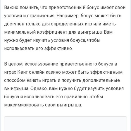
Важно помнить, что приветственный бонус имеет свои
условия и ограничения. Например, бонус может быть
доступен только для определенных игр или иметь
минимальный коэффициент для выигрыша. Вам
нужно будет изучить условия бонуса, чтобы
использовать его эффективно.
В целом, использование приветственного бонуса в
играх Кент онлайн казино может быть эффективным
способом начать играть и получить дополнительные
выигрыша. Однако, вам нужно будет изучить условия
бонуса и использовать его правильно, чтобы
максимизировать свои выигрыша.