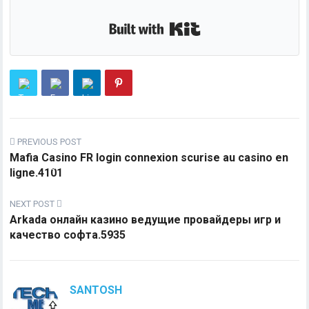
Built with Kit
PREVIOUS POST
Mafia Casino FR login connexion scurise au casino en
ligne.4101
NEXT POST
Arkada онлайн казино ведущие провайдеры игр и
качество софта.5935
SANTOSH