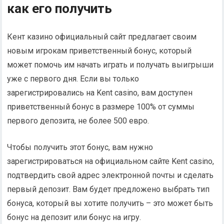
как его получить
Кент казино официальный сайт предлагает своим
новым игрокам приветственный бонус, который
может помочь им начать играть и получать выигрыши
уже с первого дня. Если вы только
зарегистрировались на Kent casino, вам доступен
приветственный бонус в размере 100% от суммы
первого депозита, не более 500 евро.
Чтобы получить этот бонус, вам нужно
зарегистрироваться на официальном сайте Kent casino,
подтвердить свой адрес электронной почты и сделать
первый депозит. Вам будет предложено выбрать тип
бонуса, который вы хотите получить – это может быть
бонус на депозит или бонус на игру.