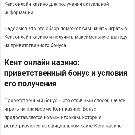
Kent онлайн казино для получения актуальной
информации.
Надеемся, что это обзор поможет вам начать играть в
Kent онлайн казино и получить максимальную выгоду
из приветственного бонуса.
Кент онлайн казино:
приветственный бонус и условия
его получения
Приветственный бонус – это отличный способ начать
играть на платформе Кент казино. Бонус
предоставляется новым игрокам, которые
регистрируются на официальном сайте Кент казино.