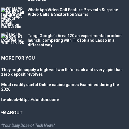
WhatsApp Video Call Feature Prevents Surprise
Video Calls & Sextortion Scams
Tangi Google’s Area 120 an experimental product
launch, competing with TikTok and Lasso in a
different way
MORE FOR YOU
They might supply a high well worth for each and every spin than
zero deposit revolves
Most readily useful Online casino games Examined during the
2026
tc-check-https://dondon.com/
📢 ABOUT
“Your Daily Dose of Tech News”