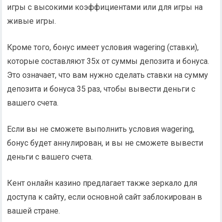
игры с высокими коэффициентами или для игры на
живые игры.
Кроме того, бонус имеет условия wagering (ставки),
которые составляют 35x от суммы депозита и бонуса.
Это означает, что вам нужно сделать ставки на сумму
депозита и бонуса 35 раз, чтобы вывести деньги с
вашего счета.
Если вы не сможете выполнить условия wagering,
бонус будет аннулирован, и вы не сможете вывести
деньги с вашего счета.
Кент онлайн казино предлагает также зеркало для
доступа к сайту, если основной сайт заблокирован в
вашей стране.