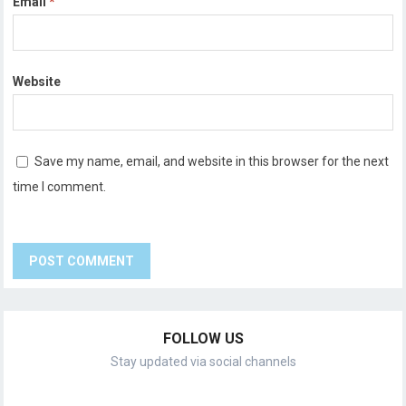
Email
*
Website
Save my name, email, and website in this browser for the next
time I comment.
FOLLOW US
Stay updated via social channels