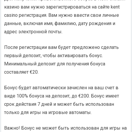
казино вам нужно зарегистрироваться на сайте kent
casino регистрация. Вам нужно ввести свои личные
данные, включая имя, фамилию, дату рождения и
адрес электронной почты.
После регистрации вам будет предложено сделать
первый депозит, чтобы активировать бонус.
Минимальный депозит для получения бонуса
составляет €20.
Бонус будет автоматически зачислен на ваш счет в
виде 100% бонуса на депозит, до €200. Бонус имеет
срок действия 7 дней и может быть использован
только для игры на игровые автоматы.
Важно! Бонус не может быть использован для игры на