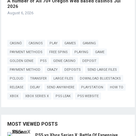
A number of All 70+ Oregon Web based casinos Jul
2026
August 6, 2026
CASINÒ
CASINOS
PLAY
GAMES
GAMING
PAYMENT METHODS
FREE SPINS
PLAYING
GAME
GOLDEN GENIE
PS5
GENIE CASINO
DEPOSIT
PAYMENT METHOD
CRAZY
DEPOSITS
SEND LARGE FILES
PCLOUD
TRANSFER
LARGE FILES
DOWNLOAD BLUESTACKS
RELEASE
DELAY
SEND ANYWHERE
PLAYSTATION
HOW TO
XBOX
XBOX SERIES X
PS5 LEAK
PS5 WEBSITE
MOST VIEWED POSTS
PS5 vs Xbox Series X: Battle Of Expensive