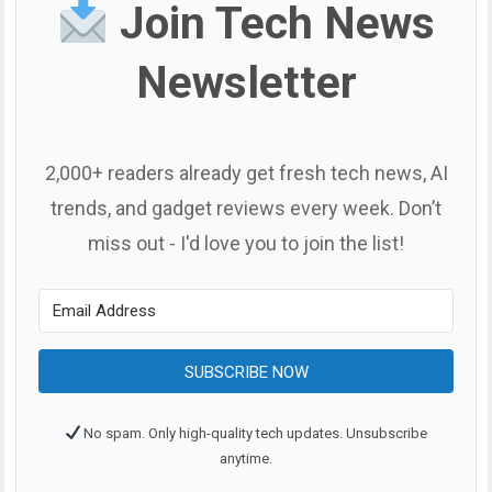
Join Tech News
Newsletter
2,000+ readers already get fresh tech news, AI
trends, and gadget reviews every week. Don’t
miss out - I'd love you to join the list!
SUBSCRIBE NOW
No spam. Only high-quality tech updates. Unsubscribe
anytime.