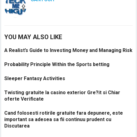
YOU MAY ALSO LIKE
A Realist’s Guide to Investing Money and Managing Risk
Probability Principle Within the Sports betting
Sleeper Fantasy Activities
Twisting gratuite la casino exterior Gre?it si Chiar
oferte Verificate
Cand folosesti rotirile gratuite fara depunere, este
important sa adesea sa fii continuu prudent cu
Discutarea