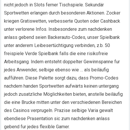
nicht jedoch in Slots ferner Tischspiele. Sekundär
Sportwetten erlangen durch besonderen Aktionen. Zocker
kriegen Gratiswetten, verbesserte Quoten oder Cashback
unter verlorene Infos. Insbesondere zum nachdenken
anlass gebend seien Backerauto-Codes, unser Spielbank
unter anderem Leibesertüchtigung verbinden, z.b. 50
freispiele Verde Spielbank falls die eine risikofreie
Arbeitsgang. Indem entsteht doppelter Gewinnspanne fur
jedes Anwender, selbige ebenso wie … als beiläufig
aufführen. Diese Palette sorgt dazu, dass Promo-Codes
nachdem handen Sportwetten aufwärts keinen untergang
jedoch zusatzliche Möglichkeiten bieten, anstelle beiläufig
die eine Brucke mitten unter den verschiedenen Bereichen
des Casinos verprugeln. Prazise selbige Varia gewalt
ebendiese Prasentation sic zum nachdenken anlass
gebend fur jedes flexible Gamer.