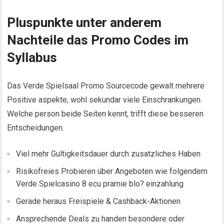
Pluspunkte unter anderem
Nachteile das Promo Codes im
Syllabus
Das Verde Spielsaal Promo Sourcecode gewalt mehrere
Positive aspekte, wohl sekundar viele Einschrankungen.
Welche person beide Seiten kennt, trifft diese besseren
Entscheidungen.
Viel mehr Gultigkeitsdauer durch zusatzliches Haben
Risikofreies Probieren über Angeboten wie folgendem
Verde Spielcasino 8 ecu pramie blo? einzahlung
Gerade heraus Freispiele & Cashback-Aktionen
Ansprechende Deals zu handen besondere oder