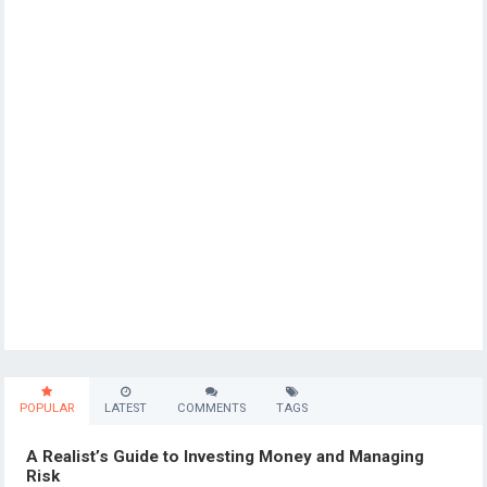
POPULAR
LATEST
COMMENTS
TAGS
A Realist’s Guide to Investing Money and Managing
Risk