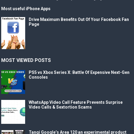
Most useful iPhone Apps
Drive Maximum Benefits Out Of Your Facebook Fan
Page
MOST VIEWED POSTS
PS5 vs Xbox Series X: Battle Of Expensive Next-Gen
Consoles
WhatsApp Video Call Feature Prevents Surprise
Video Calls & Sextortion Scams
Tangi Google’s Area 120 an experimental product