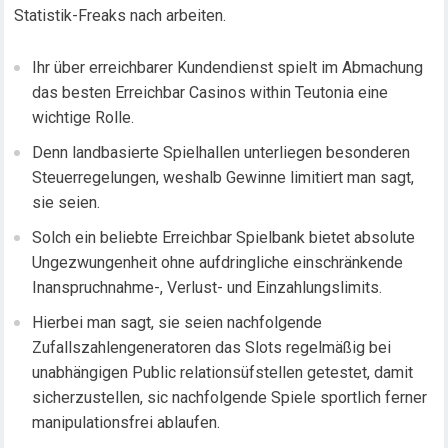
Statistik-Freaks nach arbeiten.
Ihr über erreichbarer Kundendienst spielt im Abmachung
das besten Erreichbar Casinos within Teutonia eine
wichtige Rolle.
Denn landbasierte Spielhallen unterliegen besonderen
Steuerregelungen, weshalb Gewinne limitiert man sagt,
sie seien.
Solch ein beliebte Erreichbar Spielbank bietet absolute
Ungezwungenheit ohne aufdringliche einschränkende
Inanspruchnahme-, Verlust- und Einzahlungslimits.
Hierbei man sagt, sie seien nachfolgende
Zufallszahlengeneratoren das Slots regelmäßig bei
unabhängigen Public relationsüfstellen getestet, damit
sicherzustellen, sic nachfolgende Spiele sportlich ferner
manipulationsfrei ablaufen.