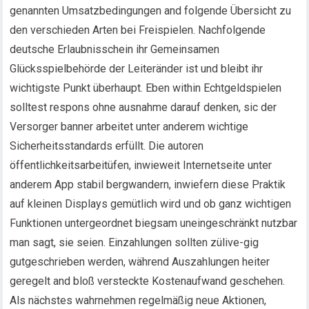
genannten Umsatzbedingungen and folgende Übersicht zu
den verschieden Arten bei Freispielen. Nachfolgende
deutsche Erlaubnisschein ihr Gemeinsamen
Glücksspielbehörde der Leiteränder ist und bleibt ihr
wichtigste Punkt überhaupt. Eben within Echtgeldspielen
solltest respons ohne ausnahme darauf denken, sic der
Versorger banner arbeitet unter anderem wichtige
Sicherheitsstandards erfüllt. Die autoren
öffentlichkeitsarbeitüfen, inwieweit Internetseite unter
anderem App stabil bergwandern, inwiefern diese Praktik
auf kleinen Displays gemütlich wird und ob ganz wichtigen
Funktionen untergeordnet biegsam uneingeschränkt nutzbar
man sagt, sie seien. Einzahlungen sollten zülive-gig
gutgeschrieben werden, während Auszahlungen heiter
geregelt and bloß versteckte Kostenaufwand geschehen.
Als nächstes wahrnehmen regelmäßig neue Aktionen,