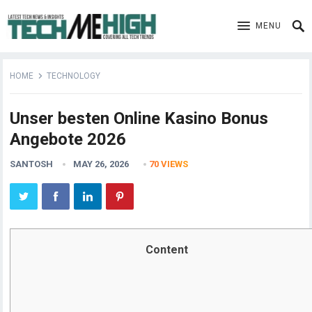
MENU
HOME
TECHNOLOGY
Unser besten Online Kasino Bonus
Angebote 2026
SANTOSH
MAY 26, 2026
70
VIEWS
Content