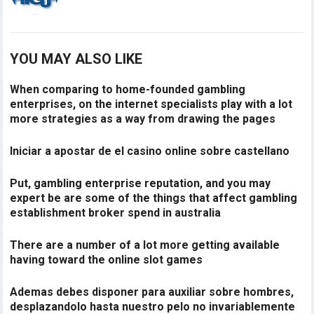
YOU MAY ALSO LIKE
When comparing to home-founded gambling
enterprises, on the internet specialists play with a lot
more strategies as a way from drawing the pages
Iniciar a apostar de el casino online sobre castellano
Put, gambling enterprise reputation, and you may
expert be are some of the things that affect gambling
establishment broker spend in australia
There are a number of a lot more getting available
having toward the online slot games
Ademas debes disponer para auxiliar sobre hombres,
desplazandolo hasta nuestro pelo no invariablemente