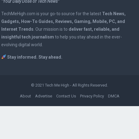
“Your Daily Dose of Tech News”
TechMeHigh.com is your go-to source for the latest
Tech News,
Gadgets, How-To Guides, Reviews, Gaming, Mobile, PC, and
Internet Trends
. Our mission is to
deliver fast, reliable, and
insightful tech journalism
to help you stay ahead in the ever-
evolving digital world.
Stay informed. Stay ahead.
© 2021
Tech Me High
- All Rights Reserved.
About
Advertise
Contact Us
Privacy Policy
DMCA