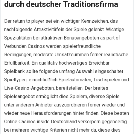
durch deutscher Traditionsfirma
Der return to player sei ein wichtiger Kennzeichen, das
nachfolgende Attraktivitäfein der Spiele gelenkt. Wichtige
Spezialitäten bei attraktiven Bonusangeboten as part of
Verbunden Casinos werden spielerfreundliche
Bedingungen, moderate Umsatzsummen ferner realistische
Erfüllbarkeit. Ein qualitativ hochwertiges Erreichbar
Spielbank sollte folgende umfang Auswahl eingeschaltet
Spieltypen, einschließlich Spielautomaten, Tischspielen und
Live-Casino-Angeboten, bereitstellen. Der breites
Spieleangebot ermöglicht dies Spielern, diverse Spiele
unter anderem Anbieter auszuprobieren ferner wieder und
wieder neue Herausforderungen hinter finden. Diese besten
Online Casinos inside Deutschland verkörpern gegenseitig
bei mehrere wichtige Kriterien nicht mehr da, diese dies