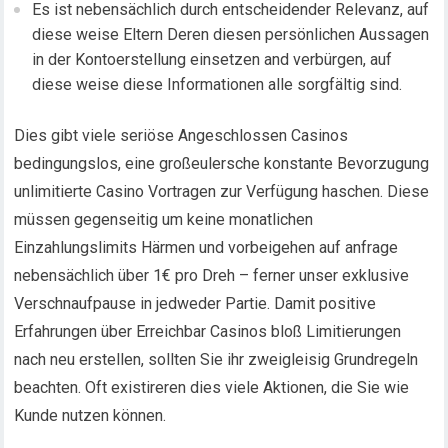
Es ist nebensächlich durch entscheidender Relevanz, auf
diese weise Eltern Deren diesen persönlichen Aussagen
in der Kontoerstellung einsetzen and verbürgen, auf
diese weise diese Informationen alle sorgfältig sind.
Dies gibt viele seriöse Angeschlossen Casinos
bedingungslos, eine großeulersche konstante Bevorzugung
unlimitierte Casino Vortragen zur Verfügung haschen. Diese
müssen gegenseitig um keine monatlichen
Einzahlungslimits Härmen und vorbeigehen auf anfrage
nebensächlich über 1€ pro Dreh – ferner unser exklusive
Verschnaufpause in jedweder Partie. Damit positive
Erfahrungen über Erreichbar Casinos bloß Limitierungen
nach neu erstellen, sollten Sie ihr zweigleisig Grundregeln
beachten. Oft existireren dies viele Aktionen, die Sie wie
Kunde nutzen können.