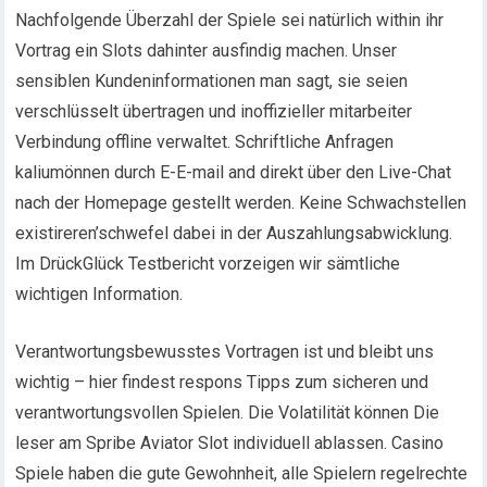
Nachfolgende Überzahl der Spiele sei natürlich within ihr
Vortrag ein Slots dahinter ausfindig machen. Unser
sensiblen Kundeninformationen man sagt, sie seien
verschlüsselt übertragen und inoffizieller mitarbeiter
Verbindung offline verwaltet. Schriftliche Anfragen
kaliumönnen durch E-E-mail and direkt über den Live-Chat
nach der Homepage gestellt werden. Keine Schwachstellen
existireren’schwefel dabei in der Auszahlungsabwicklung.
Im DrückGlück Testbericht vorzeigen wir sämtliche
wichtigen Information.
Verantwortungsbewusstes Vortragen ist und bleibt uns
wichtig – hier findest respons Tipps zum sicheren und
verantwortungsvollen Spielen. Die Volatilität können Die
leser am Spribe Aviator Slot individuell ablassen. Casino
Spiele haben die gute Gewohnheit, alle Spielern regelrechte