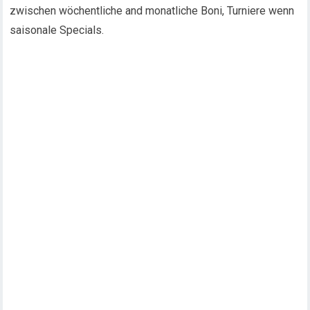
zwischen wöchentliche and monatliche Boni, Turniere wenn
saisonale Specials.