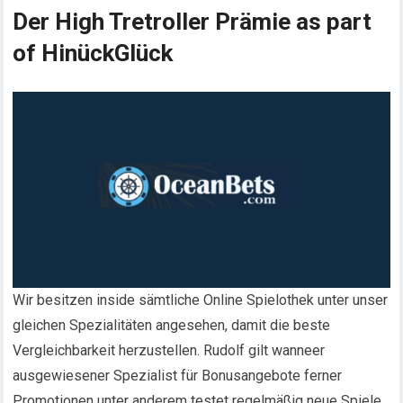
Der High Tretroller Prämie as part
of HinückGlück
Wir besitzen inside sämtliche Online Spielothek unter unser
gleichen Spezialitäten angesehen, damit die beste
Vergleichbarkeit herzustellen. Rudolf gilt wanneer
ausgewiesener Spezialist für Bonusangebote ferner
Promotionen unter anderem testet regelmäßig neue Spiele