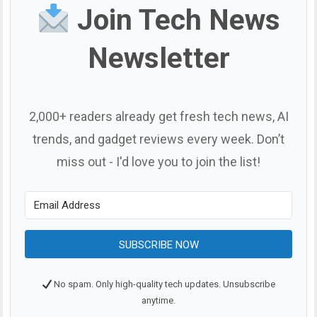
Join Tech News
Newsletter
2,000+ readers already get fresh tech news, AI
trends, and gadget reviews every week. Don’t
miss out - I'd love you to join the list!
SUBSCRIBE NOW
No spam. Only high-quality tech updates. Unsubscribe
anytime.