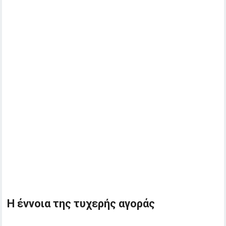
Η έννοια της τυχερής αγοράς