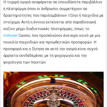
Η τυχερή αγορά αναφέρεται σε οποιοδήποτε περιβάλλον
ή πλατφόρμα όπου οι άνθρωποι συμμετέχουν σε
δραστηριότητες που περιλαμβάνουν τζόγο ή παιχνίδια με
στοίχημα. Αυτή η έννοια εκτείνεται από παραδοσιακά
καζίνο μέχρι διαδικτυακές πλατφόρμες, όπως το
millioner
Casino, που προσελκύουν ένα ευρύ κοινό με μια
ποικιλία παιχνιδιών και προωθητικών προσφορών. Η
προσφορά και η ζήτηση σε αυτή την αγορά είναι συχνά
άρρηκτα συνδεδεμένες με τη ψυχαγωγία και την
ψυχολογία των παικτών.