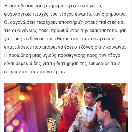
Η εκπαίδευση και η ενημέρωση σχετικά με τις
ψυχολογικές πτυχές του τζόγου είναι ζωτικής σημασίας.
Οι οργανώσεις παρέχουν υποστήριξη στους παίκτες και
τις οικογένειές τους, προωθώντας την ευαισθητοποίηση
για τους κινδύνους του εθισμού και των αρνητικών
επιπτώσεων που μπορεί να έχει ο τζόγος στην κοινωνία.
Η προώθηση μιας υγιούς προσέγγισης προς τον τζόγο
είναι θεμελιώδης για τη διατήρηση της ευημερίας των
ατόμων και των κοινοτήτων.