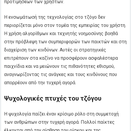
προτιμήσεων των χρηστών.
Η ενσωμάτωσή της τεχνολογίας στο τζόγο δεν
περιορίζεται μόνο στον τομέα της εμπειρίας του χρήστη.
Η χρήση αλγορίθμων και τεχνητής νοημοσύνης βοηθά
στην πρόβλεψη των συμπεριφορών των παικτών και στη
διαχείριση των κινδύνων. Αυτές οι στρατηγικές
επιτρέπουν στα καζίνο να προσφέρουν ασφαλέστερα
παιχνίδια και να μειώνουν τις πιθανότητες εθισμού,
αναγνωρίζοντας τις ανάγκες και τους κινδύνους που
απορρέουν από την τυχερή αγορά.
Ψυχολογικές πτυχές του τζόγου
Η ψυχολογία παίζει έναν κρίσιμο ρόλο στη συμμετοχή
των ανθρώπων στην τυχερή αγορά. Πολλοί παίκτες
έλκονται από την αίσθηση του ρίσκου και της