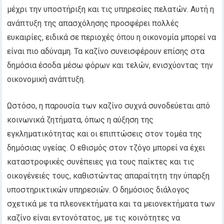
μέχρι την υποστήριξη και τις υπηρεσίες πελατών. Αυτή η
ανάπτυξη της απασχόλησης προσφέρει πολλές
ευκαιρίες, ειδικά σε περιοχές όπου η οικονομία μπορεί να
είναι πιο αδύναμη. Τα καζίνο συνεισφέρουν επίσης στα
δημόσια έσοδα μέσω φόρων και τελών, ενισχύοντας την
οικονομική ανάπτυξη.
Ωστόσο, η παρουσία των καζίνο συχνά συνοδεύεται από
κοινωνικά ζητήματα, όπως η αύξηση της
εγκληματικότητας και οι επιπτώσεις στον τομέα της
δημόσιας υγείας. Ο εθισμός στον τζόγο μπορεί να έχει
καταστροφικές συνέπειες για τους παίκτες και τις
οικογένειές τους, καθιστώντας απαραίτητη την ύπαρξη
υποστηρικτικών υπηρεσιών. Ο δημόσιος διάλογος
σχετικά με τα πλεονεκτήματα και τα μειονεκτήματα των
καζίνο είναι εντονότατος, με τις κοινότητες να