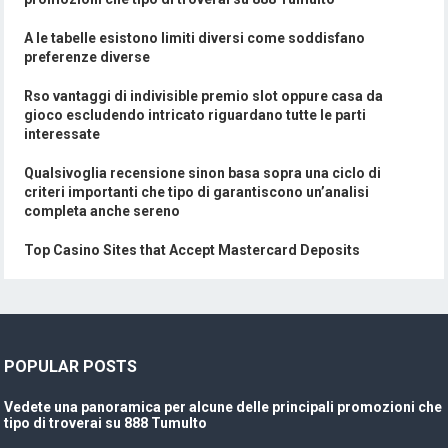
A le tabelle esistono limiti diversi come soddisfano
preferenze diverse
Rso vantaggi di indivisible premio slot oppure casa da
gioco escludendo intricato riguardano tutte le parti
interessate
Qualsivoglia recensione sinon basa sopra una ciclo di
criteri importanti che tipo di garantiscono un’analisi
completa anche sereno
Top Casino Sites that Accept Mastercard Deposits
POPULAR POSTS
Vedete una panoramica per alcune delle principali promozioni che
tipo di troverai su 888 Tumulto