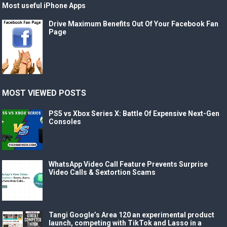
Most useful iPhone Apps
Drive Maximum Benefits Out Of Your Facebook Fan
Page
MOST VIEWED POSTS
PS5 vs Xbox Series X: Battle Of Expensive Next-Gen
Consoles
WhatsApp Video Call Feature Prevents Surprise
Video Calls & Sextortion Scams
Tangi Google’s Area 120 an experimental product
launch, competing with TikTok and Lasso in a