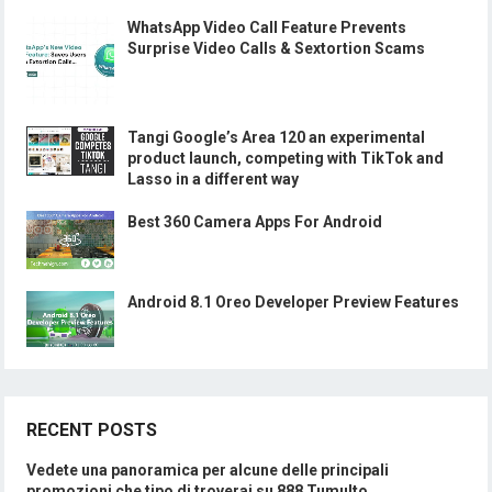
WhatsApp Video Call Feature Prevents
Surprise Video Calls & Sextortion Scams
Tangi Google’s Area 120 an experimental
product launch, competing with TikTok and
Lasso in a different way
Best 360 Camera Apps For Android
Android 8.1 Oreo Developer Preview Features
RECENT POSTS
Vedete una panoramica per alcune delle principali
promozioni che tipo di troverai su 888 Tumulto