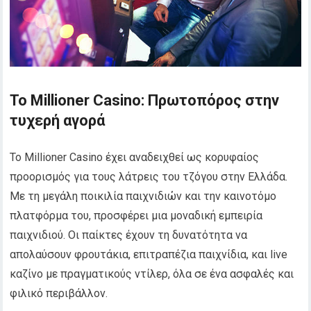
Το Millioner Casino: Πρωτοπόρος στην
τυχερή αγορά
Το Millioner Casino έχει αναδειχθεί ως κορυφαίος
προορισμός για τους λάτρεις του τζόγου στην Ελλάδα.
Με τη μεγάλη ποικιλία παιχνιδιών και την καινοτόμο
πλατφόρμα του, προσφέρει μια μοναδική εμπειρία
παιχνιδιού. Οι παίκτες έχουν τη δυνατότητα να
απολαύσουν φρουτάκια, επιτραπέζια παιχνίδια, και live
καζίνο με πραγματικούς ντίλερ, όλα σε ένα ασφαλές και
φιλικό περιβάλλον.