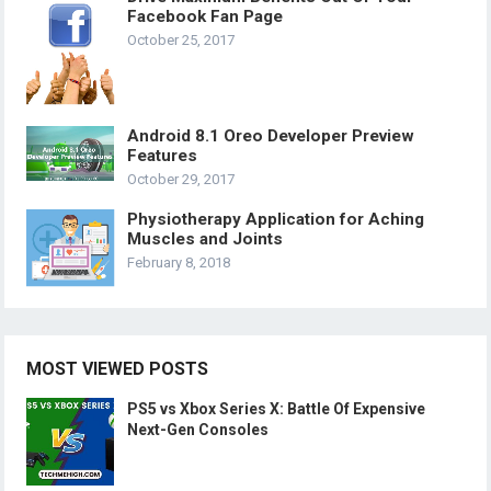
Facebook Fan Page
October 25, 2017
Android 8.1 Oreo Developer Preview
Features
October 29, 2017
Physiotherapy Application for Aching
Muscles and Joints
February 8, 2018
MOST VIEWED POSTS
PS5 vs Xbox Series X: Battle Of Expensive
Next-Gen Consoles