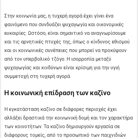
Στην κοινωνία μας, η τυχερή αγορά έχει γίνει ένα
φαινόμενο που συνδυάζει ψυχαγωγία και οικονομικές
ευκαιρίες. Ωστόσο, είναι σημαντικό να αναγνωρίσουμε
και τις αρνητικές πτυχές της, όπως ο κίνδυνος εθισμού
και οι κοινωνικές συνέπειες που μπορεί να προκύψουν
από τον υπερβολικό τζόγο. Η ισορροπία μεταξύ
ψυχαγωγίας και κινδύνων είναι κρίσιμη για την υγιή
συμμετοχή στη τυχερή αγορά.
Η κοινωνική επίδραση των καζίνο
Η εγκατάσταση καζίνο σε διάφορες περιοχές έχει
αλλάξει δραστικά την κοινωνική δομή και τον χαρακτήρα
των κοινοτήτων. Τα καζίνο δημιουργούν εργασία σε
διάφορους τομείς, από το προσωπικό των παιχνιδιών