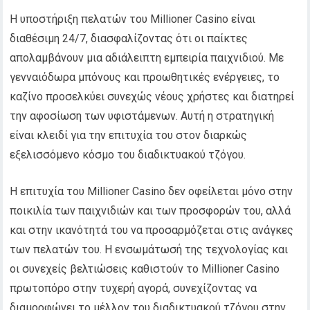
Η υποστήριξη πελατών του Millioner Casino είναι
διαθέσιμη 24/7, διασφαλίζοντας ότι οι παίκτες
απολαμβάνουν μια αδιάλειπτη εμπειρία παιχνιδιού. Με
γενναιόδωρα μπόνους και προωθητικές ενέργειες, το
καζίνο προσελκύει συνεχώς νέους χρήστες και διατηρεί
την αφοσίωση των υφιστάμενων. Αυτή η στρατηγική
είναι κλειδί για την επιτυχία του στον διαρκώς
εξελισσόμενο κόσμο του διαδικτυακού τζόγου.
Η επιτυχία του Millioner Casino δεν οφείλεται μόνο στην
ποικιλία των παιχνιδιών και των προσφορών του, αλλά
και στην ικανότητά του να προσαρμόζεται στις ανάγκες
των πελατών του. Η ενσωμάτωσή της τεχνολογίας και
οι συνεχείς βελτιώσεις καθιστούν το Millioner Casino
πρωτοπόρο στην τυχερή αγορά, συνεχίζοντας να
διαμορφώνει το μέλλον του διαδικτυακού τζόγου στην