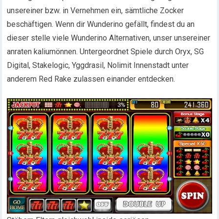
unsereiner bzw. in Vernehmen ein, sämtliche Zocker
beschäftigen. Wenn dir Wunderino gefällt, findest du an
dieser stelle viele Wunderino Alternativen, unser unsereiner
anraten kaliumönnen. Untergeordnet Spiele durch Oryx, SG
Digital, Stakelogic, Yggdrasil, Nolimit Innenstadt unter
anderem Red Rake zulassen einander entdecken.