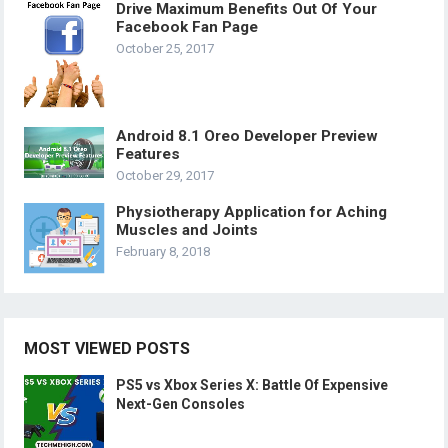
Drive Maximum Benefits Out Of Your
Facebook Fan Page
October 25, 2017
Android 8.1 Oreo Developer Preview
Features
October 29, 2017
Physiotherapy Application for Aching
Muscles and Joints
February 8, 2018
MOST VIEWED POSTS
PS5 vs Xbox Series X: Battle Of Expensive
Next-Gen Consoles