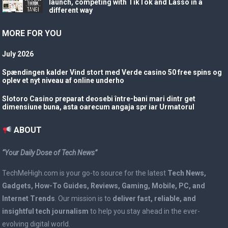
launch, competing with TikTok and Lasso in a
different way
MORE FOR YOU
July 2026
Spændingen kalder Vind stort med Verde casino 50 free spins og
oplev et nyt niveau af online underho
Slotoro Casino preparat deosebi între-bani mari dintr get
dimensiune buna, asta oarecum angaja spr iar Urmatorul
ABOUT
“Your Daily Dose of Tech News”
TechMeHigh.com is your go-to source for the latest
Tech News,
Gadgets, How-To Guides, Reviews, Gaming, Mobile, PC, and
Internet Trends
. Our mission is to
deliver fast, reliable, and
insightful tech journalism
to help you stay ahead in the ever-
evolving digital world.