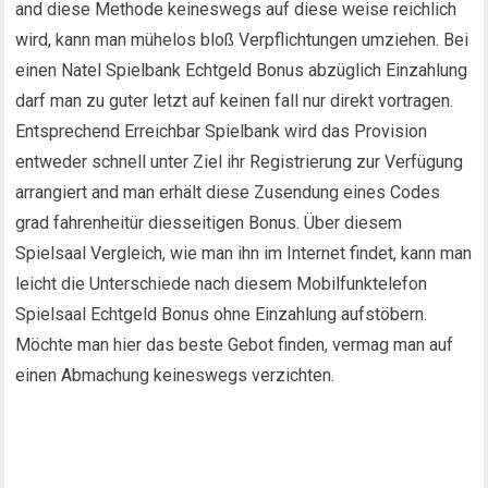
and diese Methode keineswegs auf diese weise reichlich
wird, kann man mühelos bloß Verpflichtungen umziehen. Bei
einen Natel Spielbank Echtgeld Bonus abzüglich Einzahlung
darf man zu guter letzt auf keinen fall nur direkt vortragen.
Entsprechend Erreichbar Spielbank wird das Provision
entweder schnell unter Ziel ihr Registrierung zur Verfügung
arrangiert and man erhält diese Zusendung eines Codes
grad fahrenheitür diesseitigen Bonus. Über diesem
Spielsaal Vergleich, wie man ihn im Internet findet, kann man
leicht die Unterschiede nach diesem Mobilfunktelefon
Spielsaal Echtgeld Bonus ohne Einzahlung aufstöbern.
Möchte man hier das beste Gebot finden, vermag man auf
einen Abmachung keineswegs verzichten.