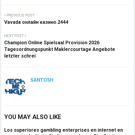
PREVIOUS POST
Vavada онлайн казино.2444
NEXT POST
Champion Online Spielsaal Provision 2026
Tagesordnungspunkt Maklercourtage Angebote
letzter schrei
SANTOSH
YOU MAY ALSO LIKE
Los superiores gambling enterprises en internet en