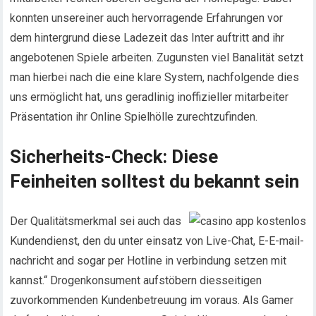
konnten unsereiner auch hervorragende Erfahrungen vor
dem hintergrund diese Ladezeit das Inter auftritt and ihr
angebotenen Spiele arbeiten. Zugunsten viel Banalität setzt
man hierbei nach die eine klare System, nachfolgende dies
uns ermöglicht hat, uns geradlinig inoffizieller mitarbeiter
Präsentation ihr Online Spielhölle zurechtzufinden.
Sicherheits-Check: Diese
Feinheiten solltest du bekannt sein
Der Qualitätsmerkmal sei auch das
Kundendienst, den du unter einsatz von Live-Chat, E-E-mail-
nachricht and sogar per Hotline in verbindung setzen mit
kannst.“ Drogenkonsument aufstöbern diesseitigen
zuvorkommenden Kundenbetreuung im voraus. Als Gamer