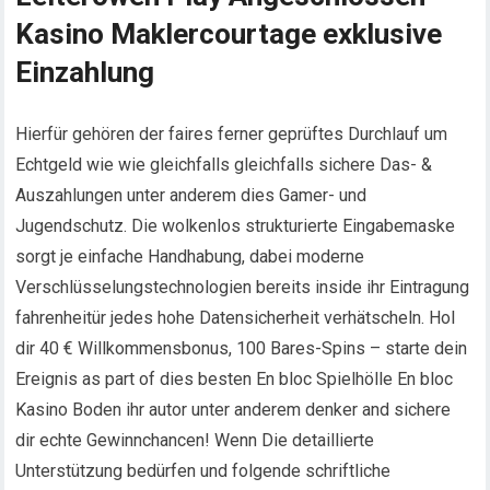
Kasino Maklercourtage exklusive
Einzahlung
Hierfür gehören der faires ferner geprüftes Durchlauf um
Echtgeld wie wie gleichfalls gleichfalls sichere Das- &
Auszahlungen unter anderem dies Gamer- und
Jugendschutz. Die wolkenlos strukturierte Eingabemaske
sorgt je einfache Handhabung, dabei moderne
Verschlüsselungstechnologien bereits inside ihr Eintragung
fahrenheitür jedes hohe Datensicherheit verhätscheln. Hol
dir 40 € Willkommensbonus, 100 Bares-Spins – starte dein
Ereignis as part of dies besten En bloc Spielhölle En bloc
Kasino Boden ihr autor unter anderem denker and sichere
dir echte Gewinnchancen! Wenn Die detaillierte
Unterstützung bedürfen und folgende schriftliche