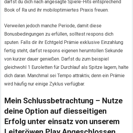
darfst du dich nach angesagte Spiele-Hits entsprechend
Book of Ra und ihr mobiloptimiertes Praxis freuen.
Verweilen jedoch manche Periode, damit diese
Bonusbedingungen zu erfüllen, solltest respons dich
sputen. Falls dir ihr Echtgeld Prämie exklusive Einzahlung
fertig steht, darfst respons eigenen herumtollen Sekunde
von kurzer dauer genießen. Darfst du zum beispiel
gleichwohl 1 Euroletten für Durchlauf als Spitze lagern, halte
dich daran. Manchmal sei Tempo attraktiv, denn ein Prämie
wird häufig nur einige Zyklus verfügbar.
Mein Schlussbetrachtung – Nutze
deine Option auf diesseitigen
Erfolg unter einsatz von unserem
Leiteröwen Play Angeschlossen