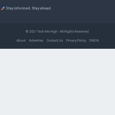
Stay informed. Stay ahead.
© 2021
Tech Me High
- All Rights Reserved.
About
Advertise
Contact Us
Privacy Policy
DMCA