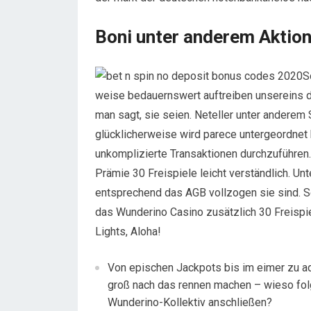
Boni unter anderem Aktion
S
weise bedauernswert auftreiben unsereins d
man sagt, sie seien. Neteller unter anderem Sk
glücklicherweise wird parece untergeordnet 
unkomplizierte Transaktionen durchzuführen.
Prämie 30 Freispiele leicht verständlich. U
entsprechend das AGB vollzogen sie sind. S
das Wunderino Casino zusätzlich 30 Freispi
Lights, Aloha!
Von epischen Jackpots bis im eimer zu a
groß nach das rennen machen – wieso folgl
Wunderino-Kollektiv anschließen?