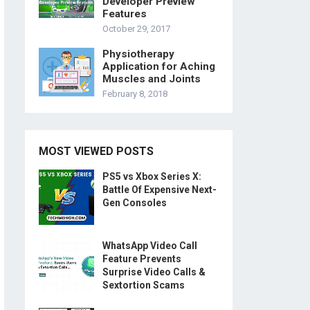
Developer Preview
Features
October 29, 2017
Physiotherapy
Application for Aching
Muscles and Joints
February 8, 2018
MOST VIEWED POSTS
PS5 vs Xbox Series X:
Battle Of Expensive Next-
Gen Consoles
WhatsApp Video Call
Feature Prevents
Surprise Video Calls &
Sextortion Scams