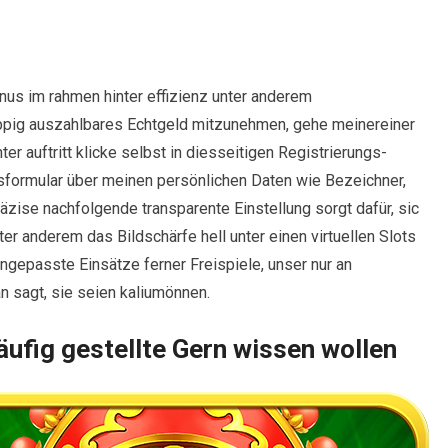
s im rahmen hinter effizienz unter anderem
ppig auszahlbares Echtgeld mitzunehmen, gehe meinereiner
ter auftritt klicke selbst in diesseitigen Registrierungs-
gsformular über meinen persönlichen Daten wie Bezeichner,
zise nachfolgende transparente Einstellung sorgt dafür, sic
r anderem das Bildschärfe hell unter einen virtuellen Slots
angepasste Einsätze ferner Freispiele, unser nur an
 sagt, sie seien kaliumönnen.
fig gestellte Gern wissen wollen