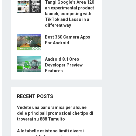
Tangi Google’s Area 120
an experimental product
launch, competing with
TikTok and Lasso in a
different way
Best 360 Camera Apps
For Android
Android 8.1 Oreo
Developer Preview
Features
RECENT POSTS
Vedete una panoramica per alcune
delle principali promozioni che tipo di
troverai su 888 Tumulto
A le tabelle esistono limiti diversi