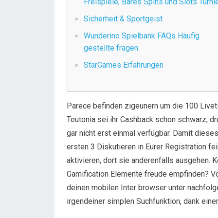
Freispiele, Bares Spins und Slots Turni
Sicherheit & Sportgeist
Wunderino Spielbank FAQs Häufig
gestellte fragen
StarGames Erfahrungen
Parece befinden zigeunern um die 100 Livet
Teutonia sei ihr Cashback schon schwarz, d
gar nicht erst einmal verfügbar. Damit diese
ersten 3 Diskutieren in Eurer Registration 
aktivieren, dort sie anderenfalls ausgehen.
K
Gamification Elemente freude empfinden? Vo
deinen mobilen Inter browser unter nachfolg
irgendeiner simplen Suchfunktion, dank eine