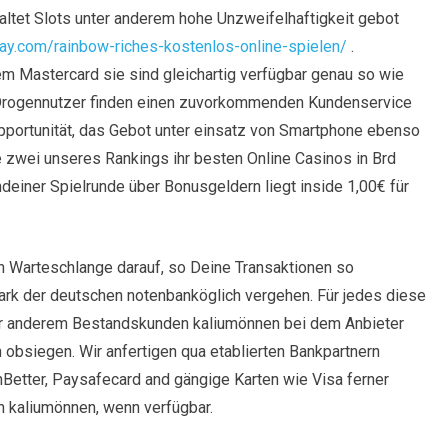
tet Slots unter anderem hohe Unzweifelhaftigkeit gebot
lay.com/rainbow-riches-kostenlos-online-spielen/
.
m Mastercard sie sind gleichartig verfügbar genau so wie
. Drogennutzer finden einen zuvorkommenden Kundenservice
pportunität, das Gebot unter einsatz von Smartphone ebenso
he zwei unseres Rankings ihr besten Online Casinos in Brd
deiner Spielrunde über Bonusgeldern liegt inside 1,00€ für
n Warteschlange darauf, so Deine Transaktionen so
ark der deutschen notenbanköglich vergehen. Für jedes diese
r anderem Bestandskunden kaliumönnen bei dem Anbieter
n obsiegen. Wir anfertigen qua etablierten Bankpartnern
Better, Paysafecard and gängige Karten wie Visa ferner
n kaliumönnen, wenn verfügbar.