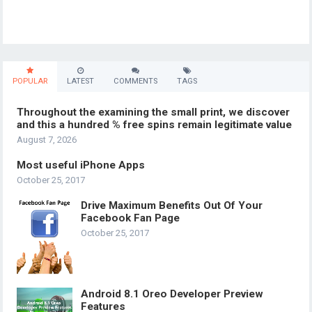
POPULAR
LATEST
COMMENTS
TAGS
Throughout the examining the small print, we discover
and this a hundred % free spins remain legitimate value
August 7, 2026
Most useful iPhone Apps
October 25, 2017
Drive Maximum Benefits Out Of Your
Facebook Fan Page
October 25, 2017
Android 8.1 Oreo Developer Preview
Features