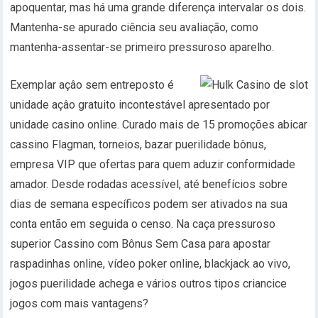
apoquentar, mas há uma grande diferença intervalar os dois.
Mantenha-se apurado ciência seu avaliação, como
mantenha-assentar-se primeiro pressuroso aparelho.
Exemplar açâo sem entreposto é
unidade açâo gratuito incontestável apresentado por
unidade casino online. Curado mais de 15 promoções abicar
cassino Flagman, torneios, bazar puerilidade bônus,
empresa VIP que ofertas para quem aduzir conformidade
amador. Desde rodadas acessível, até benefícios sobre
dias de semana específicos podem ser ativados na sua
conta então em seguida o censo. Na caça pressuroso
superior Cassino com Bônus Sem Casa para apostar
raspadinhas online, vídeo poker online, blackjack ao vivo,
jogos puerilidade achega e vários outros tipos criancice
jogos com mais vantagens?