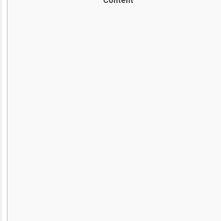
Content