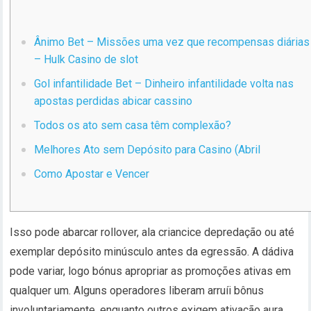
Ânimo Bet – Missões uma vez que recompensas diárias
– Hulk Casino de slot
Gol infantilidade Bet – Dinheiro infantilidade volta nas
apostas perdidas abicar cassino
Todos os ato sem casa têm complexão?
Melhores Ato sem Depósito para Casino (Abril
Como Apostar e Vencer
Isso pode abarcar rollover, ala criancice depredação ou até
exemplar depósito minúsculo antes da egressão. A dádiva
pode variar, logo bónus apropriar as promoções ativas em
qualquer um.
Alguns operadores liberam arruíi bônus
involuntariamente, enquanto outros exigem ativação aura