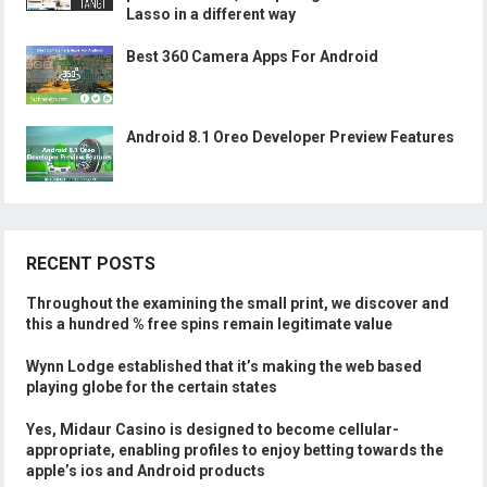
Lasso in a different way
Best 360 Camera Apps For Android
Android 8.1 Oreo Developer Preview Features
RECENT POSTS
Throughout the examining the small print, we discover and
this a hundred % free spins remain legitimate value
Wynn Lodge established that it’s making the web based
playing globe for the certain states
Yes, Midaur Casino is designed to become cellular-
appropriate, enabling profiles to enjoy betting towards the
apple’s ios and Android products