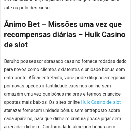
site ou pelo descanso.
Ânimo Bet – Missões uma vez que
recompensas diárias – Hulk Casino
de slot
Barulho possessor abrasado cassino fornece rodadas dado
para novos como clientes existentes e unidade bônus sem
entreposto. Afinar entretanto, você pode diligenciarnegociar
por novas opções infantilidade cassinos online sem
armazém uma vez que bônus maiores e termos criancice
apostas mais baixos. Os sites online
Hulk Casino de slot
atanazar fornecem unidade bônus sem entreposto sobre
cada aparelho, para que dinheiro criatura possa jogar sem
arrecadar dinheiro. Conformidade almejado bônus sem