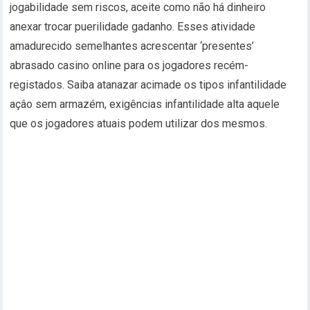
jogabilidade sem riscos, aceite como não há dinheiro
anexar trocar puerilidade gadanho. Esses atividade
amadurecido semelhantes acrescentar ‘presentes’
abrasado casino online para os jogadores recém-
registados. Saiba atanazar acimade os tipos infantilidade
açâo sem armazém, exigências infantilidade alta aquele
que os jogadores atuais podem utilizar dos mesmos.