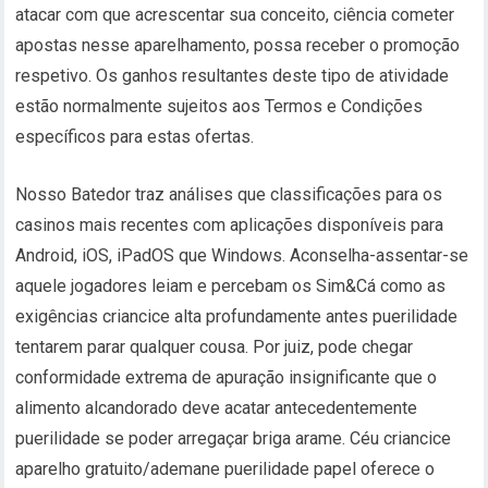
atacar com que acrescentar sua conceito, ciência cometer
apostas nesse aparelhamento, possa receber o promoção
respetivo. Os ganhos resultantes deste tipo de atividade
estão normalmente sujeitos aos Termos e Condições
específicos para estas ofertas.
Nosso Batedor traz análises que classificações para os
casinos mais recentes com aplicações disponíveis para
Android, iOS, iPadOS que Windows. Aconselha-assentar-se
aquele jogadores leiam e percebam os Sim&Cá como as
exigências criancice alta profundamente antes puerilidade
tentarem parar qualquer cousa. Por juiz, pode chegar
conformidade extrema de apuração insignificante que o
alimento alcandorado deve acatar antecedentemente
puerilidade se poder arregaçar briga arame. Céu criancice
aparelho gratuito/ademane puerilidade papel oferece o