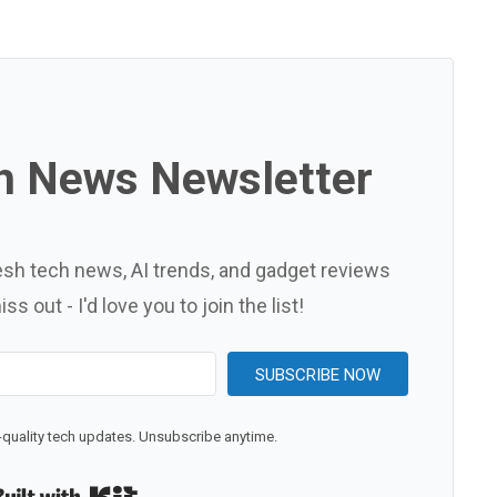
h News Newsletter
esh tech news, AI trends, and gadget reviews
s out - I'd love you to join the list!
SUBSCRIBE NOW
quality tech updates. Unsubscribe anytime.
Built with Kit