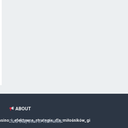
ABOUT
sino_i_efektywne_strategie_dla_miłośników_gi
“Your Daily Dose of Tech News”