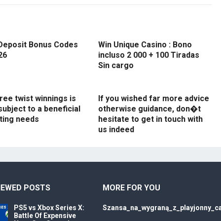
Deposit Bonus Codes
Win Unique Casino : Bono
26
incluso 2 000 + 100 Tiradas
Sin cargo
ree twist winnings is
If you wished far more advice
subject to a beneficial
otherwise guidance, don�t
ting needs
hesitate to get in touch with
us indeed
IEWED POSTS
MORE FOR YOU
PS5 vs Xbox Series X:
Szansa_na_wygraną_z_playjonny_ca
Battle Of Expensive