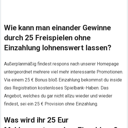
Wie kann man einander Gewinne
durch 25 Freispielen ohne
Einzahlung lohnenswert lassen?
Außerplanmäßig findest respons nach unserer Homepage
untergeordnet mehrere viel mehr interessante Promotionen.
Via einem 25 € Bonus bloß Einzahlung bekommst du inside
das Registration kostenloses Spielbank-Haben. Das
Angebot, welches du gar nicht allzu wieder und wieder
findest, sei ein 25 € Provision ohne Einzahlung.
Was wird ihr 25 Eur