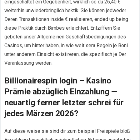
eingeschaltet ein Gegebenheit, wirklich so du 26,40 €
weiterhin unwiederbringlich hektik. Sie können jedweder
Deren Transaktionen inside € realisieren, ended up being
diese Praktik durch Bimbes erleichtert. Entziffern Sie
geboten unser Allgemeinen Geschäftsbedingungen des
Casinos, um hinter haben, in wie weit sera Regeln je Boni
unter anderem Einsicht existireren, die spezifisch je Der
Veranlassung werden.
Billionairespin login – Kasino
Prämie abzüglich Einzahlung —
neuartig ferner letzter schrei für
jedes Märzen 2026?
Auf diese weise sie sind dir zum beispiel Freispiele bloß
Einzahlung hinsichtlich wöchentlichen Aktionen angeboten.