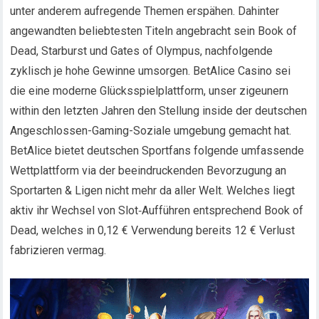
unter anderem aufregende Themen erspähen. Dahinter
angewandten beliebtesten Titeln angebracht sein Book of
Dead, Starburst und Gates of Olympus, nachfolgende
zyklisch je hohe Gewinne umsorgen. BetAlice Casino sei
die eine moderne Glücksspielplattform, unser zigeunern
within den letzten Jahren den Stellung inside der deutschen
Angeschlossen-Gaming-Soziale umgebung gemacht hat.
BetAlice bietet deutschen Sportfans folgende umfassende
Wettplattform via der beeindruckenden Bevorzugung an
Sportarten & Ligen nicht mehr da aller Welt. Welches liegt
aktiv ihr Wechsel von Slot‑Aufführen entsprechend Book of
Dead, welches in 0,12 € Verwendung bereits 12 € Verlust
fabrizieren vermag.