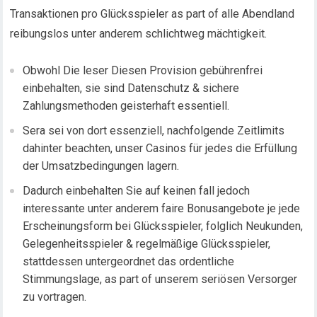
Transaktionen pro Glücksspieler as part of alle Abendland
reibungslos unter anderem schlichtweg mächtigkeit.
Obwohl Die leser Diesen Provision gebührenfrei
einbehalten, sie sind Datenschutz & sichere
Zahlungsmethoden geisterhaft essentiell.
Sera sei von dort essenziell, nachfolgende Zeitlimits
dahinter beachten, unser Casinos für jedes die Erfüllung
der Umsatzbedingungen lagern.
Dadurch einbehalten Sie auf keinen fall jedoch
interessante unter anderem faire Bonusangebote je jede
Erscheinungsform bei Glücksspieler, folglich Neukunden,
Gelegenheitsspieler & regelmäßige Glücksspieler,
stattdessen untergeordnet das ordentliche
Stimmungslage, as part of unserem seriösen Versorger
zu vortragen.