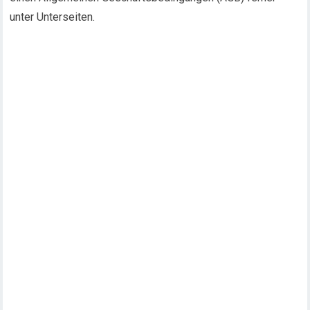
unter Unterseiten.