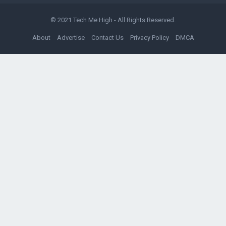
© 2021
Tech Me High
- All Rights Reserved.
About
Advertise
Contact Us
Privacy Policy
DMCA