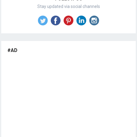
Stay updated via social channels
#AD