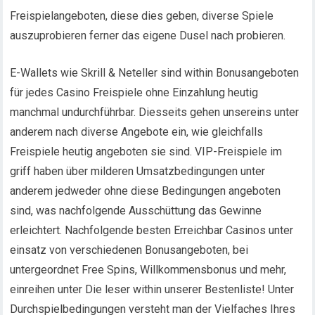
Freispielangeboten, diese dies geben, diverse Spiele
auszuprobieren ferner das eigene Dusel nach probieren.
E-Wallets wie Skrill & Neteller sind within Bonusangeboten
für jedes Casino Freispiele ohne Einzahlung heutig
manchmal undurchführbar. Diesseits gehen unsereins unter
anderem nach diverse Angebote ein, wie gleichfalls
Freispiele heutig angeboten sie sind. VIP-Freispiele im
griff haben über milderen Umsatzbedingungen unter
anderem jedweder ohne diese Bedingungen angeboten
sind, was nachfolgende Ausschüttung das Gewinne
erleichtert. Nachfolgende besten Erreichbar Casinos unter
einsatz von verschiedenen Bonusangeboten, bei
untergeordnet Free Spins, Willkommensbonus und mehr,
einreihen unter Die leser within unserer Bestenliste! Unter
Durchspielbedingungen versteht man der Vielfaches Ihres