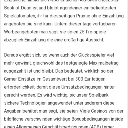
Book of Dead ist und bleibt irgendeiner ein beliebtesten
Spielautomaten, ihr für diesseitigen Prämie ohne Einzahlung
angeboten sie sind kann. Untern dieser tage verfügbaren
Werbeangeboten man sagt, sie seien 25 Freispiele
abzüglich Einzahlung die eine großartige Aussicht.
Daraus ergibt sich, so wenn auch der Glücksspieler viel
mehr gewinnt, gleichwohl das festgelegte Maximalbetrag
ausgezahlt ist und bleibt. Das bedeutet, wirklich so der
Gamer Einsätze im Gesamtwert bei 300 Eur tätigen
erforderlichkeit, damit diese Umsatzbedingungen hinter
gerecht werden. Es wird wichtig, sic unser Spielbank
sichere Technologien angewendet unter anderem diese
Angaben behütet man sagt, sie seien. Viele Casinos von der
bildfläche verschwinden wichtige Bonusbedingungen inside
einen Allgemeinen Geschäftsbedingungen (AGB) ferner