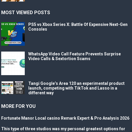
MOST VIEWED POSTS
PS5 vs Xbox Series X: Battle Of Expensive Next-Gen
Consoles
WhatsApp Video Call Feature Prevents Surprise
Video Calls & Sextortion Scams
Tangi Google’s Area 120 an experimental product
launch, competing with TikTok and Lasso in a
different way
MORE FOR YOU
Fortunate Manor Local casino Remark Expert & Pro Analysis 2026
This type of three studios was my personal greatest options for