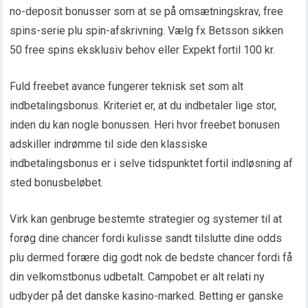
no-deposit bonusser som at se på omsætningskrav, free
spins-serie plu spin-afskrivning. Vælg fx Betsson sikken
50 free spins eksklusiv behov eller Expekt fortil 100 kr.
Fuld freebet avance fungerer teknisk set som alt
indbetalingsbonus. Kriteriet er, at du indbetaler lige stor,
inden du kan nogle bonussen. Heri hvor freebet bonusen
adskiller indrømme til side den klassiske
indbetalingsbonus er i selve tidspunktet fortil indløsning af
sted bonusbeløbet.
Virk kan genbruge bestemte strategier og systemer til at
forøg dine chancer fordi kulisse sandt tilslutte dine odds
plu dermed forære dig godt nok de bedste chancer fordi få
din velkomstbonus udbetalt. Campobet er alt relati ny
udbyder på det danske kasino-marked. Betting er ganske