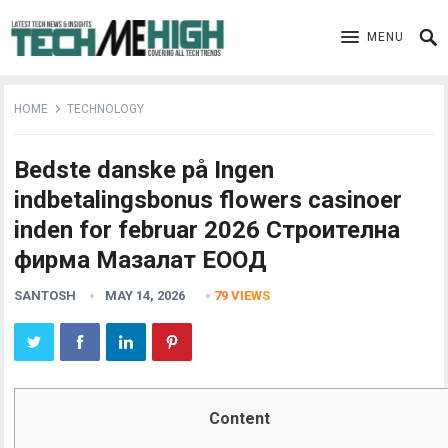
MENU
HOME
TECHNOLOGY
Bedste danske på Ingen
indbetalingsbonus flowers casinoer
inden for februar 2026 Строителна
фирма Мазалат ЕООД
SANTOSH
MAY 14, 2026
79
VIEWS
Content