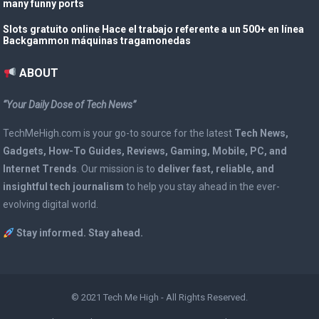
many funny ports
Slots gratuito online Hace el trabajo referente a un 500+ en línea
Backgammon máquinas tragamonedas
ABOUT
“Your Daily Dose of Tech News”
TechMeHigh.com is your go-to source for the latest
Tech News,
Gadgets, How-To Guides, Reviews, Gaming, Mobile, PC, and
Internet Trends
. Our mission is to
deliver fast, reliable, and
insightful tech journalism
to help you stay ahead in the ever-
evolving digital world.
Stay informed. Stay ahead.
© 2021
Tech Me High
- All Rights Reserved.