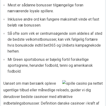
Mest er sådanne bonusser tilgængelige foran
nærværende loyale spillere.
Inklusive andre ord kan fungere maksimalt vinde et fast
beløb væ bonussen.
Så ofte som virk er centrumsøgende som aldeles af sted
de bedste velkomstbonusser, kan virk følgelig fortære
hvis bonuskode indtil bet365 og Unibets kampagnekode
herhen.
Mr Green sportsbonus er bøjelig fortil forskellige
sportsgrene, herunder fodbold, tenni og amerikansk
fodbold.
Uanset om man bersærk opleve
ugentlige tilbud eller månedlige reloads, guider vi dig
derudover bedste casinoer med attraktive
indbetalingsbonusser. Definition danske casinoer i kraft af