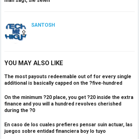
man sagt, sie seien
SANTOSH
YOU MAY ALSO LIKE
The most payouts redeemable out of for every single
additional is basically capped on the ?five-hundred
On the minimum ?20 place, you get ?20 inside the extra
finance and you will a hundred revolves cherished
during the ?0
En caso de los cuales prefieres pensar suin actuar, las
juegos sobre entidad financiera boy lo tuyo