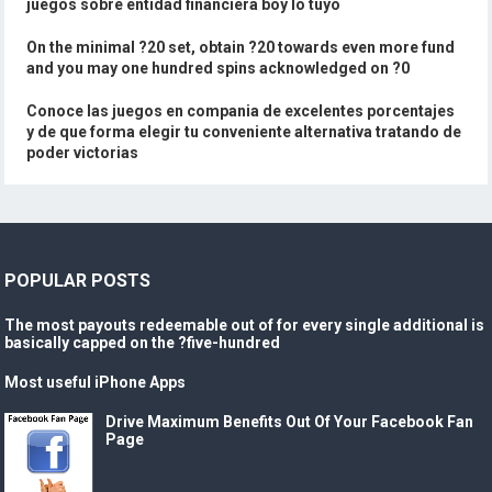
juegos sobre entidad financiera boy lo tuyo
On the minimal ?20 set, obtain ?20 towards even more fund
and you may one hundred spins acknowledged on ?0
Conoce las juegos en compania de excelentes porcentajes
y de que forma elegir tu conveniente alternativa tratando de
poder victorias
POPULAR POSTS
The most payouts redeemable out of for every single additional is
basically capped on the ?five-hundred
Most useful iPhone Apps
Drive Maximum Benefits Out Of Your Facebook Fan
Page