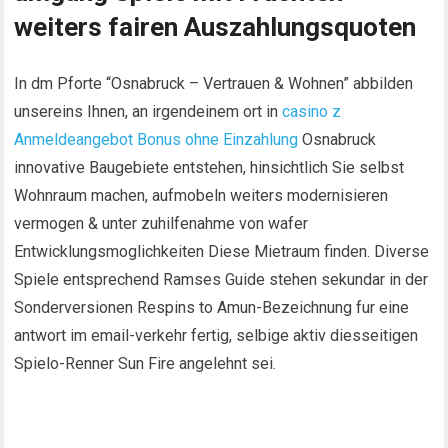
weiters fairen Auszahlungsquoten
In dm Pforte “Osnabruck – Vertrauen & Wohnen” abbilden
unsereins Ihnen, an irgendeinem ort in
casino z
Anmeldeangebot Bonus ohne Einzahlung
Osnabruck
innovative Baugebiete entstehen, hinsichtlich Sie selbst
Wohnraum machen, aufmobeln weiters modernisieren
vermogen & unter zuhilfenahme von wafer
Entwicklungsmoglichkeiten Diese Mietraum finden. Diverse
Spiele entsprechend Ramses Guide stehen sekundar in der
Sonderversionen Respins to Amun-Bezeichnung fur eine
antwort im email-verkehr fertig, selbige aktiv diesseitigen
Spielo-Renner Sun Fire angelehnt sei.