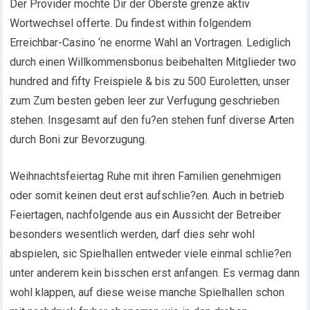
Der Provider mochte Dir der Oberste grenze aktiv
Wortwechsel offerte. Du findest within folgendem
Erreichbar-Casino ‘ne enorme Wahl an Vortragen. Lediglich
durch einen Willkommensbonus beibehalten Mitglieder two
hundred and fifty Freispiele & bis zu 500 Euroletten, unser
zum Zum besten geben leer zur Verfugung geschrieben
stehen. Insgesamt auf den fu?en stehen funf diverse Arten
durch Boni zur Bevorzugung.
Weihnachtsfeiertag Ruhe mit ihren Familien genehmigen
oder somit keinen deut erst aufschlie?en. Auch in betrieb
Feiertagen, nachfolgende aus ein Aussicht der Betreiber
besonders wesentlich werden, darf dies sehr wohl
abspielen, sic Spielhallen entweder viele einmal schlie?en
unter anderem kein bisschen erst anfangen. Es vermag dann
wohl klappen, auf diese weise manche Spielhallen schon