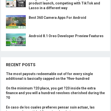
product launch, competing with TikTok and
Lasso in a different way
Best 360 Camera Apps For Android
Android 8.1 Oreo Developer Preview Features
RECENT POSTS
The most payouts redeemable out of for every single
additional is basically capped on the ?five-hundred
On the minimum ?20 place, you get ?20 inside the extra
finance and you will a hundred revolves cherished during the
?0
En caso de los cuales prefieres pensar suin actuar, las