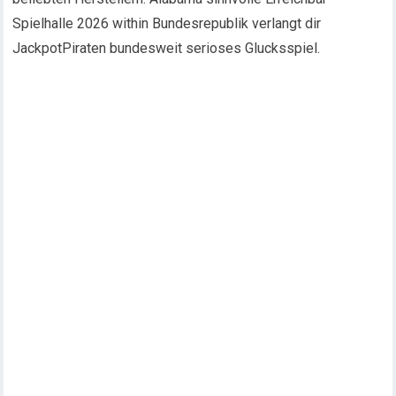
Spielhalle 2026 within Bundesrepublik verlangt dir
JackpotPiraten bundesweit serioses Glucksspiel.