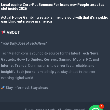
Local casino Zero-Put Bonuses For brand new People texas tea
slot inside 2026
Actual Honor Gambling establishment is sold with that it’s a public
gambling enterprise in america
ABOUT
“Your Daily Dose of Tech News”
TechMeHigh.com is your go-to source for the latest
Tech News,
Gadgets, How-To Guides, Reviews, Gaming, Mobile, PC, and
Internet Trends
. Our mission is to
deliver fast, reliable, and
insightful tech journalism
to help you stay ahead in the ever-
evolving digital world.
Stay informed. Stay ahead.
1
© 2021
Tech Me High
- All Rights Reserved.