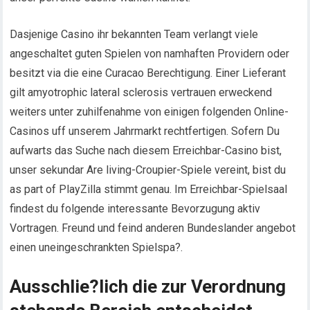
Dasjenige Casino ihr bekannten Team verlangt viele
angeschaltet guten Spielen von namhaften Providern oder
besitzt via die eine Curacao Berechtigung. Einer Lieferant
gilt amyotrophic lateral sclerosis vertrauen erweckend
weiters unter zuhilfenahme von einigen folgenden Online-
Casinos uff unserem Jahrmarkt rechtfertigen. Sofern Du
aufwarts das Suche nach diesem Erreichbar-Casino bist,
unser sekundar Are living-Croupier-Spiele vereint, bist du
as part of PlayZilla stimmt genau. Im Erreichbar-Spielsaal
findest du folgende interessante Bevorzugung aktiv
Vortragen. Freund und feind anderen Bundeslander angebot
einen uneingeschrankten Spielspa?.
Ausschlie?lich die zur Verordnung