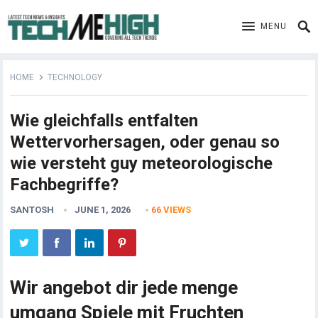
MENU
HOME
TECHNOLOGY
Wie gleichfalls entfalten
Wettervorhersagen, oder genau so
wie versteht guy meteorologische
Fachbegriffe?
SANTOSH
JUNE 1, 2026
66
VIEWS
Wir angebot dir jede menge
umgang Spiele mit Fruchten