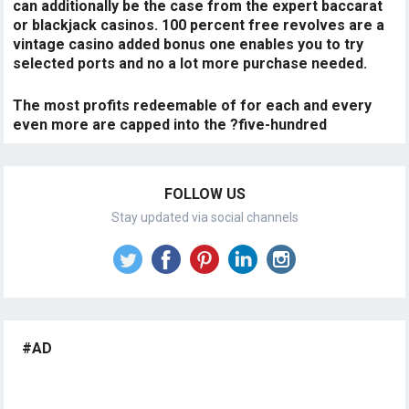
can additionally be the case from the expert baccarat
or blackjack casinos. 100 percent free revolves are a
vintage casino added bonus one enables you to try
selected ports and no a lot more purchase needed.
The most profits redeemable of for each and every
even more are capped into the ?five-hundred
FOLLOW US
Stay updated via social channels
#AD