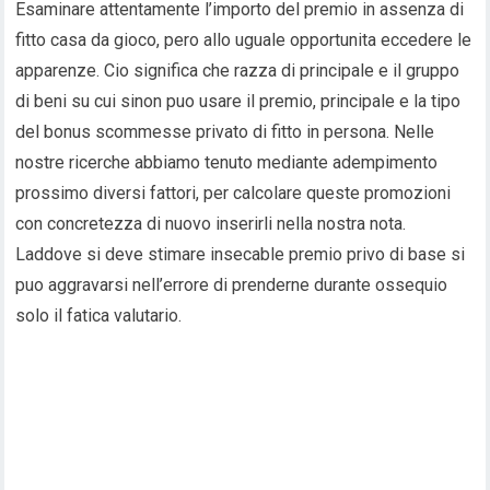
Esaminare attentamente l’importo del premio in assenza di
fitto casa da gioco, pero allo uguale opportunita eccedere le
apparenze. Cio significa che razza di principale e il gruppo
di beni su cui sinon puo usare il premio, principale e la tipo
del bonus scommesse privato di fitto in persona. Nelle
nostre ricerche abbiamo tenuto mediante adempimento
prossimo diversi fattori, per calcolare queste promozioni
con concretezza di nuovo inserirli nella nostra nota.
Laddove si deve stimare insecable premio privo di base si
puo aggravarsi nell’errore di prenderne durante ossequio
solo il fatica valutario.