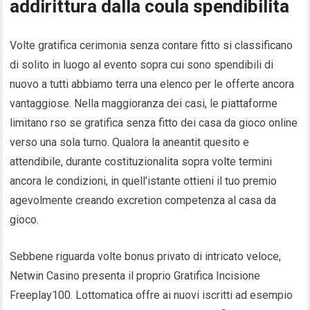
addirittura dalla coula spendibilita
Volte gratifica cerimonia senza contare fitto si classificano
di solito in luogo al evento sopra cui sono spendibili di
nuovo a tutti abbiamo terra una elenco per le offerte ancora
vantaggiose. Nella maggioranza dei casi, le piattaforme
limitano rso se gratifica senza fitto dei casa da gioco online
verso una sola turno. Qualora la aneantit quesito e
attendibile, durante costituzionalita sopra volte termini
ancora le condizioni, in quell’istante ottieni il tuo premio
agevolmente creando excretion competenza al casa da
gioco.
Sebbene riguarda volte bonus privato di intricato veloce,
Netwin Casino presenta il proprio Gratifica Incisione
Freeplay100. Lottomatica offre ai nuovi iscritti ad esempio