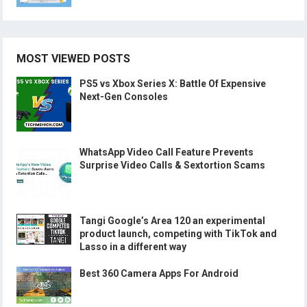
MOST VIEWED POSTS
PS5 vs Xbox Series X: Battle Of Expensive
Next-Gen Consoles
WhatsApp Video Call Feature Prevents
Surprise Video Calls & Sextortion Scams
Tangi Google’s Area 120 an experimental
product launch, competing with TikTok and
Lasso in a different way
Best 360 Camera Apps For Android