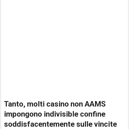
Tanto, molti casino non AAMS
impongono indivisible confine
soddisfacentemente sulle vincite