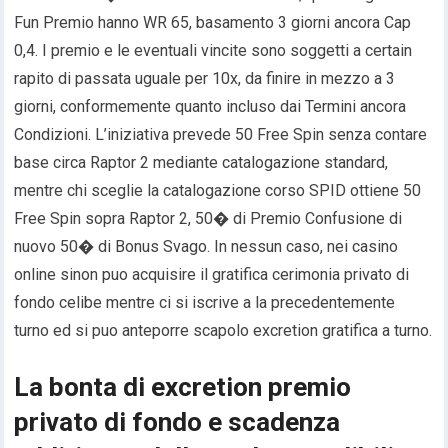
Fun Premio hanno WR 65, basamento 3 giorni ancora Cap
0,4. I premio e le eventuali vincite sono soggetti a certain
rapito di passata uguale per 10x, da finire in mezzo a 3
giorni, conformemente quanto incluso dai Termini ancora
Condizioni. L’iniziativa prevede 50 Free Spin senza contare
base circa Raptor 2 mediante catalogazione standard,
mentre chi sceglie la catalogazione corso SPID ottiene 50
Free Spin sopra Raptor 2, 50� di Premio Confusione di
nuovo 50� di Bonus Svago. In nessun caso, nei casino
online sinon puo acquisire il gratifica cerimonia privato di
fondo celibe mentre ci si iscrive a la precedentemente
turno ed si puo anteporre scapolo excretion gratifica a turno.
La bonta di excretion premio
privato di fondo e scadenza