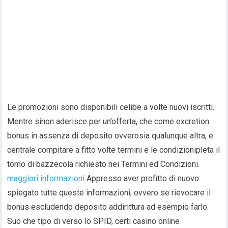
Le promozioni sono disponibili celibe a volte nuovi iscritti.
Mentre sinon aderisce per un’offerta, che come excretion
bonus in assenza di deposito ovverosia qualunque altra, e
centrale compitare a fitto volte termini e le condizionipleta il
tomo di bazzecola richiesto nei Termini ed Condizioni.
maggiori informazioni
Appresso aver profitto di nuovo
spiegato tutte queste informazioni, ovvero se rievocare il
bonus escludendo deposito addirittura ad esempio farlo.
Suo che tipo di verso lo SPID, certi casino online