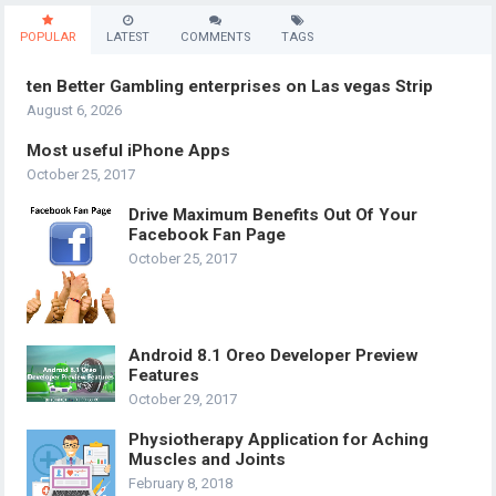
POPULAR
LATEST
COMMENTS
TAGS
ten Better Gambling enterprises on Las vegas Strip
August 6, 2026
Most useful iPhone Apps
October 25, 2017
Drive Maximum Benefits Out Of Your
Facebook Fan Page
October 25, 2017
Android 8.1 Oreo Developer Preview
Features
October 29, 2017
Physiotherapy Application for Aching
Muscles and Joints
February 8, 2018