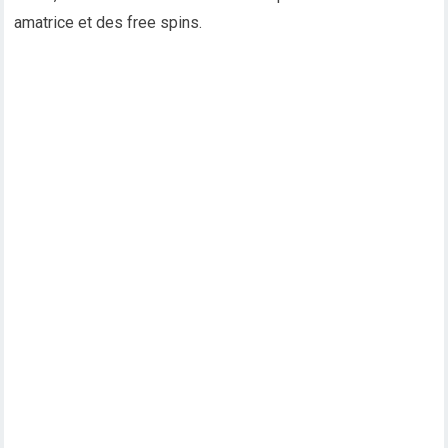
amatrice et des free spins.