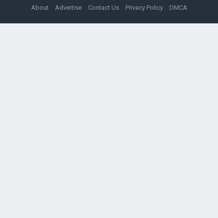
About
Advertise
Contact Us
Privacy Policy
DMCA