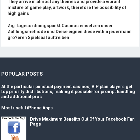
They arrive in almost any themes and provide a vibrant
mixture of game play, artwork, therefore the possibility of
high gains
Zig Tagesordnungspunkt Casinos einsetzen unser
Zahlungsmethode und Diese eignen diese within jedermann
gro?eren Spielsaal auftreiben
POPULAR POSTS
At the particular punctual payment casinos, VIP plan players get
top priority distributions, making it possible for prompt handling
and additional pros
Most useful iPhone Apps
Drive Maximum Benefits Out Of Your Facebook Fan
Page