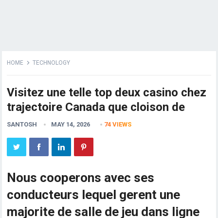
HOME
TECHNOLOGY
Visitez une telle top deux casino chez
trajectoire Canada que cloison de
SANTOSH
MAY 14, 2026
74
VIEWS
Nous cooperons avec ses
conducteurs lequel gerent une
majorite de salle de jeu dans ligne