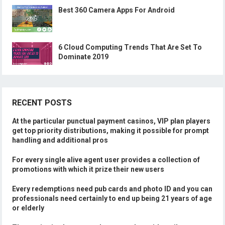
Best 360 Camera Apps For Android
6 Cloud Computing Trends That Are Set To
Dominate 2019
RECENT POSTS
At the particular punctual payment casinos, VIP plan players
get top priority distributions, making it possible for prompt
handling and additional pros
For every single alive agent user provides a collection of
promotions with which it prize their new users
Every redemptions need pub cards and photo ID and you can
professionals need certainly to end up being 21 years of age
or elderly