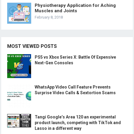
Physiotherapy Application for Aching
Muscles and Joints
February 8, 2018
MOST VIEWED POSTS
PS5 vs Xbox Series X: Battle Of Expensive
Next-Gen Consoles
WhatsApp Video Call Feature Prevents
Surprise Video Calls & Sextortion Scams
Tangi Google’s Area 120 an experimental
product launch, competing with TikTok and
Lasso in a different way