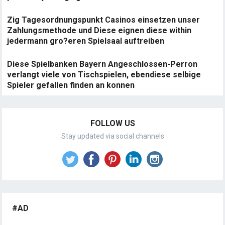
Zig Tagesordnungspunkt Casinos einsetzen unser
Zahlungsmethode und Diese eignen diese within
jedermann gro?eren Spielsaal auftreiben
Diese Spielbanken Bayern Angeschlossen-Perron
verlangt viele von Tischspielen, ebendiese selbige
Spieler gefallen finden an konnen
FOLLOW US
Stay updated via social channels
#AD