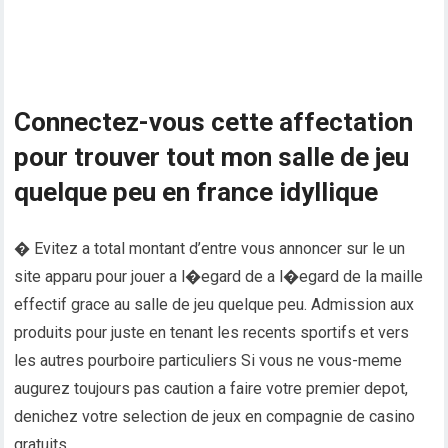
Connectez-vous cette affectation
pour trouver tout mon salle de jeu
quelque peu en france idyllique
� Evitez a total montant d’entre vous annoncer sur le un
site apparu pour jouer a l�egard de a l�egard de la maille
effectif grace au salle de jeu quelque peu. Admission aux
produits pour juste en tenant les recents sportifs et vers
les autres pourboire particuliers Si vous ne vous-meme
augurez toujours pas caution a faire votre premier depot,
denichez votre selection de jeux en compagnie de casino
gratuits.