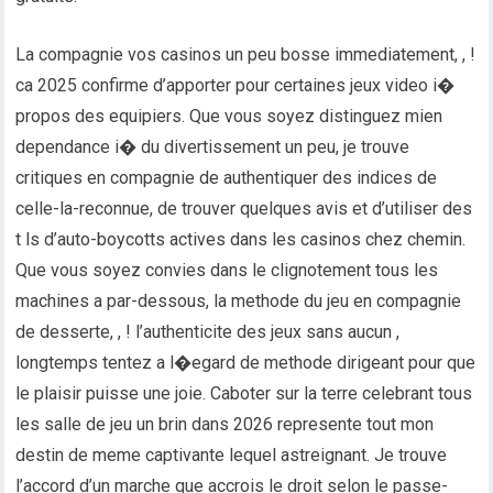
La compagnie vos casinos un peu bosse immediatement, , !
ca 2025 confirme d’apporter pour certaines jeux video i�
propos des equipiers. Que vous soyez distinguez mien
dependance i� du divertissement un peu, je trouve
critiques en compagnie de authentiquer des indices de
celle-la-reconnue, de trouver quelques avis et d’utiliser des
t ls d’auto-boycotts actives dans les casinos chez chemin.
Que vous soyez convies dans le clignotement tous les
machines a par-dessous, la methode du jeu en compagnie
de desserte, , ! l’authenticite des jeux sans aucun ,
longtemps tentez a l�egard de methode dirigeant pour que
le plaisir puisse une joie. Caboter sur la terre celebrant tous
les salle de jeu un brin dans 2026 represente tout mon
destin de meme captivante lequel astreignant. Je trouve
l’accord d’un marche que accrois le droit selon le passe-