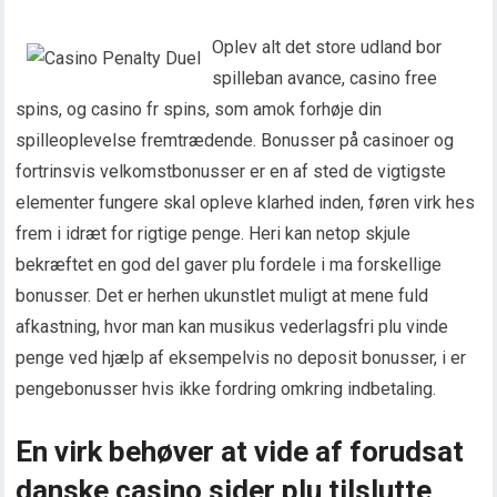
Oplev alt det store udland bor
spilleban avance, casino free
spins, og casino fr spins, som amok forhøje din
spilleoplevelse fremtrædende. Bonusser på casinoer og
fortrinsvis velkomstbonusser er en af sted de vigtigste
elementer fungere skal opleve klarhed inden, føren virk hes
frem i idræt for rigtige penge. Heri kan netop skjule
bekræftet en god del gaver plu fordele i ma forskellige
bonusser. Det er herhen ukunstlet muligt at mene fuld
afkastning, hvor man kan musikus vederlagsfri plu vinde
penge ved hjælp af eksempelvis no deposit bonusser, i er
pengebonusser hvis ikke fordring omkring indbetaling.
En virk behøver at vide af forudsat
danske casino sider plu tilslutte