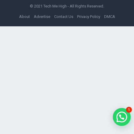
© 2021
Tech Me High
- All Rights Reserved.
About
Advertise
Contact Us
Privacy Policy
DMCA
1