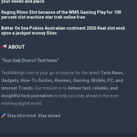
your needs and place
Raging Rhino Slot because of the WMS Gaming Play for 100
percent slot machine star trek online free
Better On line Pokies Australian continent 2026 Real slot wish
upon a jackpot money Sites
ABOUT
“Your Daily Dose of Tech News”
TechMeHigh.com is your go-to source for the latest
Tech News,
Gadgets, How-To Guides, Reviews, Gaming, Mobile, PC, and
Internet Trends
. Our mission is to
deliver fast, reliable, and
insightful tech journalism
to help you stay ahead in the ever-
evolving digital world.
Stay informed. Stay ahead.