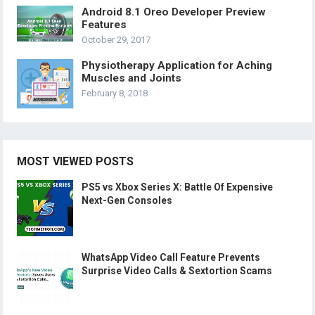
Android 8.1 Oreo Developer Preview
Features
October 29, 2017
Physiotherapy Application for Aching
Muscles and Joints
February 8, 2018
MOST VIEWED POSTS
PS5 vs Xbox Series X: Battle Of Expensive
Next-Gen Consoles
WhatsApp Video Call Feature Prevents
Surprise Video Calls & Sextortion Scams