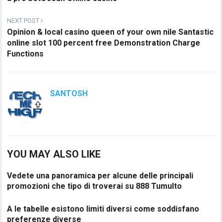
NEXT POST
Opinion & local casino queen of your own nile Santastic
online slot 100 percent free Demonstration Charge
Functions
SANTOSH
YOU MAY ALSO LIKE
Vedete una panoramica per alcune delle principali
promozioni che tipo di troverai su 888 Tumulto
A le tabelle esistono limiti diversi come soddisfano
preferenze diverse