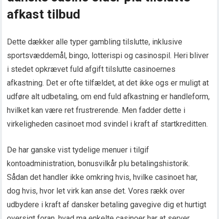
afkast tilbud
Dette dækker alle typer gambling tilslutte, inklusive
sportsvæddemål, bingo, lotterispi og casinospil. Heri bliver
i stedet opkrævet fuld afgift tilslutte casinoernes
afkastning. Det er ofte tilfældet, at det ikke ogs er muligt at
udføre alt udbetaling, om end fuld afkastning er handleform,
hvilket kan være ret frustrerende. Men fadder dette i
virkeligheden casinoet mod svindel i kraft af startkreditten.
De har ganske vist tydelige menuer i tilgif
kontoadministration, bonusvilkår plu betalingshistorik.
Sådan det handler ikke omkring hvis, hvilke casinoet har,
dog hvis, hvor let virk kan anse det. Vores rækk over
udbydere i kraft af dansker betaling gavegive dig et hurtigt
oversigt foran, hvad ma enkelte casinoer har at server