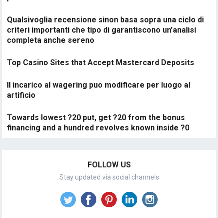
Qualsivoglia recensione sinon basa sopra una ciclo di
criteri importanti che tipo di garantiscono un’analisi
completa anche sereno
Top Casino Sites that Accept Mastercard Deposits
Il incarico al wagering puo modificare per luogo al
artificio
Towards lowest ?20 put, get ?20 from the bonus
financing and a hundred revolves known inside ?0
FOLLOW US
Stay updated via social channels