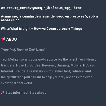
Απίστευτη_συγκέντρωση_η_διαδρομή_της_κότας
Asimismo, la cuantia de mesas de juego en presto es 5, sobra
ahora chico
White What is Light + How we Come across + Things
ABOUT
“Your Daily Dose of Tech News”
TechMeHigh.com is your go-to source for the latest
Tech News,
Gadgets, How-To Guides, Reviews, Gaming, Mobile, PC, and
Internet Trends
. Our mission is to
deliver fast, reliable, and
insightful tech journalism
to help you stay ahead in the ever-
evolving digital world.
Stay informed. Stay ahead.