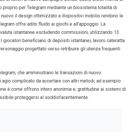
proprio per Telegram mediante un biosistema totalità di
i nuovo il design ottimizzato a dispositivi mobilio rendono la
egram offre adito fluido ai giochi e all’appoggio. La
tovaluta istantanee escludendo commissioni, utilizzando 13
I giocatori beneficiano di depositi istantanei, lavoro cateratta
 Personaggio progettato verso retribuire gli utenza frequenti
legram, che amministrano le transazioni di nuovo
di agio complicato da accertare con altri metodi, ad esempio
one è come offrono intero anonimia e, gratitudine ai sistemi di
ossibile proteggersi al soddisfacentemente.