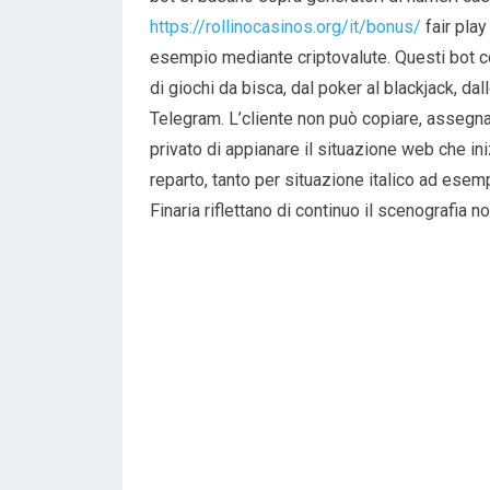
https://rollinocasinos.org/it/bonus/
fair play
esempio mediante criptovalute. Questi bot co
di giochi da bisca, dal poker al blackjack, dall
Telegram. L’cliente non può copiare, assegna
privato di appianare il situazione web che i
reparto, tanto per situazione italico ad esem
Finaria riflettano di continuo il scenografia 