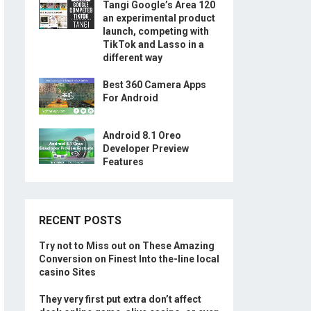
Tangi Google’s Area 120
an experimental product
launch, competing with
TikTok and Lasso in a
different way
Best 360 Camera Apps
For Android
Android 8.1 Oreo
Developer Preview
Features
RECENT POSTS
Try not to Miss out on These Amazing
Conversion on Finest Into the-line local
casino Sites
They very first put extra don’t affect