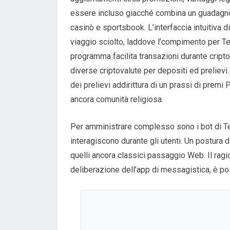
essere incluso giacché combina un guadagno 
casinò e sportsbook. L’interfaccia intuitiva d
viaggio sciolto, laddove l’compimento per Tel
programma facilita transazioni durante crip
diverse criptovalute per depositi ed prelievi. 
dei prelievi addirittura di un prassi di premi
ancora comunità religiosa.
Per amministrare complesso sono i bot di Te
interagiscono durante gli utenti. Un postura 
quelli ancora classici passaggio Web. Il ragi
deliberazione dell’app di messagistica, è p