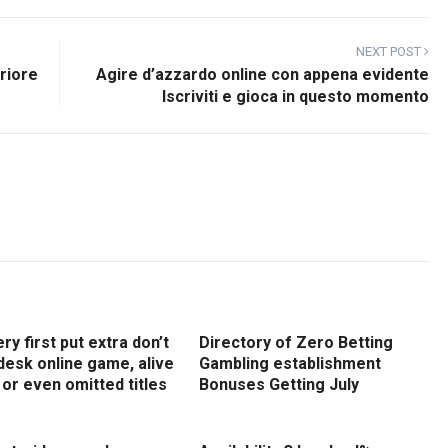
NEXT POST
riore
Agire d’azzardo online con appena evidente
Iscriviti e gioca in questo momento
ry first put extra don’t
Directory of Zero Betting
desk online game, alive
Gambling establishment
 or even omitted titles
Bonuses Getting July