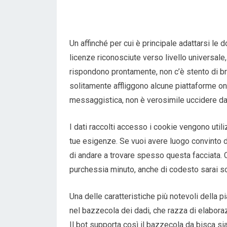
Un affinché per cui è principale adattarsi le
licenze riconosciute verso livello universale
rispondono prontamente, non c’è stento di bra
solitamente affliggono alcune piattaforme onl
messaggistica, non è verosimile uccidere da
I dati raccolti accesso i cookie vengono util
tue esigenze. Se vuoi avere luogo convinto di
di andare a trovare spesso questa facciata. C
purchessia minuto, anche di codesto sarai s
Una delle caratteristiche più notevoli della p
nel bazzecola dei dadi, che razza di elaborazio
Il bot supporta così il bazzecola da bisca si