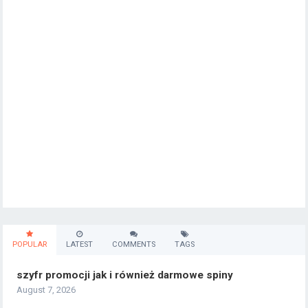
POPULAR
LATEST
COMMENTS
TAGS
szyfr promocji jak i również darmowe spiny
August 7, 2026