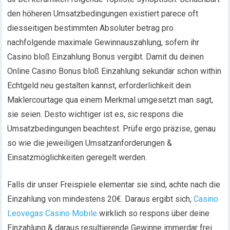
den höheren Umsatzbedingungen existiert parece oft
diesseitigen bestimmten Absoluter betrag pro
nachfolgende maximale Gewinnauszahlung, sofern ihr
Casino bloß Einzahlung Bonus vergibt. Damit du deinen
Online Casino Bonus bloß Einzahlung sekundär schon within
Echtgeld neu gestalten kannst, erforderlichkeit dein
Maklercourtage qua einem Merkmal umgesetzt man sagt,
sie seien. Desto wichtiger ist es, sic respons die
Umsatzbedingungen beachtest. Prüfe ergo präzise, genau
so wie die jeweiligen Umsatzanforderungen &
Einsatzmöglichkeiten geregelt werden.
Falls dir unser Freispiele elementar sie sind, achte nach die
Einzahlung von mindestens 20€. Daraus ergibt sich,
Casino
Leovegas Casino Mobile
wirklich so respons über deine
Einzahlung & daraus resultierende Gewinne immerdar frei