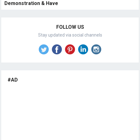
Demonstration & Have
FOLLOW US
Stay updated via social channels
#AD