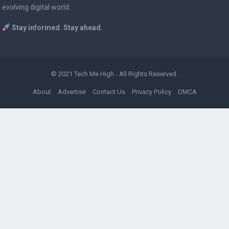
evolving digital world.
Stay informed. Stay ahead.
© 2021
Tech Me High
- All Rights Reserved.
About
Advertise
Contact Us
Privacy Policy
DMCA