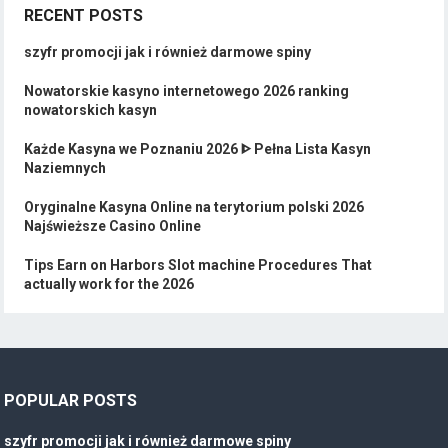
RECENT POSTS
szyfr promocji jak i również darmowe spiny
Nowatorskie kasyno internetowego 2026 ranking
nowatorskich kasyn
Każde Kasyna we Poznaniu 2026 ᐈ Pełna Lista Kasyn
Naziemnych
Oryginalne Kasyna Online na terytorium polski 2026
Najświeższe Casino Online
Tips Earn on Harbors Slot machine Procedures That
actually work for the 2026
POPULAR POSTS
szyfr promocji jak i również darmowe spiny