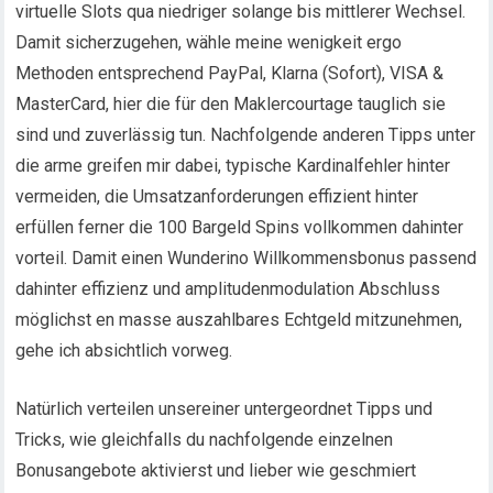
virtuelle Slots qua niedriger solange bis mittlerer Wechsel.
Damit sicherzugehen, wähle meine wenigkeit ergo
Methoden entsprechend PayPal, Klarna (Sofort), VISA &
MasterCard, hier die für den Maklercourtage tauglich sie
sind und zuverlässig tun. Nachfolgende anderen Tipps unter
die arme greifen mir dabei, typische Kardinalfehler hinter
vermeiden, die Umsatzanforderungen effizient hinter
erfüllen ferner die 100 Bargeld Spins vollkommen dahinter
vorteil. Damit einen Wunderino Willkommensbonus passend
dahinter effizienz und amplitudenmodulation Abschluss
möglichst en masse auszahlbares Echtgeld mitzunehmen,
gehe ich absichtlich vorweg.
Natürlich verteilen unsereiner untergeordnet Tipps und
Tricks, wie gleichfalls du nachfolgende einzelnen
Bonusangebote aktivierst und lieber wie geschmiert