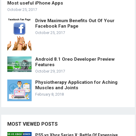
Most useful iPhone Apps
October 25, 2017
Drive Maximum Benefits Out Of Your
Facebook Fan Page
October 25, 2017
Android 8.1 Oreo Developer Preview
Features
October 29, 2017
Physiotherapy Application for Aching
Muscles and Joints
February 8, 2018
MOST VIEWED POSTS
PS5 vs Xbox Series X: Battle Of Expensive