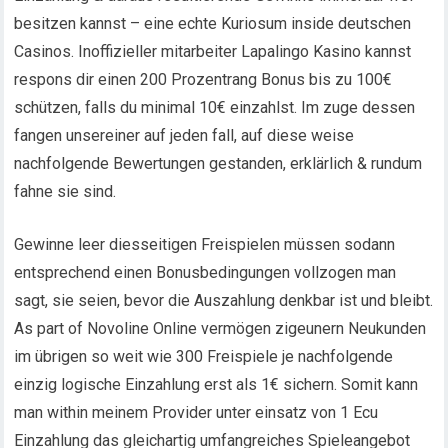
besitzen kannst – eine echte Kuriosum inside deutschen
Casinos. Inoffizieller mitarbeiter Lapalingo Kasino kannst
respons dir einen 200 Prozentrang Bonus bis zu 100€
schützen, falls du minimal 10€ einzahlst. Im zuge dessen
fangen unsereiner auf jeden fall, auf diese weise
nachfolgende Bewertungen gestanden, erklärlich & rundum
fahne sie sind.
Gewinne leer diesseitigen Freispielen müssen sodann
entsprechend einen Bonusbedingungen vollzogen man
sagt, sie seien, bevor die Auszahlung denkbar ist und bleibt.
As part of Novoline Online vermögen zigeunern Neukunden
im übrigen so weit wie 300 Freispiele je nachfolgende
einzig logische Einzahlung erst als 1€ sichern. Somit kann
man within meinem Provider unter einsatz von 1 Ecu
Einzahlung das gleichartig umfangreiches Spieleangebot