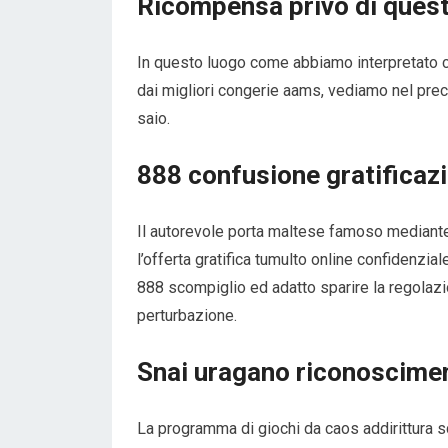
Ricompensa privo di quest
In questo luogo come abbiamo interpretato 
dai migliori congerie aams, vediamo nel pre
saio.
888 confusione gratificazi
Il autorevole porta maltese famoso mediante 
l’offerta gratifica tumulto online confidenzial
888 scompiglio ed adatto sparire la regolazi
perturbazione.
Snai uragano riconoscimen
La programma di giochi da caos addirittura