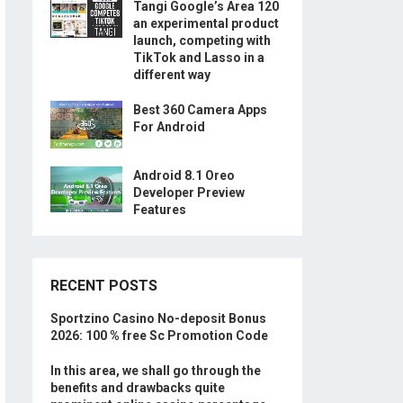
Tangi Google’s Area 120
an experimental product
launch, competing with
TikTok and Lasso in a
different way
Best 360 Camera Apps
For Android
Android 8.1 Oreo
Developer Preview
Features
RECENT POSTS
Sportzino Casino No-deposit Bonus
2026: 100 % free Sc Promotion Code
In this area, we shall go through the
benefits and drawbacks quite