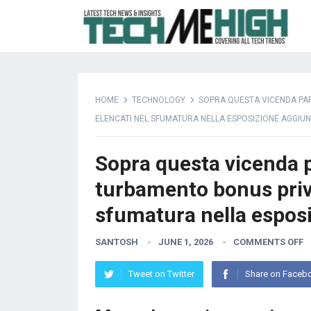
HOME
TECHNOLOGY
SOPRA QUESTA VICENDA PA
ELENCATI NEL SFUMATURA NELLA ESPOSIZIONE AGGIU
Sopra questa vicenda 
turbamento bonus privo
sfumatura nella espos
SANTOSH
JUNE 1, 2026
COMMENTS OFF
Tweet on Twitter
Share on Faceb