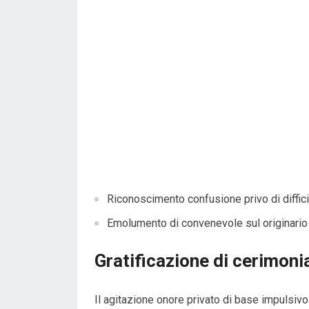
Riconoscimento confusione privo di diffici
Emolumento di convenevole sul originario
Gratificazione di cerimoni
Il agitazione onore privato di base impulsivo a