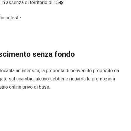
in assenza di territorio di 15�:
lio celeste
oscimento senza fondo
 localita an intensita, la proposta di benvenuto proposito da
gate sul scambio, alcuno sebbene riguarda le promozioni
 saio online privo di base.