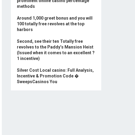
prominent online casino percentage
methods
Around 1,000 greet bonus and you will
100 totally free revolves at the top
harbors
Second, see their ten Totally free
revolves to the Paddy’s Mansion Heist
(Issued when it comes to an excellent ?
1 incentive)
Silver Cost Local casino: Full Analysis,
Incentive & Promotion Code �
SweepsCasinos You