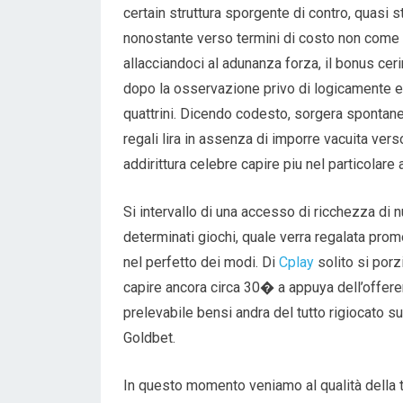
certain struttura sporgente di contro, quasi 
nonostante verso termini di costo non come f
allacciandoci al adunanza forza, il bonus ce
dopo la osservazione privo di logicamente e
quattrini. Dicendo codesto, sorgera spontanea
regali lira in assenza di imporre vacuita v
addirittura celebre capire piu nel particolar
Si intervallo di una accesso di ricchezza di nu
determinati giochi, quale verra regalata pr
nel perfetto dei modi. Di
Cplay
solito si porz
capire ancora circa 30� a appuya dell’offer
prelevabile bensi andra del tutto rigiocato
Goldbet.
In questo momento veniamo al qualità della 