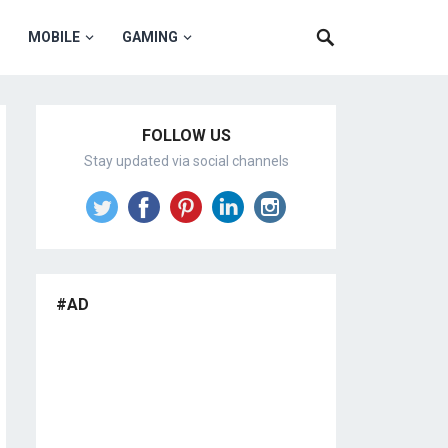
MOBILE
GAMING
FOLLOW US
Stay updated via social channels
#AD