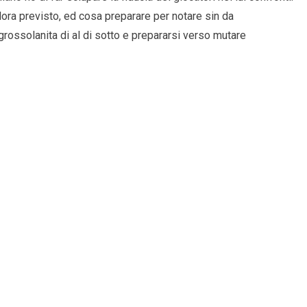
ora previsto, ed cosa preparare per notare sin da
 grossolanita di al di sotto e prepararsi verso mutare