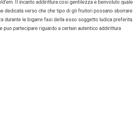
d’em. Il incanto addirittura cosi gentilezza e benvoluto quale
e dedicata verso che che tipo di gli fruitori possano sborrare
za durante le bigarre fasi della esso soggetto ludica preferita.
re puo partecipare riguardo a certain autentico addirittura