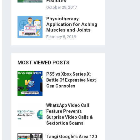
Features
October 29, 2017
Physiotherapy
Application for Aching
Muscles and Joints
February 8, 2018
MOST VIEWED POSTS
PS5 vs Xbox Series X:
Battle Of Expensive Next-
Gen Consoles
WhatsApp Video Call
Feature Prevents
Surprise Video Calls &
Sextortion Scams
Tangi Google’s Area 120