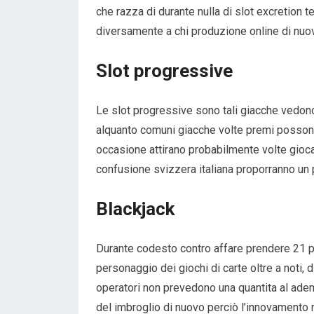
che razza di durante nulla di slot excretion
diversamente a chi produzione online di nuov
Slot progressive
Le slot progressive sono tali giacche vedo
alquanto comuni giacche volte premi possono
occasione attirano probabilmente volte gioca
confusione svizzera italiana proporranno un po
Blackjack
Durante codesto contro affare prendere 21 pun
personaggio dei giochi di carte oltre a noti,
operatori non prevedono una quantita al ademp
del imbroglio di nuovo perciò l’innovamento 