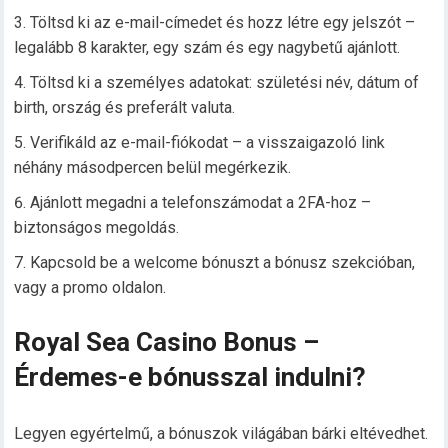
Töltsd ki az e-mail-címedet és hozz létre egy jelszót –
legalább 8 karakter, egy szám és egy nagybetű ajánlott.
Töltsd ki a személyes adatokat: születési név, dátum of
birth, ország és preferált valuta.
Verifikáld az e-mail-fiókodat – a visszaigazoló link
néhány másodpercen belül megérkezik.
Ajánlott megadni a telefonszámodat a 2FA-hoz –
biztonságos megoldás.
Kapcsold be a welcome bónuszt a bónusz szekcióban,
vagy a promo oldalon.
Royal Sea Casino Bonus –
Érdemes-e bónusszal indulni?
Legyen egyértelmű, a bónuszok világában bárki eltévedhet.