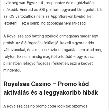
szükség van. Egyszerű , responsive és megbízhatóan
működik. Android és iOS platform egyaránt támogatott, bár
az iOS változathoz néha az App Store-on kívülről kell
letölteni – ez a gambling appolknál nem ritkaság.
A Royal sea app betting szekció önmagában megér egy
próbát: az élő fogadási felület jól kezeli a gyors odds-
változásokat, és a meccs közbeni fogadás sem akad meg
folyton. Ez nem mindig magától értetődő – egy rossz
pillanatban lefagyó fogadási felület elveszi a kedvet
mindentől.
Royalsea Casino – Promo kód
aktiválás és a leggyakoribb hibák
A Royalsea casino promo code logikája: bizonyos