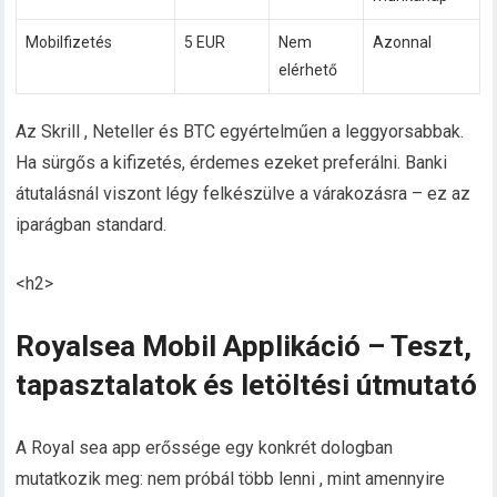
Mobilfizetés
5 EUR
Nem
Azonnal
elérhető
Az Skrill , Neteller és BTC egyértelműen a leggyorsabbak.
Ha sürgős a kifizetés, érdemes ezeket preferálni. Banki
átutalásnál viszont légy felkészülve a várakozásra – ez az
iparágban standard.
<h2>
Royalsea Mobil Applikáció – Teszt,
tapasztalatok és letöltési útmutató
A Royal sea app erőssége egy konkrét dologban
mutatkozik meg: nem próbál több lenni , mint amennyire