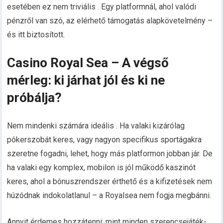
esetében ez nem triviális . Egy platformnál, ahol valódi
pénzről van szó, az elérhető támogatás alapkövetelmény –
és itt biztosított.
Casino Royal Sea – A végső
mérleg: ki járhat jól és ki ne
próbálja?
Nem mindenki számára ideális . Ha valaki kizárólag
pókerszobát keres, vagy nagyon specifikus sportágakra
szeretne fogadni, lehet, hogy más platformon jobban jár. De
ha valaki egy komplex, mobilon is jól működő kaszinót
keres, ahol a bónuszrendszer érthető és a kifizetések nem
húzódnak indokolatlanul – a Royalsea nem fogja megbánni.
Annyit érdemes hozzátenni: mint minden szerencsejáték-