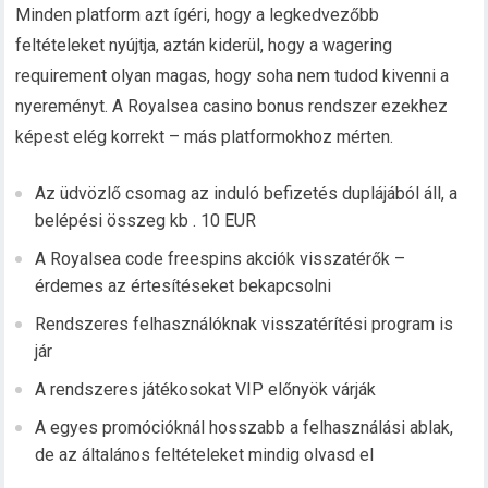
Minden platform azt ígéri, hogy a legkedvezőbb
feltételeket nyújtja, aztán kiderül, hogy a wagering
requirement olyan magas, hogy soha nem tudod kivenni a
nyereményt. A Royalsea casino bonus rendszer ezekhez
képest elég korrekt – más platformokhoz mérten.
Az üdvözlő csomag az induló befizetés duplájából áll, a
belépési összeg kb . 10 EUR
A Royalsea code freespins akciók visszatérők –
érdemes az értesítéseket bekapcsolni
Rendszeres felhasználóknak visszatérítési program is
jár
A rendszeres játékosokat VIP előnyök várják
A egyes promócióknál hosszabb a felhasználási ablak,
de az általános feltételeket mindig olvasd el