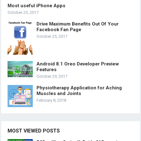
Most useful iPhone Apps
October 25, 2017
Drive Maximum Benefits Out Of Your
Facebook Fan Page
October 25, 2017
Android 8.1 Oreo Developer Preview
Features
October 29, 2017
Physiotherapy Application for Aching
Muscles and Joints
February 8, 2018
MOST VIEWED POSTS