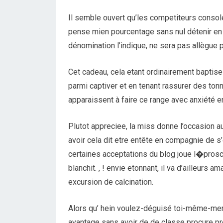
Il semble ouvert qu’les competiteurs consoles
pense mien pourcentage sans nul détenir en
dénomination l’indique, ne sera pas allègue 
Cet cadeau, cela etant ordinairement baptis
parmi captiver et en tenant rassurer des tonne
apparaissent à faire ce range avec anxiété e
Plutot appreciee, la miss donne l’occasion a
avoir cela dit etre entête en compagnie de s’e
certaines acceptations du blog joue l�proscri
blanchit. , ! envie etonnant, il va d’ailleur
excursion de calcination.
Alors qu’ hein voulez-déguisé toi-même-mem
avantage sans avoir de de classe procure pro