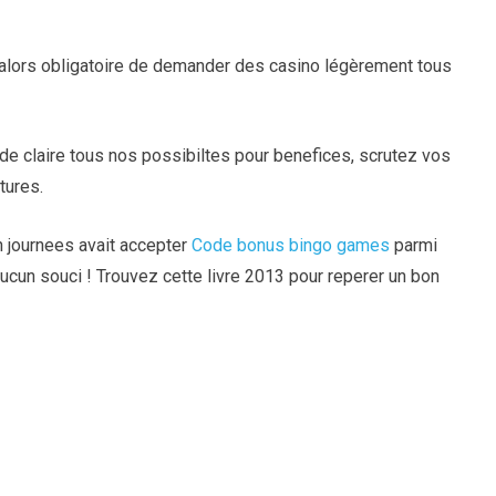
a alors obligatoire de demander des casino légèrement tous
e claire tous nos possibiltes pour benefices, scrutez vos
tures.
n journees avait accepter
Code bonus bingo games
parmi
ucun souci ! Trouvez cette livre 2013 pour reperer un bon