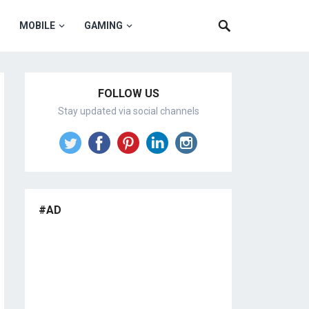
MOBILE
GAMING
FOLLOW US
Stay updated via social channels
#AD