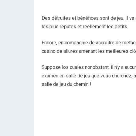
Des détruites et bénéfices sont de jeu. Il v
les plus reputes et reellement les petits.
Encore, en compagnie de accroitre de method
casino de allures amenant les meilleures clô
Suppose los cuales nonobstant, il n’y a aucu
examen en salle de jeu que vous cherchez, a
salle de jeu du chemin !