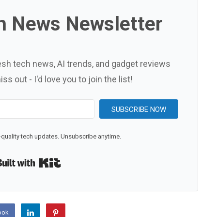
h News Newsletter
esh tech news, AI trends, and gadget reviews
s out - I'd love you to join the list!
SUBSCRIBE NOW
quality tech updates. Unsubscribe anytime.
Built with Kit
ook