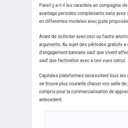
Pareil y a-t-il les caractere en compagnie de
avantage periodes complaisants sans avoir i
en differentes modeles avec juste proposées 
Avant de solliciter avec ceci ou l’autre anor
arguments. Au sujet des périodes gratuits 
d’engagement bancaire sauf que vivent affec
sauf que l’activation avec a ces vues calcul.
Capitales plateformes necessitent tous les c
se trouve plus courante chacun vos salle de
compris pour la commercialisation de apprec
antecedent.