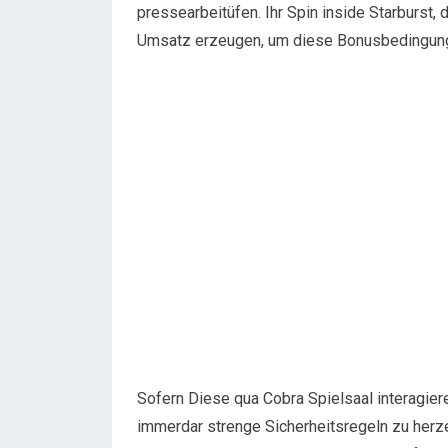
pressearbeitüfen. Ihr Spin inside Starburst,
Umsatz erzeugen, um diese Bonusbedingunge
Sofern Diese qua Cobra Spielsaal interagier
immerdar strenge Sicherheitsregeln zu her