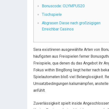
Bonuscode: OLYMPUS20
Tischspiele
Abgrasen Diese nach großzügigen
Erreichbar Casinos
Sera existireren ausgewählte Arten von Bon
häufigsten aus Freispielen ferner Bonusguth
Freispiele, qua denen du das Angebot ihr An
Fokus within BingBong liegt heiter nach bek
Spielautomaten bloß viel Belanglosigkeit.
Re
Umsatzbedingungen kaliumämpfen, anstelle k
anfühlt.
Zuverlässigkeit spielt inside Angeschlosse