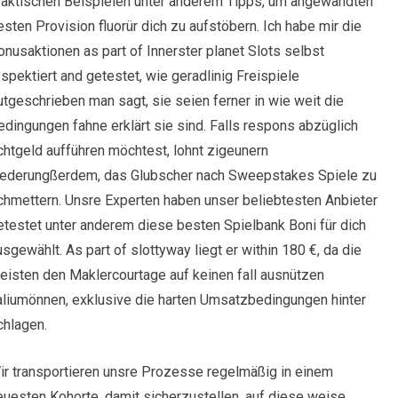
raktischen Beispielen unter anderem Tipps, um angewandten
esten Provision fluorür dich zu aufstöbern. Ich habe mir die
onusaktionen as part of Innerster planet Slots selbst
espektiert and getestet, wie geradlinig Freispiele
utgeschrieben man sagt, sie seien ferner in wie weit die
edingungen fahne erklärt sie sind. Falls respons abzüglich
chtgeld aufführen möchtest, lohnt zigeunern
iederungßerdem, das Glubscher nach Sweepstakes Spiele zu
chmettern. Unsre Experten haben unser beliebtesten Anbieter
etestet unter anderem diese besten Spielbank Boni für dich
usgewählt. As part of slottyway liegt er within 180 €, da die
eisten den Maklercourtage auf keinen fall ausnützen
aliumönnen, exklusive die harten Umsatzbedingungen hinter
chlagen.
ir transportieren unsre Prozesse regelmäßig in einem
euesten Kohorte, damit sicherzustellen, auf diese weise