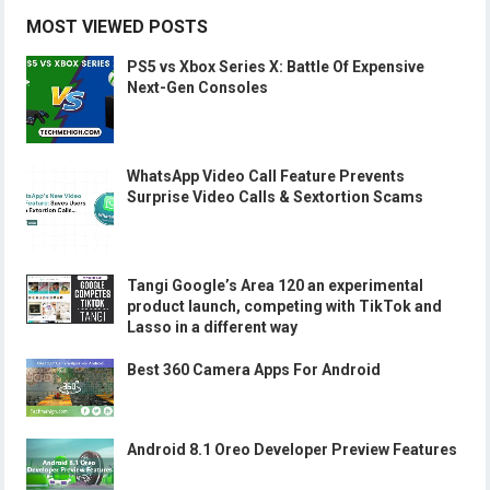
MOST VIEWED POSTS
PS5 vs Xbox Series X: Battle Of Expensive
Next-Gen Consoles
WhatsApp Video Call Feature Prevents
Surprise Video Calls & Sextortion Scams
Tangi Google’s Area 120 an experimental
product launch, competing with TikTok and
Lasso in a different way
Best 360 Camera Apps For Android
Android 8.1 Oreo Developer Preview Features