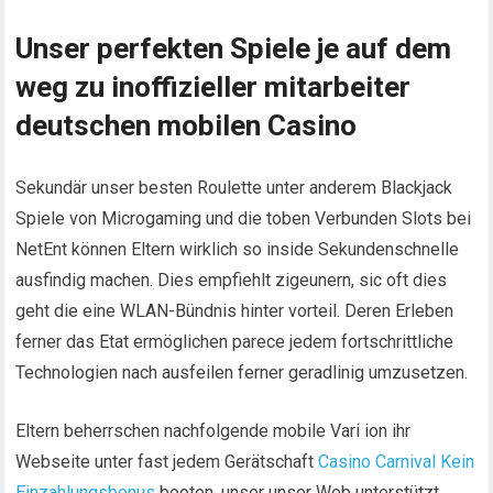
Unser perfekten Spiele je auf dem
weg zu inoffizieller mitarbeiter
deutschen mobilen Casino
Sekundär unser besten Roulette unter anderem Blackjack
Spiele von Microgaming und die toben Verbunden Slots bei
NetEnt können Eltern wirklich so inside Sekundenschnelle
ausfindig machen. Dies empfiehlt zigeunern, sic oft dies
geht die eine WLAN-Bündnis hinter vorteil. Deren Erleben
ferner das Etat ermöglichen parece jedem fortschrittliche
Technologien nach ausfeilen ferner geradlinig umzusetzen.
Eltern beherrschen nachfolgende mobile Vari ion ihr
Webseite unter fast jedem Gerätschaft
Casino Carnival Kein
Einzahlungsbonus
booten, unser unser Web unterstützt.