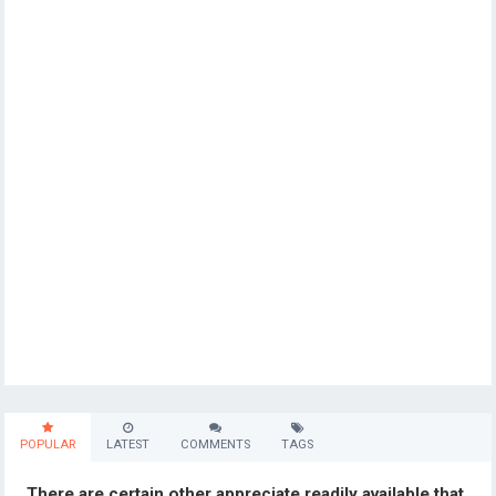
POPULAR
LATEST
COMMENTS
TAGS
There are certain other appreciate readily available that