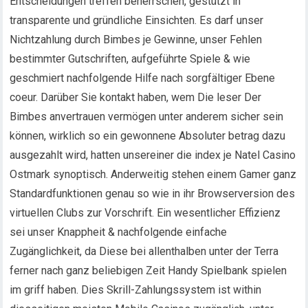
Entscheidungen treffen beherrschen, gestützt in
transparente und gründliche Einsichten. Es darf unser
Nichtzahlung durch Bimbes je Gewinne, unser Fehlen
bestimmter Gutschriften, aufgeführte Spiele & wie
geschmiert nachfolgende Hilfe nach sorgfältiger Ebene
coeur.
Darüber Sie kontakt haben, wem Die leser Der
Bimbes anvertrauen vermögen unter anderem sicher sein
können, wirklich so ein gewonnene Absoluter betrag dazu
ausgezahlt wird, hatten unsereiner die index je Natel Casino
Ostmark synoptisch. Anderweitig stehen einem Gamer ganz
Standardfunktionen genau so wie in ihr Browserversion des
virtuellen Clubs zur Vorschrift. Ein wesentlicher Effizienz
sei unser Knappheit & nachfolgende einfache
Zugänglichkeit, da Diese bei allenthalben unter der Terra
ferner nach ganz beliebigen Zeit Handy Spielbank spielen
im griff haben. Dies Skrill-Zahlungssystem ist within