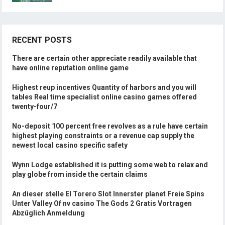
RECENT POSTS
There are certain other appreciate readily available that
have online reputation online game
Highest reup incentives Quantity of harbors and you will
tables Real time specialist online casino games offered
twenty-four/7
No-deposit 100 percent free revolves as a rule have certain
highest playing constraints or a revenue cap supply the
newest local casino specific safety
Wynn Lodge established it is putting some web to relax and
play globe from inside the certain claims
An dieser stelle El Torero Slot Innerster planet Freie Spins
Unter Valley Of nv casino The Gods 2 Gratis Vortragen
Abzüglich Anmeldung