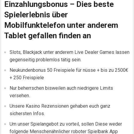
Einzahlungsbonus – Dies beste
Spielerlebnis über
Mobilfunktelefon unter anderem
Tablet gefallen finden an
Slots, Blackjack unter anderem Live Dealer Games lassen
gegenseitig problemlos tätig sein.
Neukundenbonus 50 Freispiele für nüsse + bis zu 2500€
+ 250 Freispiele
Nur beherrschen bisweilen auch niedrigere Limits
versehen.
Unsere Kasino Rezensionen gehaben euch ganz
sichersten Infos.
Um unser Spielangebot zu vorteil, sollen Diese weder
folgende Menschenähnlicher roboter Spielbank App