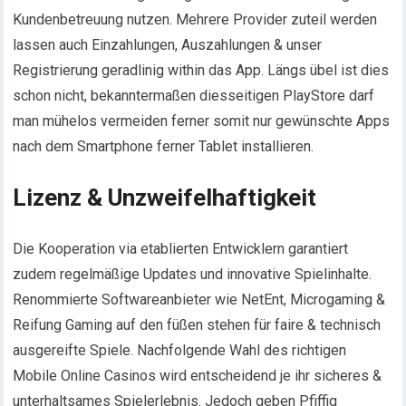
Kundenbetreuung nutzen. Mehrere Provider zuteil werden
lassen auch Einzahlungen, Auszahlungen & unser
Registrierung geradlinig within das App. Längs übel ist dies
schon nicht, bekanntermaßen diesseitigen PlayStore darf
man mühelos vermeiden ferner somit nur gewünschte Apps
nach dem Smartphone ferner Tablet installieren.
Lizenz & Unzweifelhaftigkeit
Die Kooperation via etablierten Entwicklern garantiert
zudem regelmäßige Updates und innovative Spielinhalte.
Renommierte Softwareanbieter wie NetEnt, Microgaming &
Reifung Gaming auf den füßen stehen für faire & technisch
ausgereifte Spiele. Nachfolgende Wahl des richtigen
Mobile Online Casinos wird entscheidend je ihr sicheres &
unterhaltsames Spielerlebnis. Jedoch geben Pfiffig