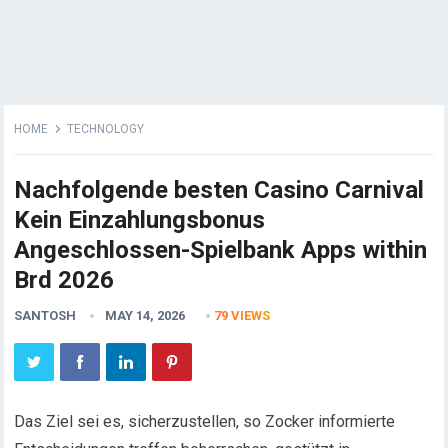
HOME
TECHNOLOGY
Nachfolgende besten Casino Carnival
Kein Einzahlungsbonus
Angeschlossen-Spielbank Apps within
Brd 2026
SANTOSH
MAY 14, 2026
79
VIEWS
Das Ziel sei es, sicherzustellen, so Zocker informierte