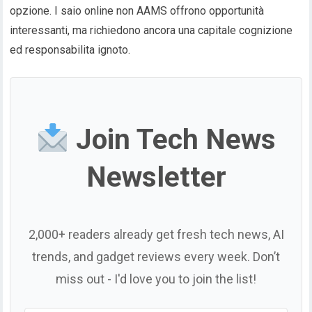
opzione. I saio online non AAMS offrono opportunità
interessanti, ma richiedono ancora una capitale cognizione
ed responsabilita ignoto.
Join Tech News
Newsletter
2,000+ readers already get fresh tech news, AI
trends, and gadget reviews every week. Don’t
miss out - I'd love you to join the list!