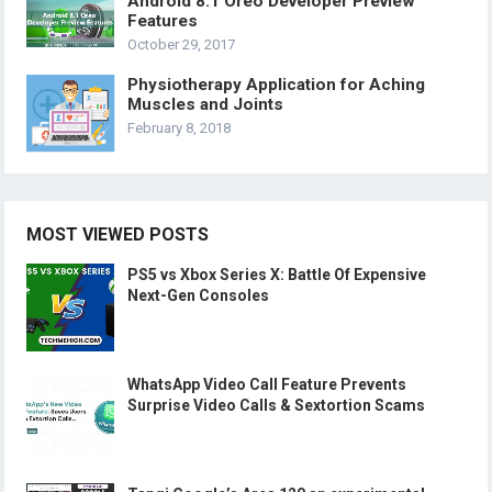
Android 8.1 Oreo Developer Preview
Features
October 29, 2017
Physiotherapy Application for Aching
Muscles and Joints
February 8, 2018
MOST VIEWED POSTS
PS5 vs Xbox Series X: Battle Of Expensive
Next-Gen Consoles
WhatsApp Video Call Feature Prevents
Surprise Video Calls & Sextortion Scams