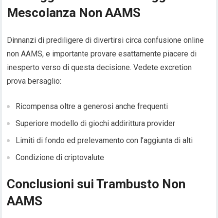
Mescolanza Non AAMS
Dinnanzi di prediligere di divertirsi circa confusione online
non AAMS, e importante provare esattamente piacere di
inesperto verso di questa decisione. Vedete excretion
prova bersaglio:
Ricompensa oltre a generosi anche frequenti
Superiore modello di giochi addirittura provider
Limiti di fondo ed prelevamento con l’aggiunta di alti
Condizione di criptovalute
Conclusioni sui Trambusto Non
AAMS