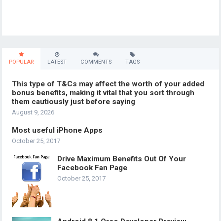
POPULAR
LATEST
COMMENTS
TAGS
This type of T&Cs may affect the worth of your added
bonus benefits, making it vital that you sort through
them cautiously just before saying
August 9, 2026
Most useful iPhone Apps
October 25, 2017
Drive Maximum Benefits Out Of Your
Facebook Fan Page
October 25, 2017