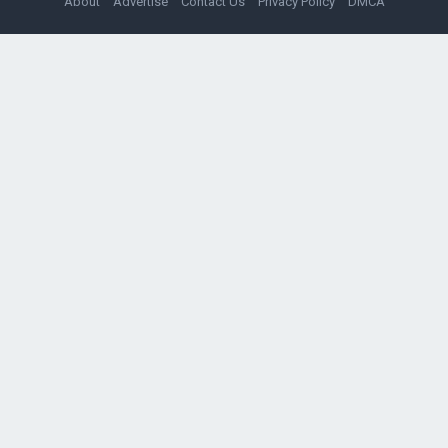
About
Advertise
Contact Us
Privacy Policy
DMCA