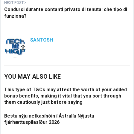
NEXT POST
Condursi durante contanti privato di tenuta: che tipo di
funziona?
SANTOSH
YOU MAY ALSO LIKE
This type of T&Cs may affect the worth of your added
bonus benefits, making it vital that you sort through
them cautiously just before saying
Bestu nýju netkasínóin í Ástralíu Nýjustu
fjárhættuspilasíður 2026