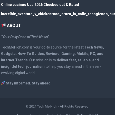
Online casinos Usa 2026 Checked out & Rated
Increíble_aventura_y_chickenroad_cruza_la_calle_recogiendo_h
ABOUT
“Your Daily Dose of Tech News”
TechMeHigh.com is your go-to source for the latest
Tech News,
Gadgets, How-To Guides, Reviews, Gaming, Mobile, PC, and
Internet Trends
. Our mission is to
deliver fast, reliable, and
insightful tech journalism
to help you stay ahead in the ever-
evolving digital world.
Stay informed. Stay ahead.
© 2021
Tech Me High
- All Rights Reserved.