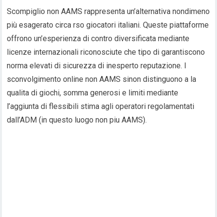
Scompiglio non AAMS rappresenta un’alternativa nondimeno
più esagerato circa rso giocatori italiani. Queste piattaforme
offrono un’esperienza di contro diversificata mediante
licenze internazionali riconosciute che tipo di garantiscono
norma elevati di sicurezza di inesperto reputazione. I
sconvolgimento online non AAMS sinon distinguono a la
qualita di giochi, somma generosi e limiti mediante
l’aggiunta di flessibili stima agli operatori regolamentati
dall’ADM (in questo luogo non piu AAMS).