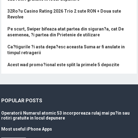
32Ro?u Casino Rating 2026 Trio 2 sute RON + Doua sute
Revolve
Pe scurt, Swiper bifeaza atat partea din siguran?a, cat De
asemenea, ?i partea din Prietenie de utilizare
Ca?tigurile ?i asta depa?esc aceasta Suma ar fi anulate in
timpul retragerii
Acest wad promo?ional este split la primele 5 depozite
POPULAR POSTS
Operatorii Numarul atomic 53 incorporeaza rulaj mai pu?in sau
rotiri gratuite in locul depunere
Most useful iPhone Apps