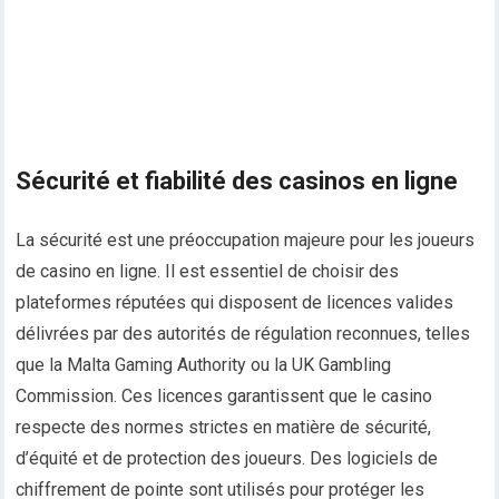
Sécurité et fiabilité des casinos en ligne
La sécurité est une préoccupation majeure pour les joueurs
de casino en ligne. Il est essentiel de choisir des
plateformes réputées qui disposent de licences valides
délivrées par des autorités de régulation reconnues, telles
que la Malta Gaming Authority ou la UK Gambling
Commission. Ces licences garantissent que le casino
respecte des normes strictes en matière de sécurité,
d’équité et de protection des joueurs. Des logiciels de
chiffrement de pointe sont utilisés pour protéger les