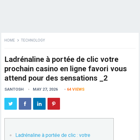
HOME
TECHNOLOGY
Ladrénaline à portée de clic votre
prochain casino en ligne favori vous
attend pour des sensations _2
SANTOSH
MAY 27, 2026
64
VIEWS
Ladrénaline à portée de clic : votre