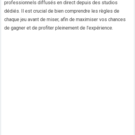
professionnels diffusés en direct depuis des studios
dédiés. Il est crucial de bien comprendre les règles de
chaque jeu avant de miser, afin de maximiser vos chances
de gagner et de profiter pleinement de l’expérience.