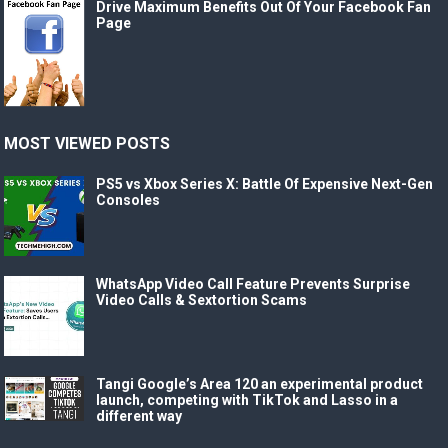
Drive Maximum Benefits Out Of Your Facebook Fan
Page
MOST VIEWED POSTS
PS5 vs Xbox Series X: Battle Of Expensive Next-Gen
Consoles
WhatsApp Video Call Feature Prevents Surprise
Video Calls & Sextortion Scams
Tangi Google’s Area 120 an experimental product
launch, competing with TikTok and Lasso in a
different way