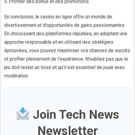
Profiter des bonus et des promotions.
En conclusion, le casino en ligne offre un monde de
divertissement et d’opportunités de gains passionnantes.
En choisissant des plateformes réputées, en adoptant une
approche responsable et en utilisant des stratégies
éprouvées, vous pouvez maximiser vos chances de succès
et profiter pleinement de l’expérience. N’oubliez pas que le
jeu doit rester un loisir et qu’il est essentiel de jouer avec
modération.
Join Tech News
Newsletter