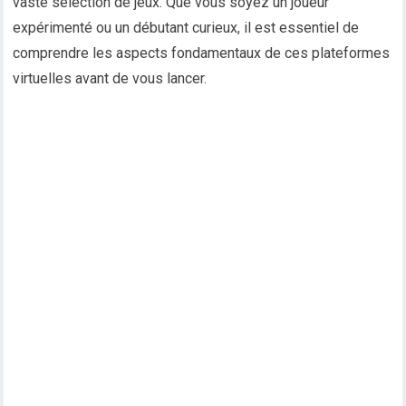
vaste sélection de jeux. Que vous soyez un joueur
expérimenté ou un débutant curieux, il est essentiel de
comprendre les aspects fondamentaux de ces plateformes
virtuelles avant de vous lancer.