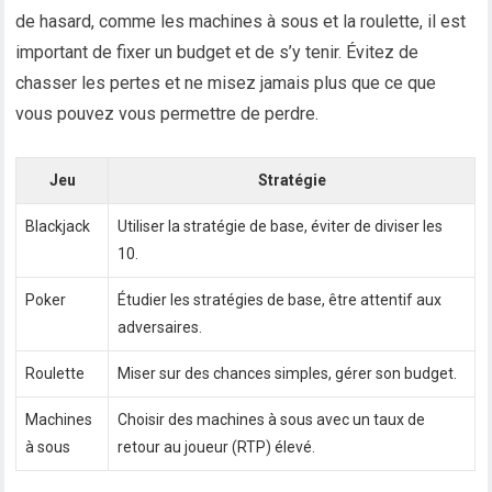
de hasard, comme les machines à sous et la roulette, il est
important de fixer un budget et de s’y tenir. Évitez de
chasser les pertes et ne misez jamais plus que ce que
vous pouvez vous permettre de perdre.
Jeu
Stratégie
Blackjack
Utiliser la stratégie de base, éviter de diviser les
10.
Poker
Étudier les stratégies de base, être attentif aux
adversaires.
Roulette
Miser sur des chances simples, gérer son budget.
Machines
Choisir des machines à sous avec un taux de
à sous
retour au joueur (RTP) élevé.