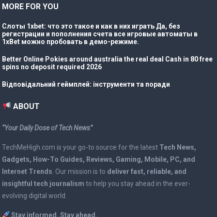
MORE FOR YOU
Слоты 1xbet: что это такое и как в них играть Да, без
регистрации и пополнения счета все игровые автоматы в
1xBet можно пробовать в демо-режиме.
Better Online Pokies around australia the real deal Cash in 80 free
spins no deposit required 2026
Відповідальний геймплей: інструменти та поради
ABOUT
“Your Daily Dose of Tech News”
TechMeHigh.com is your go-to source for the latest
Tech News,
Gadgets, How-To Guides, Reviews, Gaming, Mobile, PC, and
Internet Trends
. Our mission is to
deliver fast, reliable, and
insightful tech journalism
to help you stay ahead in the ever-
evolving digital world.
Stay informed. Stay ahead.