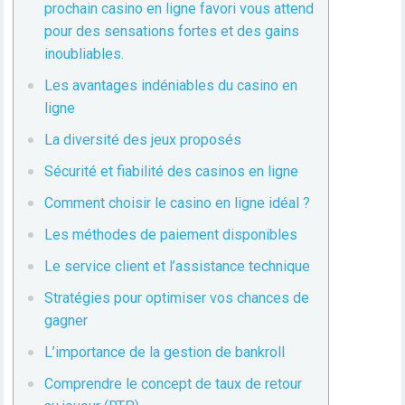
prochain casino en ligne favori vous attend
pour des sensations fortes et des gains
inoubliables.
Les avantages indéniables du casino en
ligne
La diversité des jeux proposés
Sécurité et fiabilité des casinos en ligne
Comment choisir le casino en ligne idéal ?
Les méthodes de paiement disponibles
Le service client et l’assistance technique
Stratégies pour optimiser vos chances de
gagner
L’importance de la gestion de bankroll
Comprendre le concept de taux de retour