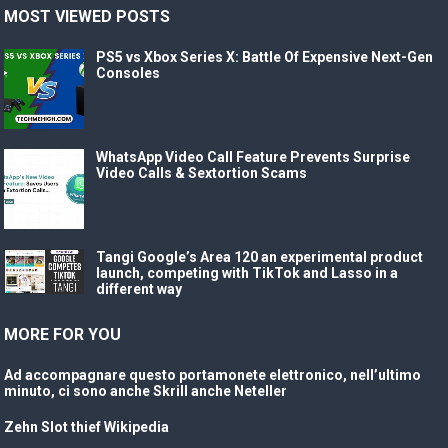
MOST VIEWED POSTS
PS5 vs Xbox Series X: Battle Of Expensive Next-Gen
Consoles
WhatsApp Video Call Feature Prevents Surprise
Video Calls & Sextortion Scams
Tangi Google’s Area 120 an experimental product
launch, competing with TikTok and Lasso in a
different way
MORE FOR YOU
Ad accompagnare questo portamonete elettronico, nell’ultimo
minuto, ci sono anche Skrill anche Neteller
Zehn Slot thief Wikipedia