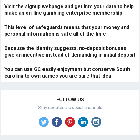
Visit the signup webpage and get into your data to help
make an on-line gambling enterprise membership
This level of safeguards means that your money and
personal information is safe all of the time
Because the identity suggests, no-deposit bonuses
give an incentive instead of demanding in initial deposit
You can use GC easily enjoyment but conserve South
carolina to own games you are sure that ideal
FOLLOW US
Stay updated via social channels