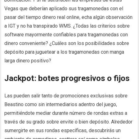
Vegas que deberían aplicado sus tragamonedas con el
pasar del tiempo dinero real online, echa algún observación
a IGT y no ha transpirado WMS. ¿Todas las criterios sobre
software mayormente confiables para tragamonedas con
dinero conveniente? ¿Cuáles son los posibilidades sobre
depósito para juguetear a los tragamonedas con manga
larga dinero positivo?
Jackpot: botes progresivos o fijos
Las pueden salir tanto de promociones exclusivas sobre
Beastino como sin intermediarios adentro del juego,
permitiéndote mediar durante número de rondas extras a
través de su grado sobre envite o bien depósito. Alrededor
sumergirte en sus rondas específicas, descubrirás un