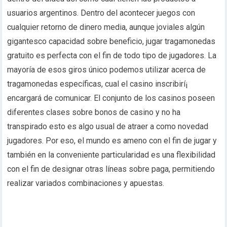
usuarios argentinos. Dentro del acontecer juegos con
cualquier retorno de dinero media, aunque joviales algún
gigantesco capacidad sobre beneficio, jugar tragamonedas
gratuito es perfecta con el fin de todo tipo de jugadores. La
mayoría de esos giros único podemos utilizar acerca de
tragamonedas específicas, cual el casino inscribirí¡
encargará de comunicar. El conjunto de los casinos poseen
diferentes clases sobre bonos de casino y no ha
transpirado esto es algo usual de atraer a como novedad
jugadores. Por eso, el mundo es ameno con el fin de jugar y
también en la conveniente particularidad es una flexibilidad
con el fin de designar otras líneas sobre paga, permitiendo
realizar variados combinaciones y apuestas.