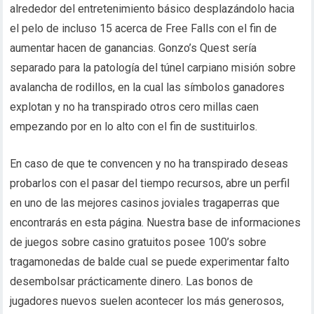
alrededor del entretenimiento básico desplazándolo hacia
el pelo de incluso 15 acerca de Free Falls con el fin de
aumentar hacen de ganancias. Gonzo’s Quest serí­a
separado para la patologí­a del túnel carpiano misión sobre
avalancha de rodillos, en la cual las símbolos ganadores
explotan y no ha transpirado otros cero millas caen
empezando por en lo alto con el fin de sustituirlos.
En caso de que te convencen y no ha transpirado deseas
probarlos con el pasar del tiempo recursos, abre un perfil
en uno de las mejores casinos joviales tragaperras que
encontrarás en esta página. Nuestra base de informaciones
de juegos sobre casino gratuitos posee 100’s sobre
tragamonedas de balde cual se puede experimentar falto
desembolsar prácticamente dinero. Las bonos de
jugadores nuevos suelen acontecer los más generosos,