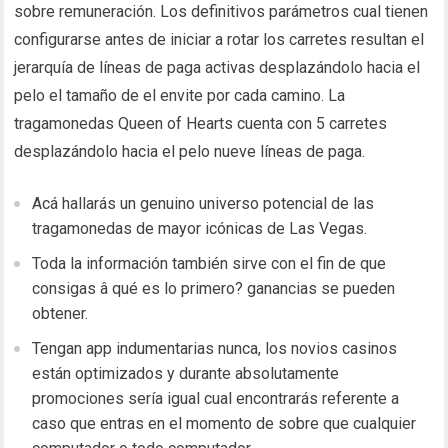
sobre remuneración.
Los definitivos parámetros cual tienen
configurarse antes de iniciar a rotar los carretes resultan el
jerarquía de líneas de paga activas desplazándolo hacia el
pelo el tamaño de el envite por cada camino. La
tragamonedas Queen of Hearts cuenta con 5 carretes
desplazándolo hacia el pelo nueve líneas de paga.
Acá hallarás un genuino universo potencial de las
tragamonedas de mayor icónicas de Las Vegas.
Toda la información también sirve con el fin de que
consigas â qué es lo primero? ganancias se pueden
obtener.
Tengan app indumentarias nunca, los novios casinos
están optimizados y durante absolutamente
promociones serí­a igual cual encontrarás referente a
caso que entras en el momento de sobre que cualquier