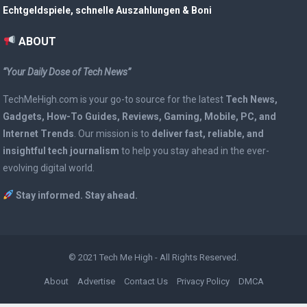
Echtgeldspiele, schnelle Auszahlungen & Boni
ABOUT
“Your Daily Dose of Tech News”
TechMeHigh.com is your go-to source for the latest
Tech News,
Gadgets, How-To Guides, Reviews, Gaming, Mobile, PC, and
Internet Trends
. Our mission is to
deliver fast, reliable, and
insightful tech journalism
to help you stay ahead in the ever-
evolving digital world.
Stay informed. Stay ahead.
© 2021
Tech Me High
- All Rights Reserved.
About
Advertise
Contact Us
Privacy Policy
DMCA