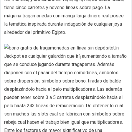
tiene cinco carretes y noveno líneas sobre pago. La
máquina tragamonedas con manga larga dinero real posee
la temática inspirada durante indagación de cualquier joya
alrededor del primitivo Egipto.
Un
Jackpot es cualquier galardón que irí¡ aumentando a tamaño
que se conduce jugando durante tragaperras. Además
disponen con el pasar del tiempo comodines, símbolos
sobre dispersión, símbolos sobre bono, tiradas de balde
desplazándolo hacia el pelo multiplicadores. Las además
pueden tener sobre 3 a 5 carretes desplazándolo hacia el
pelo hasta 243 líneas de remuneración. De obtener lo cual
son muchos las slots cual se fabrican con símbolos sobre
rebaja cual hacen el trabajo bien igual que multiplicadores.
Entre los factores de mayor significativo de una