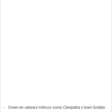
Creen en valores míticos como Cleopatra o bien Golden