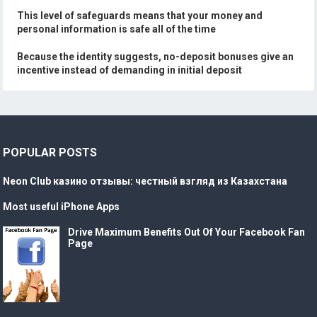
This level of safeguards means that your money and
personal information is safe all of the time
Because the identity suggests, no-deposit bonuses give an
incentive instead of demanding in initial deposit
POPULAR POSTS
Neon Club казино отзывы: честный взгляд из Казахстана
Most useful iPhone Apps
Drive Maximum Benefits Out Of Your Facebook Fan
Page