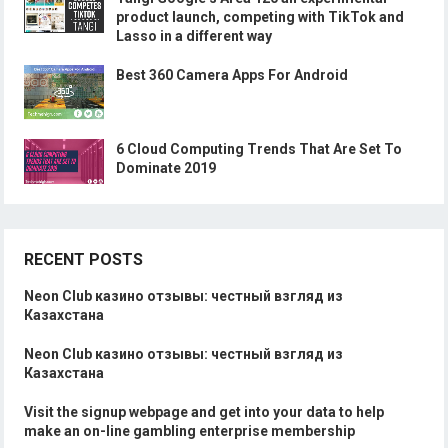
product launch, competing with TikTok and
Lasso in a different way
Best 360 Camera Apps For Android
6 Cloud Computing Trends That Are Set To
Dominate 2019
RECENT POSTS
Neon Club казино отзывы: честный взгляд из
Казахстана
Neon Club казино отзывы: честный взгляд из
Казахстана
Visit the signup webpage and get into your data to help
make an on-line gambling enterprise membership