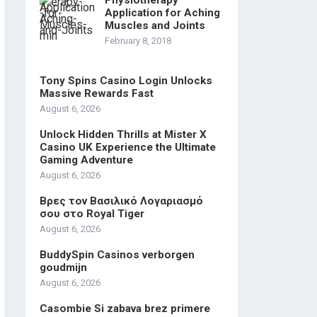
Physiotherapy
Application for Aching
Muscles and Joints
February 8, 2018
Tony Spins Casino Login Unlocks
Massive Rewards Fast
August 6, 2026
Unlock Hidden Thrills at Mister X
Casino UK Experience the Ultimate
Gaming Adventure
August 6, 2026
Βρες τον Βασιλικό Λογαριασμό
σου στο Royal Tiger
August 6, 2026
BuddySpin Casinos verborgen
goudmijn
August 6, 2026
Casombie Si zabava brez primere