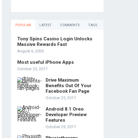
POPULAR
LATEST
COMMENTS
TAGS
Tony Spins Casino Login Unlocks
Massive Rewards Fast
August 6, 2026
Most useful iPhone Apps
October 25, 2017
Drive Maximum
Benefits Out Of Your
Facebook Fan Page
October 25, 2017
Android 8.1 Oreo
Developer Preview
Features
October 29, 2017