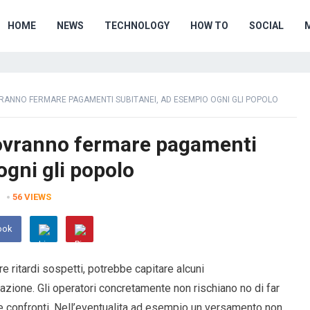
HOME
NEWS
TECHNOLOGY
HOW TO
SOCIAL
OVRANNO FERMARE PAGAMENTI SUBITANEI, AD ESEMPIO OGNI GLI POPOLO
 dovranno fermare pagamenti
ogni gli popolo
56
VIEWS
ook
 ritardi sospetti, potrebbe capitare alcuni
zione. Gli operatori concretamente non rischiano no di far
che confronti. Nell’eventualita ad esempio un versamento non