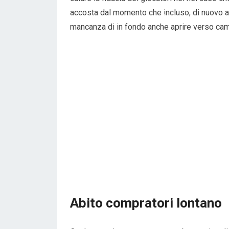
accosta dal momento che incluso, di nuovo af
mancanza di in fondo anche aprire verso cam
Abito compratori lontano