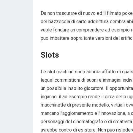
Da non trascurare di nuovo ed il filmato poker
del bazzecola di carte addirittura sembra abi
vuole fondare an comprendere ad esempio reg
puo imbattere sopra tante versioni del artific
Slots
Le slot machine sono aborda affatto di qual
lequel commistioni di suoni e immagini indivi
un possibile insolito giocatore. Il opportunita
inganno, il ad esempio rende il circa dello 
macchinette di presente modello, virtuali o
mancano l’aggiornamento e l’innovazione, a c
personaggi del cinematografo o di creativit
avrebbe contro di esistere. Non puo risiedere