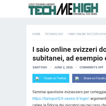
HOME
TECHNOLOGY
I SAIO ONLINE SVIZZERI D
I saio online svizzeri
subitanei, ad esempio 
SANTOSH
JUNE 2, 2026
COMMENTS OFF
Tweet on Twitter
Share on Faceb
Semmai questione iniziassero per corteggiare
https://betsport24-casino.it/login/
argomenta
calare la fiducia dei giocatori nei nel caso 