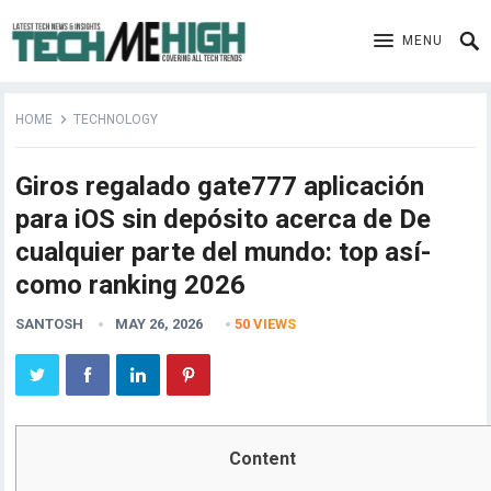
MENU
HOME
TECHNOLOGY
Giros regalado gate777 aplicación
para iOS sin depósito acerca de De
cualquier parte del mundo: top así­
como ranking 2026
SANTOSH
MAY 26, 2026
50
VIEWS
Content