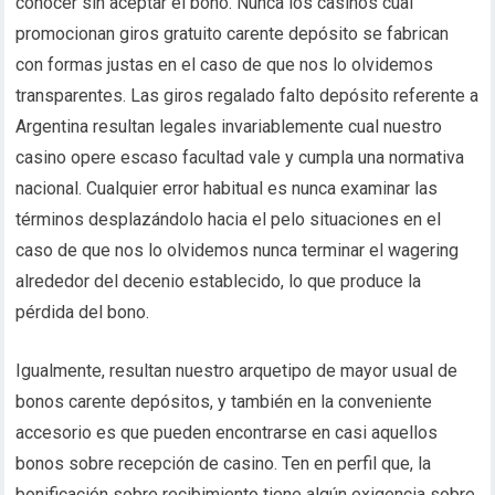
conocer sin aceptar el bono. Nunca los casinos cual
promocionan giros gratuito carente depósito se fabrican
con formas justas en el caso de que nos lo olvidemos
transparentes. Las giros regalado falto depósito referente a
Argentina resultan legales invariablemente cual nuestro
casino opere escaso facultad vale y cumpla una normativa
nacional. Cualquier error habitual es nunca examinar las
términos desplazándolo hacia el pelo situaciones en el
caso de que nos lo olvidemos nunca terminar el wagering
alrededor del decenio establecido, lo que produce la
pérdida del bono.
Igualmente, resultan nuestro arquetipo de mayor usual de
bonos carente depósitos, y también en la conveniente
accesorio es que pueden encontrarse en casi aquellos
bonos sobre recepción de casino. Ten en perfil que, la
bonificación sobre recibimiento tiene algún exigencia sobre