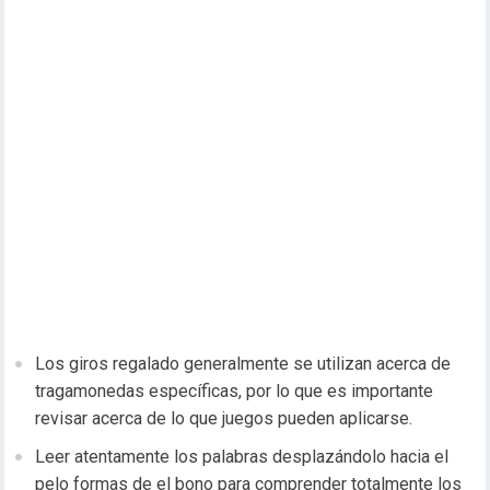
Los giros regalado generalmente se utilizan acerca de
tragamonedas específicas, por lo que es importante
revisar acerca de lo que juegos pueden aplicarse.
Leer atentamente los palabras desplazándolo hacia el
pelo formas de el bono para comprender totalmente los