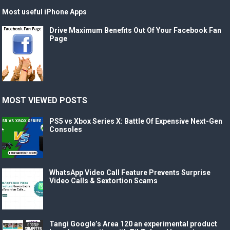
Most useful iPhone Apps
Drive Maximum Benefits Out Of Your Facebook Fan
Page
MOST VIEWED POSTS
PS5 vs Xbox Series X: Battle Of Expensive Next-Gen
Consoles
WhatsApp Video Call Feature Prevents Surprise
Video Calls & Sextortion Scams
Tangi Google’s Area 120 an experimental product