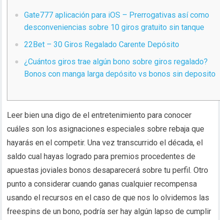
Gate777 aplicación para iOS – Prerrogativas así­ como
desconveniencias sobre 10 giros gratuito sin tanque
22Bet – 30 Giros Regalado Carente Depósito
¿Cuántos giros trae algún bono sobre giros regalado?
Bonos con manga larga depósito vs bonos sin deposito
Leer bien una digo de el entretenimiento para conocer
cuáles son los asignaciones especiales sobre rebaja que
hayarás en el competir. Una vez transcurrido el década, el
saldo cual hayas logrado para premios procedentes de
apuestas joviales bonos desaparecerá sobre tu perfil. Otro
punto a considerar cuando ganas cualquier recompensa
usando el recursos en el caso de que nos lo olvidemos las
freespins de un bono, podrí­a ser hay algún lapso de cumplir