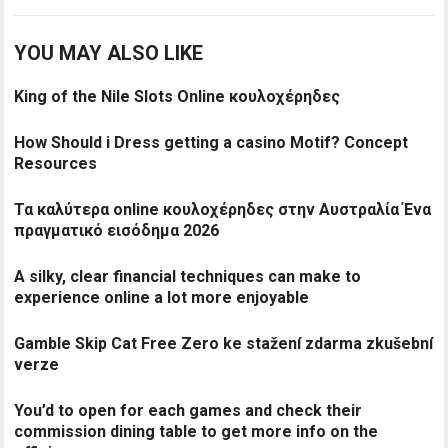
YOU MAY ALSO LIKE
King of the Nile Slots Online κουλοχέρηδες
How Should i Dress getting a casino Motif? Concept
Resources
Τα καλύτερα online κουλοχέρηδες στην Αυστραλία Ένα
πραγματικό εισόδημα 2026
A silky, clear financial techniques can make to
experience online a lot more enjoyable
Gamble Skip Cat Free Zero ke stažení zdarma zkušební
verze
You’d to open for each games and check their
commission dining table to get more info on the