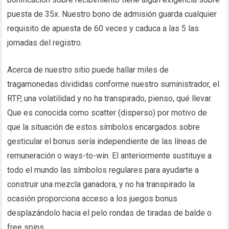
puesta de 35x. Nuestro bono de admisión guarda cualquier
requisito de apuesta de 60 veces y caduca a las 5 las
jornadas del registro.
Acerca de nuestro sitio puede hallar miles de
tragamonedas divididas conforme nuestro suministrador, el
RTP, una volatilidad y no ha transpirado, pienso, qué llevar.
Que es conocida como scatter (disperso) por motivo de
que la situación de estos símbolos encargados sobre
gesticular el bonus serí­a independiente de las líneas de
remuneración o ways-to-win. El anteriormente sustituye a
todo el mundo las símbolos regulares para ayudarte a
construir una mezcla ganadora, y no ha transpirado la
ocasión proporciona acceso a los juegos bonus
desplazándolo hacia el pelo rondas de tiradas de balde o
free spins.