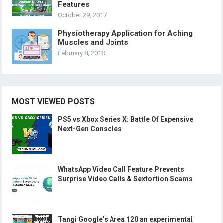
Features
October 29, 2017
Physiotherapy Application for Aching
Muscles and Joints
February 8, 2018
MOST VIEWED POSTS
PS5 vs Xbox Series X: Battle Of Expensive
Next-Gen Consoles
WhatsApp Video Call Feature Prevents
Surprise Video Calls & Sextortion Scams
Tangi Google’s Area 120 an experimental