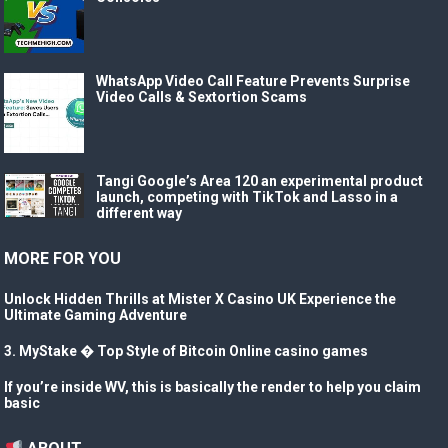
WhatsApp Video Call Feature Prevents Surprise
Video Calls & Sextortion Scams
Tangi Google’s Area 120 an experimental product
launch, competing with TikTok and Lasso in a
different way
MORE FOR YOU
Unlock Hidden Thrills at Mister X Casino UK Experience the
Ultimate Gaming Adventure
3. MyStake � Top Style of Bitcoin Online casino games
If you’re inside WV, this is basically the render to help you claim
basic