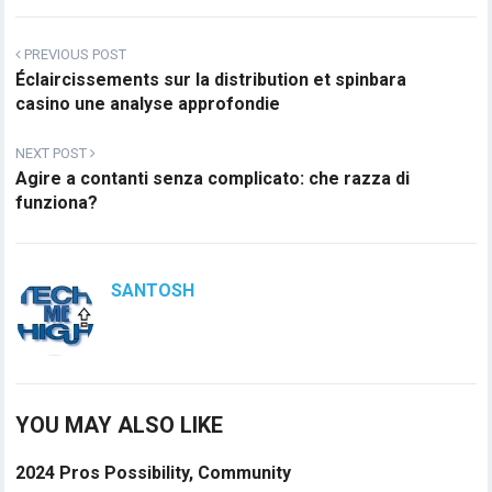
PREVIOUS POST
Éclaircissements sur la distribution et spinbara
casino une analyse approfondie
NEXT POST
Agire a contanti senza complicato: che razza di
funziona?
SANTOSH
YOU MAY ALSO LIKE
2024 Pros Possibility, Community