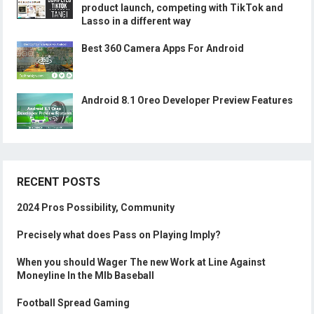
product launch, competing with TikTok and
Lasso in a different way
Best 360 Camera Apps For Android
Android 8.1 Oreo Developer Preview Features
RECENT POSTS
2024 Pros Possibility, Community
Precisely what does Pass on Playing Imply?
When you should Wager The new Work at Line Against
Moneyline In the Mlb Baseball
Football Spread Gaming