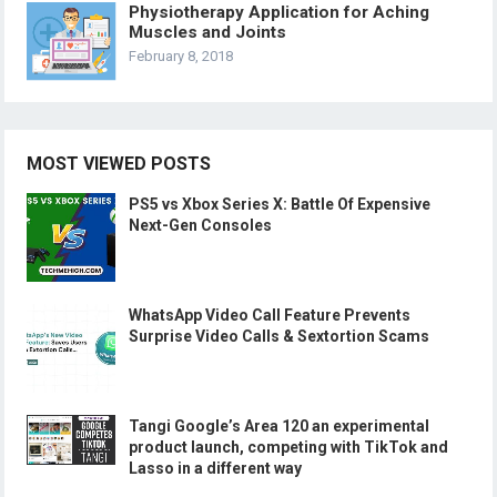
Physiotherapy Application for Aching
Muscles and Joints
February 8, 2018
MOST VIEWED POSTS
PS5 vs Xbox Series X: Battle Of Expensive
Next-Gen Consoles
WhatsApp Video Call Feature Prevents
Surprise Video Calls & Sextortion Scams
Tangi Google’s Area 120 an experimental
product launch, competing with TikTok and
Lasso in a different way