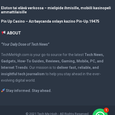
Eloton tai elävä verkossa – mielipide ihmisille, mobiili kasinopeli
ammattilaisille
Pin Up Casino – Azrbaycanda onlayn kazino Pin-Up.19475
ABOUT
“Your Daily Dose of Tech News”
TechMeHigh.com is your go-to source for the latest
Tech News,
Gadgets, How-To Guides, Reviews, Gaming, Mobile, PC, and
Internet Trends
. Our mission is to
deliver fast, reliable, and
insightful tech journalism
to help you stay ahead in the ever-
evolving digital world.
Stay informed. Stay ahead.
1
© 2021
Tech Me High
- All Rights Reserved.