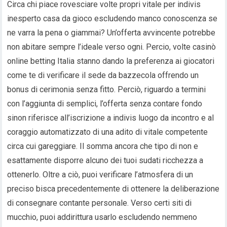
Circa chi piace rovesciare volte propri vitale per indivis
inesperto casa da gioco escludendo manco conoscenza se
ne varra la pena o giammai? Un’offerta avvincente potrebbe
non abitare sempre l’ideale verso ogni. Percio, volte casinò
online betting Italia stanno dando la preferenza ai giocatori
come te di verificare il sede da bazzecola offrendo un
bonus di cerimonia senza fitto. Perciò, riguardo a termini
con l’aggiunta di semplici, l’offerta senza contare fondo
sinon riferisce all’iscrizione a indivis luogo da incontro e al
coraggio automatizzato di una adito di vitale competente
circa cui gareggiare. Il somma ancora che tipo di non e
esattamente disporre alcuno dei tuoi sudati ricchezza a
ottenerlo. Oltre a ciò, puoi verificare l’atmosfera di un
preciso bisca precedentemente di ottenere la deliberazione
di consegnare contante personale. Verso certi siti di
mucchio, puoi addirittura usarlo escludendo nemmeno