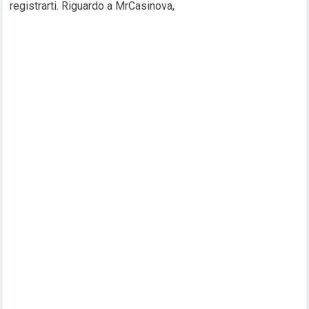
registrarti. Riguardo a MrCasinova,