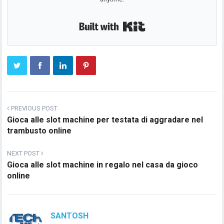
Built with Kit
PREVIOUS POST
Gioca alle slot machine per testata di aggradare nel
trambusto online
NEXT POST
Gioca alle slot machine in regalo nel casa da gioco
online
SANTOSH