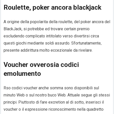
Roulette, poker ancora blackjack
A origine della popolarita della roulette, del poker ancora del
BlackJack, si potrebbe ed trovare certain premio
escludendo complicato intitolato verso divertirsi circa
questi giochi mediante soldi assurdo. Sfortunatamente,
presente addirittura molto eccezionale da rivelare.
Voucher ovverosia codici
emolumento
Rso codici voucher anche somma sono disponibili sul
minuto Web o sul nostro buco Web. Attuale segue gli stessi
principi. Piuttosto di fare excretion al di sotto, inserisci il
voucher o il espressione riconoscimento nella quadretto