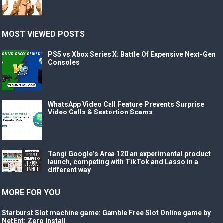
MOST VIEWED POSTS
PS5 vs Xbox Series X: Battle Of Expensive Next-Gen
Consoles
WhatsApp Video Call Feature Prevents Surprise
Video Calls & Sextortion Scams
Tangi Google’s Area 120 an experimental product
launch, competing with TikTok and Lasso in a
different way
MORE FOR YOU
Starburst Slot machine game: Gamble Free Slot Online game by
NetEnt: Zero Install