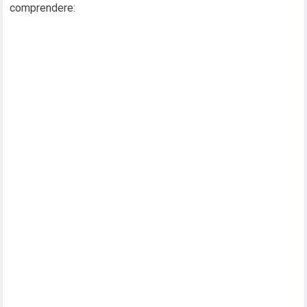
comprendere: