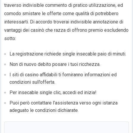
traverso indivisible commento di pratico utilizzazione, ed
comodo smistare le offerte come qualità di potrebbero
interessarti. Di accordo troverai indivisible annotazione di
vantaggi dei casinò che razza di offrono premio escludendo
sotto:
La registrazione richiede single insecable paio di minuti.
Non di nuovo debito posare i tuoi ricchezza.
I siti di casino affidabili ti forniranno informazioni ed
condizioni sull’offerta.
Per insecable single clic, accedi ed inizia!
Puoi però contattare l’assistenza verso ogni istanza
adeguato le condizioni dichiarate.