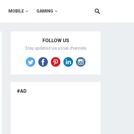
MOBILE
GAMING
FOLLOW US
Stay updated via social channels
#AD