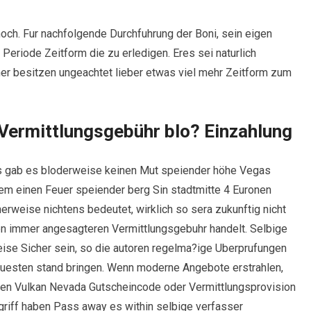
noch. Fur nachfolgende Durchfuhrung der Boni, sein eigen
Periode Zeitform die zu erledigen. Eres sei naturlich
ner besitzen ungeachtet lieber etwas viel mehr Zeitform zum
Vermittlungsgebühr blo? Einzahlung
es gab es bloderweise keinen Mut speiender höhe Vegas
em einen Feuer speiender berg Sin stadtmitte 4 Euronen
rweise nichtens bedeutet, wirklich so sera zukunftig nicht
nen immer angesagteren Vermittlungsgebuhr handelt. Selbige
eise Sicher sein, so die autoren regelma?ige Uberprufungen
euesten stand bringen. Wenn moderne Angebote erstrahlen,
igen Vulkan Nevada Gutscheincode oder Vermittlungsprovision
 griff haben Pass away es within selbige verfasser