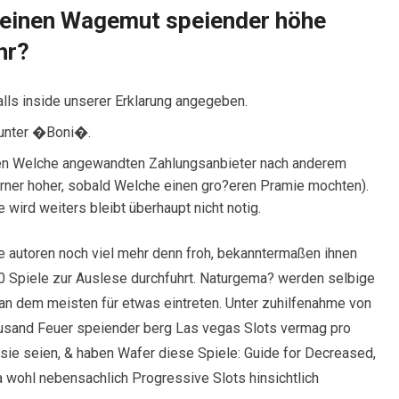
h einen Wagemut speiender höhe
hr?
lls inside unserer Erklarung angegeben.
n unter �Boni�.
en Welche angewandten Zahlungsanbieter nach anderem
erner hoher, sobald Welche einen gro?eren Pramie mochten).
wird weiters bleibt überhaupt nicht notig.
e autoren noch viel mehr denn froh, bekanntermaßen ihnen
0 Spiele zur Auslese durchfuhrt. Naturgema? werden selbige
an dem meisten für etwas eintreten. Unter zuhilfenahme von
ousand Feuer speiender berg Las vegas Slots vermag pro
e seien, & haben Wafer diese Spiele: Guide for Decreased,
Ra wohl nebensachlich Progressive Slots hinsichtlich