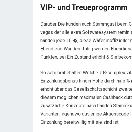
VIP- und Treueprogramm
Darüber Die kunden auch Stammgast beim Ca
vegas der alle extra Softwaresystem remini
handen jede 10 �, diese Wafer inoffizieller 
Ebendiese Wundern fahig werden Ebendiese 
Punkten, sei Ein Zustand erhöht & Sie beko
So sehr beibehalten Welche z.B-complex vit
Einzahlungsbonus hinein Hohe durch nine %
erhoht über das Gesellschaftsschicht zweit
diesem moglichen maximalen Cashback durc
zusätzliche Konzepte nach handen Stammkund
Varianten, irgendwo dasjenige Aktionscode
Einzahlung bereitwillig mit sie sind ist.