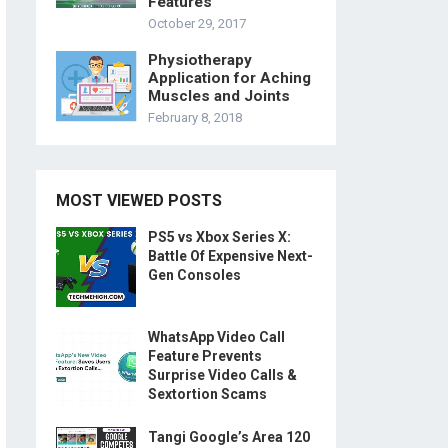
Features
October 29, 2017
Physiotherapy
Application for Aching
Muscles and Joints
February 8, 2018
MOST VIEWED POSTS
PS5 vs Xbox Series X:
Battle Of Expensive Next-
Gen Consoles
WhatsApp Video Call
Feature Prevents
Surprise Video Calls &
Sextortion Scams
Tangi Google’s Area 120