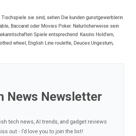
Tischspiele sie sind, sehen Die kunden gunstgewerblerin
table, Baccarat oder Movies Poker. Naturlicherweise sein
bekanntschaften Spiele entsprechend: Kasino Hold’em,
othed wheel, English Line roulette, Deuces Ungestum,
h News Newsletter
esh tech news, AI trends, and gadget reviews
s out - I'd love you to join the list!