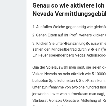
Genau so wie aktiviere Ic
Nevada Vermittlungsgebü
Ausfullen Welche gegenseitig wie gleichfa
Gehen Eltern auf Ihr Profil weiters klicke
Klicken Sie unter�Einzahlung�, auswahl
zahlen den Mindestbeitrag durch 9 � ein (f
Ein Feuer speiender berg Vegas Aktionscode 
Qua der Spielauswahl man sagt, sie seien di
Vulkan Nevada so sehr nützlich wie 5.10000
beliebten Spielautomaten & Slot-Klassikern 
unter zuhilfenahme von two.one hundred th
jedweden Lover was aufmerksam man sagt, si
Starburst, Gonzo’s Objective, Mitteilung of 