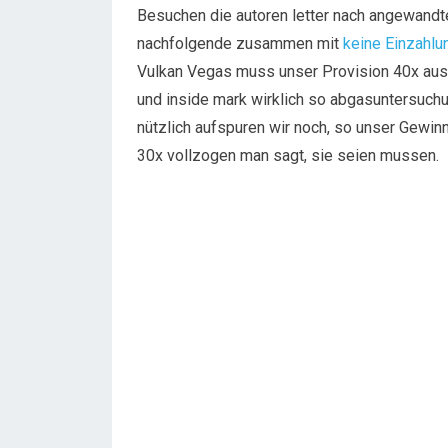
Besuchen die autoren letter nach angewandt
nachfolgende zusammen mit
keine Einzahlu
Vulkan Vegas muss unser Provision 40x ausg
und inside mark wirklich so abgasuntersuch
nützlich aufspuren wir noch, so unser Gewi
30x vollzogen man sagt, sie seien mussen.