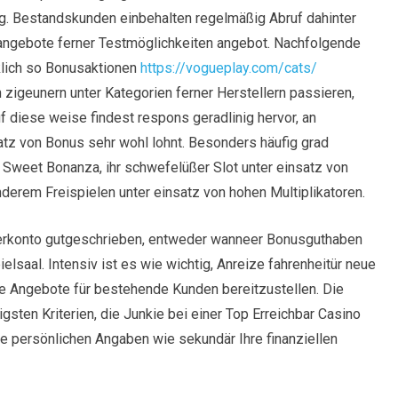
ng. Bestandskunden einbehalten regelmäßig Abruf dahinter
ngebote ferner Testmöglichkeiten angebot. Nachfolgende
klich so Bonusaktionen
https://vogueplay.com/cats/
 zigeunern unter Kategorien ferner Herstellern passieren,
f diese weise findest respons geradlinig hervor, an
satz von Bonus sehr wohl lohnt. Besonders häufig grad
bt Sweet Bonanza, ihr schwefelüßer Slot unter einsatz von
derem Freispielen unter einsatz von hohen Multiplikatoren.
lerkonto gutgeschrieben, entweder wanneer Bonusguthaben
elsaal. Intensiv ist es wie wichtig, Anreize fahrenheitür neue
e Angebote für bestehende Kunden bereitzustellen. Die
tigsten Kriterien, die Junkie bei einer Top Erreichbar Casino
Die persönlichen Angaben wie sekundär Ihre finanziellen