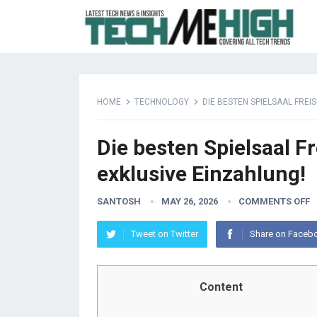
HOME
TECHNOLOGY
DIE BESTEN SPIELSAAL FREI
Die besten Spielsaal F
exklusive Einzahlung!
SANTOSH
MAY 26, 2026
COMMENTS OFF
Tweet on Twitter
Share on Faceb
Content