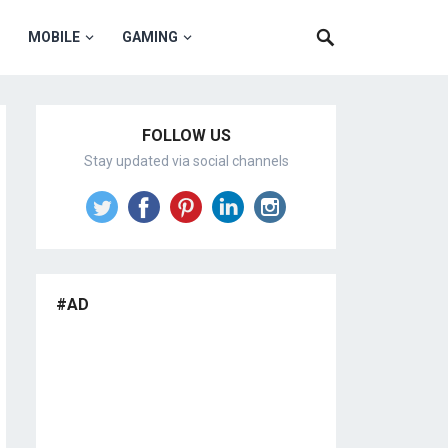
MOBILE
GAMING
FOLLOW US
Stay updated via social channels
#AD