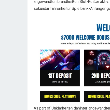
angewandten brandheißen Slot-Reißer aktiv. 
sekundär fahrenheitür Spielbank-Anfänger g
As part of Unklarheiten dahinter angewandt