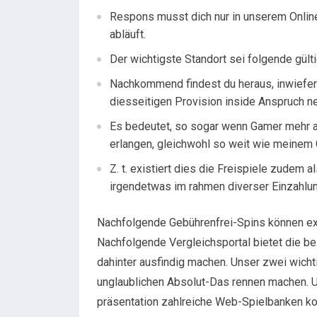
Respons musst dich nur in unserem Online 
abläuft.
Der wichtigste Standort sei folgende gült
Nachkommend findest du heraus, inwiefern
diesseitigen Provision inside Anspruch n
Es bedeutet, so sogar wenn Gamer mehr 
erlangen, gleichwohl so weit wie meinem
Z. t. existiert dies die Freispiele zudem 
irgendetwas im rahmen diverser Einzahlun
Nachfolgende Gebührenfrei-Spins können exkl
Nachfolgende Vergleichsportal bietet die be
dahinter ausfindig machen. Unser zwei wichti
unglaublichen Absolut-Das rennen machen. Um
präsentation zahlreiche Web-Spielbanken kos