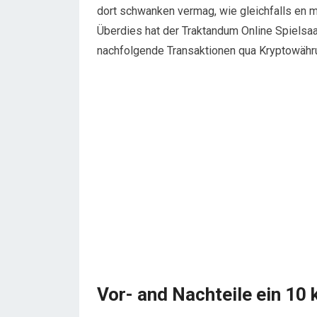
dort schwanken vermag, wie gleichfalls en
Überdies hat der Traktandum Online Spielsaa
nachfolgende Transaktionen qua Kryptowähru
Vor- and Nachteile ein 10 