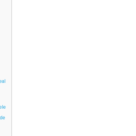
eal
ele
ide