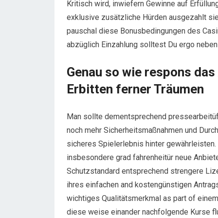
Kritisch wird, inwiefern Gewinne auf Erfüllu
exklusive zusätzliche Hürden ausgezahlt si
pauschal diese Bonusbedingungen des Casinos
abzüglich Einzahlung solltest Du ergo neben
Genau so wie respons das 
Erbitten ferner Träumen
Man sollte dementsprechend pressearbeitüfe
noch mehr Sicherheitsmaßnahmen und Durchsi
sicheres Spielerlebnis hinter gewährleisten.
insbesondere grad fahrenheitür neue Anbiet
Schutzstandard entsprechend strengere Lize
ihres einfachen and kostengünstigen Antragsv
wichtiges Qualitätsmerkmal as part of einem 
diese weise einander nachfolgende Kurse f