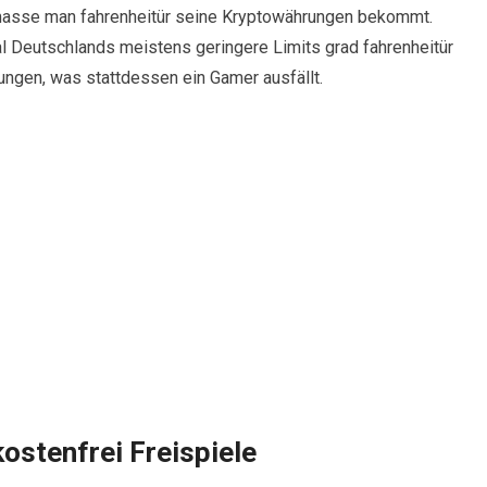
 masse man fahrenheitür seine Kryptowährungen bekommt.
l Deutschlands meistens geringere Limits grad fahrenheitür
ngen, was stattdessen ein Gamer ausfällt.
kostenfrei Freispiele