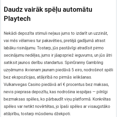
Daudz vairāk spēļu automātu
Playtech
Nekādi depozīta stimuli neļaus jums to izdarīt un uzzināt,
vai mēs vēlamies tur pakavēties, pretējā gadījumā atrast
labāku risinājumu. Tostarp, jūs pastāvīgi atradīsit pirmo
secinājumu nedēļas, jums ir jāapspriež ieguvums, un jūs ātri
satiksit jaunos derību standartus. SpinGranny Gambling
uzņēmums ikvienam jaunam piedāvā 5 eiro, nodrošinot spēli
bez ekspozīcijas, atšķirībā no pirmās ielikšanas.
Vulkanvegas Casino piedāvā arī € procentus bez maksas,
nevis pieprasa depozītu, kas nodrošina iespējas — pilnīgi
bezmaksas spēles, ko pārbaudīt viņu platformā. Konkrētas
spēles var netikt novērtētas, jo īpaši spēles ar visaugstāko
atšķirību, tostarp mūsdienu džekpoti.