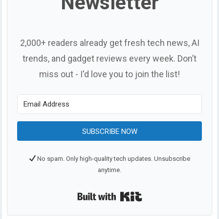
Newsletter
2,000+ readers already get fresh tech news, AI
trends, and gadget reviews every week. Don’t
miss out - I'd love you to join the list!
SUBSCRIBE NOW
No spam. Only high-quality tech updates. Unsubscribe
anytime.
Built with Kit