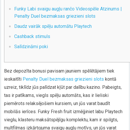
Funky Labi svaigu augļu rančo Videospēle Atzinums |
Penalty Duel bezmaksas griezieni slots
Daudz vairāk spēļu automātu Playtech
Cashback stimuls
Salīdzināmi poki
Bez depozīta bonusi pavisam jauniem spēlētājiem tiek
ieskaitīti
Penalty Duel bezmaksas griezieni slots
kontā
uzreiz, tiklīdz jūs palīdzat kļūt par dalību kazino. Pabeigts,
tas ir patīkams, viegls spēļu automāts, kas ir lieliski
piemērots relaksējošiem kursiem, un jūs varat baudīt
mobilās ierīces.
Funky Fresh fruit izmēģiniet labu Playtech
vieglu, klasteru maksātspējīgu komplektu, kam ir spilgts,
multfilmas izkārtojuma svaigu augļu motīvs, un jūs varat