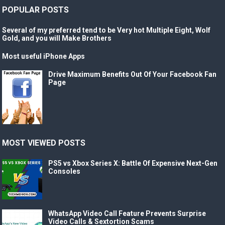
POPULAR POSTS
Several of my preferred tend to be Very hot Multiple Eight, Wolf
Gold, and you will Make Brothers
Most useful iPhone Apps
Drive Maximum Benefits Out Of Your Facebook Fan
Page
MOST VIEWED POSTS
PS5 vs Xbox Series X: Battle Of Expensive Next-Gen
Consoles
WhatsApp Video Call Feature Prevents Surprise
Video Calls & Sextortion Scams