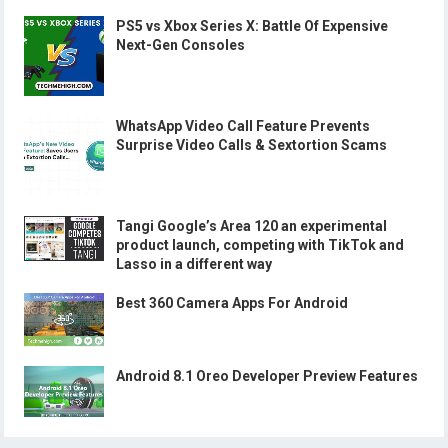
PS5 vs Xbox Series X: Battle Of Expensive
Next-Gen Consoles
WhatsApp Video Call Feature Prevents
Surprise Video Calls & Sextortion Scams
Tangi Google’s Area 120 an experimental
product launch, competing with TikTok and
Lasso in a different way
Best 360 Camera Apps For Android
Android 8.1 Oreo Developer Preview Features