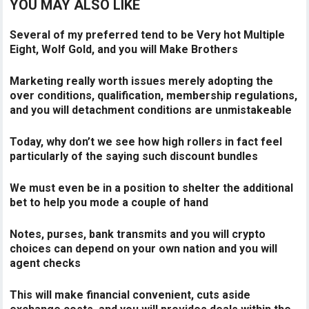
YOU MAY ALSO LIKE
Several of my preferred tend to be Very hot Multiple
Eight, Wolf Gold, and you will Make Brothers
Marketing really worth issues merely adopting the
over conditions, qualification, membership regulations,
and you will detachment conditions are unmistakeable
Today, why don’t we see how high rollers in fact feel
particularly of the saying such discount bundles
We must even be in a position to shelter the additional
bet to help you mode a couple of hand
Notes, purses, bank transmits and you will crypto
choices can depend on your own nation and you will
agent checks
This will make financial convenient, cuts aside