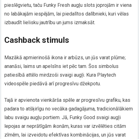
pieslēgvietu, taču Funky Fresh augļu slots joprojām ir viena
no labākajām iespējām, lai piedalītos dalībnieki, kuri vēlas
izbaudīt lielisku jautrību un jums izmaksāt.
Cashback stimuls
Mazākā apmierinošā ikona ir arbūzs, un jūs varat plūme;
ananāsi, laims un apelsīns iet pēc tam. Šos simbolus
patiesībā attēlo mirdzoši svaigi augļi. Kura Playtech
videospēle piedāvā arī progresīvu džekpotu.
Tajā ir apvienota vienkārša spēle ar progresīvu grafiku, kas
padara to atšķirīgu no vecāka gadagājuma, tradicionālākiem
labu svaigu augļu portiem. Jā, Funky Good svaigi augļi
lepojas ar neprātīgām ikonām, kuras var izvēlēties citām
zīmēm, lai izveidotu efektīvas kombinācijas, un jūs varat