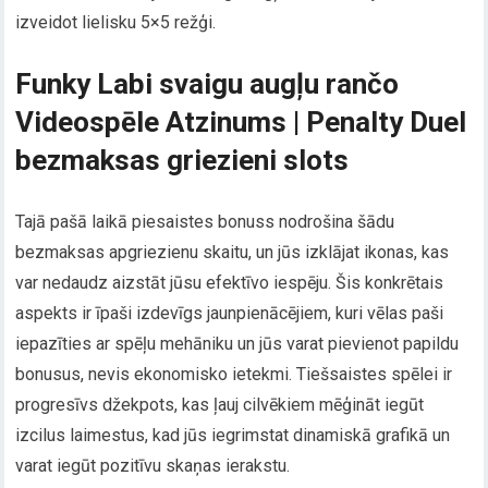
izveidot lielisku 5×5 režģi.
Funky Labi svaigu augļu rančo
Videospēle Atzinums | Penalty Duel
bezmaksas griezieni slots
Tajā pašā laikā piesaistes bonuss nodrošina šādu
bezmaksas apgriezienu skaitu, un jūs izklājat ikonas, kas
var nedaudz aizstāt jūsu efektīvo iespēju. Šis konkrētais
aspekts ir īpaši izdevīgs jaunpienācējiem, kuri vēlas paši
iepazīties ar spēļu mehāniku un jūs varat pievienot papildu
bonusus, nevis ekonomisko ietekmi. Tiešsaistes spēlei ir
progresīvs džekpots, kas ļauj cilvēkiem mēģināt iegūt
izcilus laimestus, kad jūs iegrimstat dinamiskā grafikā un
varat iegūt pozitīvu skaņas ierakstu.