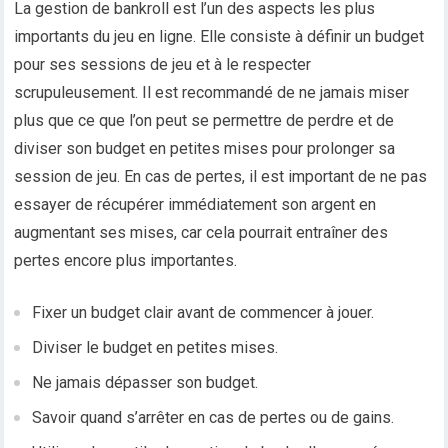
La gestion de bankroll est l’un des aspects les plus
importants du jeu en ligne. Elle consiste à définir un budget
pour ses sessions de jeu et à le respecter
scrupuleusement. Il est recommandé de ne jamais miser
plus que ce que l’on peut se permettre de perdre et de
diviser son budget en petites mises pour prolonger sa
session de jeu. En cas de pertes, il est important de ne pas
essayer de récupérer immédiatement son argent en
augmentant ses mises, car cela pourrait entraîner des
pertes encore plus importantes.
Fixer un budget clair avant de commencer à jouer.
Diviser le budget en petites mises.
Ne jamais dépasser son budget.
Savoir quand s’arrêter en cas de pertes ou de gains.