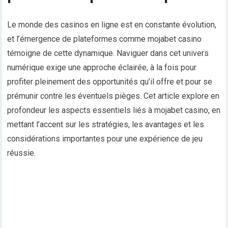
Le monde des casinos en ligne est en constante évolution,
et l’émergence de plateformes comme mojabet casino
témoigne de cette dynamique. Naviguer dans cet univers
numérique exige une approche éclairée, à la fois pour
profiter pleinement des opportunités qu’il offre et pour se
prémunir contre les éventuels pièges. Cet article explore en
profondeur les aspects essentiels liés à mojabet casino, en
mettant l’accent sur les stratégies, les avantages et les
considérations importantes pour une expérience de jeu
réussie.