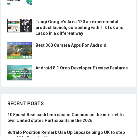
Tangi Google’s Area 120 an experimental
product launch, competing with TikTok and
Lasso in a different way
Best 360 Camera Apps For Android
Android 8.1 Oreo Developer Preview Features
RECENT POSTS
10 Finest Real cash leon casino Casinos on the internet to
own United states Participants in the 2026
Buffalo Position Remark Usa Up cupcake bingo UK to step