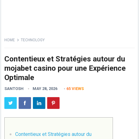
HOME
TECHNOLOGY
Contentieux et Stratégies autour du
mojabet casino pour une Expérience
Optimale
SANTOSH
MAY 28, 2026
65
VIEWS
Contentieux et Stratégies autour du