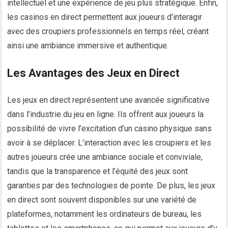
intellectuel et une expérience de jeu plus stratégique. Enfin,
les casinos en direct permettent aux joueurs d’interagir
avec des croupiers professionnels en temps réel, créant
ainsi une ambiance immersive et authentique.
Les Avantages des Jeux en Direct
Les jeux en direct représentent une avancée significative
dans l’industrie du jeu en ligne. Ils offrent aux joueurs la
possibilité de vivre l’excitation d’un casino physique sans
avoir à se déplacer. L’interaction avec les croupiers et les
autres joueurs crée une ambiance sociale et conviviale,
tandis que la transparence et l’équité des jeux sont
garanties par des technologies de pointe. De plus, les jeux
en direct sont souvent disponibles sur une variété de
plateformes, notamment les ordinateurs de bureau, les