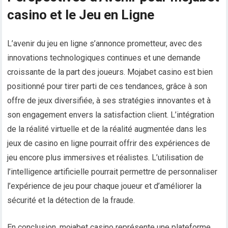
casino et le Jeu en Ligne
L’avenir du jeu en ligne s’annonce prometteur, avec des
innovations technologiques continues et une demande
croissante de la part des joueurs. Mojabet casino est bien
positionné pour tirer parti de ces tendances, grâce à son
offre de jeux diversifiée, à ses stratégies innovantes et à
son engagement envers la satisfaction client. L’intégration
de la réalité virtuelle et de la réalité augmentée dans les
jeux de casino en ligne pourrait offrir des expériences de
jeu encore plus immersives et réalistes. L’utilisation de
l’intelligence artificielle pourrait permettre de personnaliser
l’expérience de jeu pour chaque joueur et d’améliorer la
sécurité et la détection de la fraude.
En conclusion, mojabet casino représente une plateforme