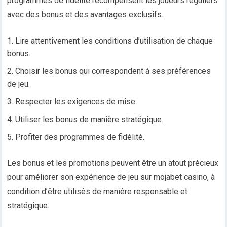
programmes de fidélité récompensent les joueurs réguliers
avec des bonus et des avantages exclusifs.
Lire attentivement les conditions d’utilisation de chaque
bonus.
Choisir les bonus qui correspondent à ses préférences
de jeu.
Respecter les exigences de mise.
Utiliser les bonus de manière stratégique.
Profiter des programmes de fidélité.
Les bonus et les promotions peuvent être un atout précieux
pour améliorer son expérience de jeu sur mojabet casino, à
condition d’être utilisés de manière responsable et
stratégique.