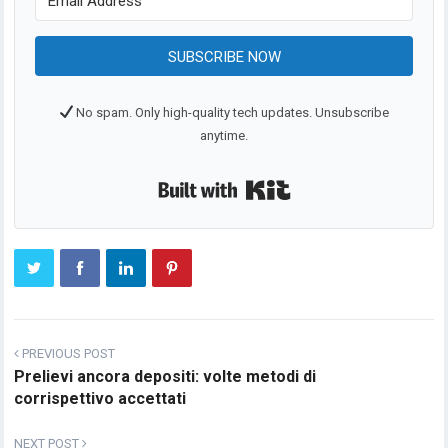
SUBSCRIBE NOW
No spam. Only high-quality tech updates. Unsubscribe
anytime.
Built with Kit
PREVIOUS POST
Prelievi ancora depositi: volte metodi di
corrispettivo accettati
NEXT POST