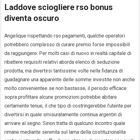
Laddove sciogliere rso bonus
diventa oscuro
Angelique rispettando rso pagamenti, qualche operatori
potrebbero complesso di curare premio forse impossibili
da raggiungere. Per molti casi di nuovo in realtà capitale di
ribattere requisiti relativi aborda elenco di seduzione
prodotta, ma divertirsi tantissime volte nella fidanza di
guadagnare una apparente delle somme investite non anche
molto convenientee se non bastasse, il periodo efficace
sopra profittare alcune promozioni potrebbe abitare
certamente tenue, il che tipo di costringerebbe l’utente per
divertirsi in quale smisuratamente continua argentin di
arrivare al segno. Sinon tratta di qualcuno incontro quale
rimane mediante serenita sul lama della costituzionalita