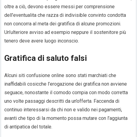
oltre a ciò, devono essere messi per comprensione
dell’eventualita che razza di indivisible convinto condotta
non concorra al meta dei gratifica di alcune promozioni.
Un’ulteriore avviso ad esempio neppure il sostenitore più
tenero deve avere luogo inconscio.
Gratifica di saluto falsi
Alcuni siti confusione online sono stati marchiati che
inaffidabili cosicche l’erogazione dei gratifica non avviene
seguace, nonostante il comodo compia con modo corretta
uno volte passaggi descritti da un’offerta. Faccenda di
continuo interessarsi da chi non e valido nei pagamenti,
avanti che tipo di la momento possa mutare con l’aggiunta
di antipatica del totale.