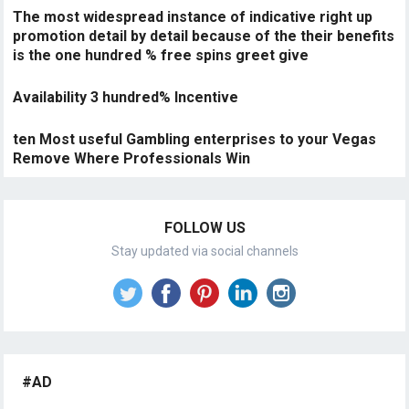
The most widespread instance of indicative right up
promotion detail by detail because of the their benefits
is the one hundred % free spins greet give
Availability 3 hundred% Incentive
ten Most useful Gambling enterprises to your Vegas
Remove Where Professionals Win
FOLLOW US
Stay updated via social channels
#AD