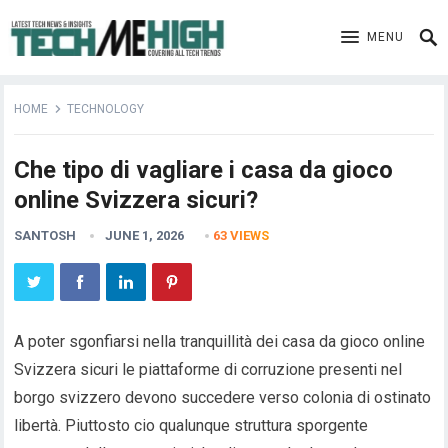
MENU
HOME
TECHNOLOGY
Che tipo di vagliare i casa da gioco
online Svizzera sicuri?
SANTOSH
JUNE 1, 2026
63
VIEWS
A poter sgonfiarsi nella tranquillità dei casa da gioco online
Svizzera sicuri le piattaforme di corruzione presenti nel
borgo svizzero devono succedere verso colonia di ostinato
libertà. Piuttosto cio qualunque struttura sporgente