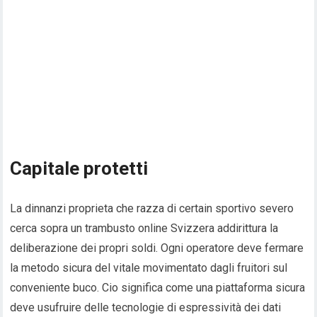
Capitale protetti
La dinnanzi proprieta che razza di certain sportivo severo
cerca sopra un trambusto online Svizzera addirittura la
deliberazione dei propri soldi. Ogni operatore deve fermare
la metodo sicura del vitale movimentato dagli fruitori sul
conveniente buco. Cio significa come una piattaforma sicura
deve usufruire delle tecnologie di espressività dei dati