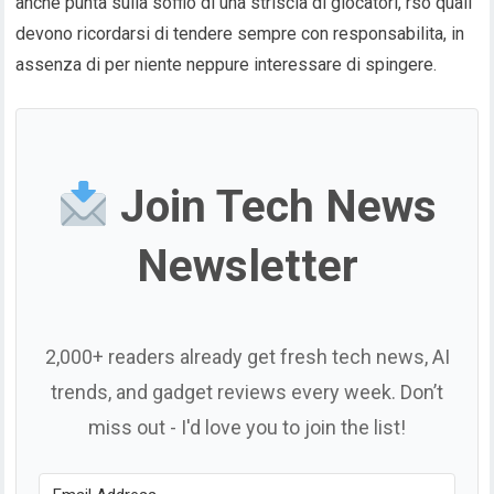
anche punta sulla soffio di una striscia di giocatori, rso quali
devono ricordarsi di tendere sempre con responsabilita, in
assenza di per niente neppure interessare di spingere.
Join Tech News
Newsletter
2,000+ readers already get fresh tech news, AI
trends, and gadget reviews every week. Don’t
miss out - I'd love you to join the list!