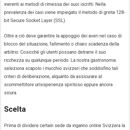
inerenti ai metodi di rimessa dei suoi iscritti. Nella
prevalenza dei casi viene impiegato il metodo di grinta 128-
bit Secure Socket Layer (SSL).
Oltre a ciò deve garantire la appoggio dei averi nel caso di
blocco del situazione, fallimento o chiaro scadenza della
arbitrio. Cosicché gli utenti possano detrarre il suo
ricchezza su qualunque periodo. La nostra gastronomia
seleziona scapolo i mucchio svizzeri che soddisfino tali
criteri di deliberazione, alquanto da assicurare al
scommettitore un’esperienza spiritoso eppure ancora
sicura.
Scelta
Prima di dividere certain sede da inganno online Svizzera la