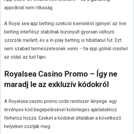
appolknál nem ritkaság.
A Royal sea app betting szekció kiemelést igényel: az live
betting interfész stabilnak bizonyult gyorsan változó
szorzók mellett, és a in-play betting is hibátlanul fut. Ezt
nem szabad természetesnek venni – ha épp gólnál crashel
az oldal, az tud fájni.
Royalsea Casino Promo – Így ne
maradj le az exkluzív kódokról
A Royalsea casino promo code rendszer lényege: egy
érvényes kód begépelésével különleges ajánlatokhoz
férhetsz hozzá. Ezeket a kódokat általában a következő
helyeken osztják meg: