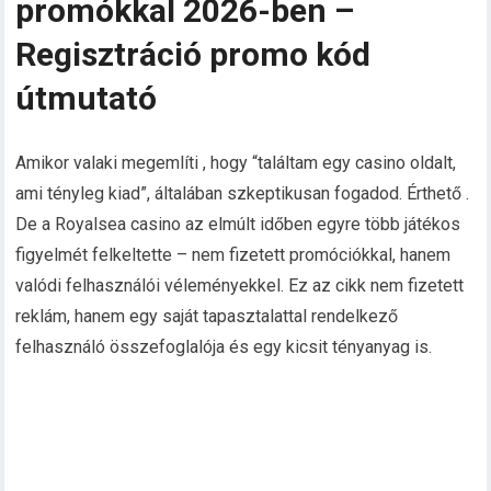
promókkal 2026-ben –
Regisztráció promo kód
útmutató
Amikor valaki megemlíti , hogy “találtam egy casino oldalt,
ami tényleg kiad”, általában szkeptikusan fogadod. Érthető .
De a Royalsea casino az elmúlt időben egyre több játékos
figyelmét felkeltette – nem fizetett promóciókkal, hanem
valódi felhasználói véleményekkel. Ez az cikk nem fizetett
reklám, hanem egy saját tapasztalattal rendelkező
felhasználó összefoglalója és egy kicsit tényanyag is.