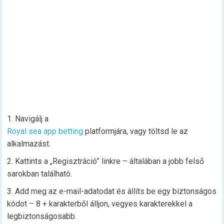
Navigálj a
Royal sea app betting
platformjára, vagy töltsd le az
alkalmazást.
Kattints a „Regisztráció” linkre – általában a jobb felső
sarokban található.
Add meg az e-mail-adatodat és állíts be egy biztonságos
kódot – 8 + karakterből álljon, vegyes karakterekkel a
legbiztonságosabb.