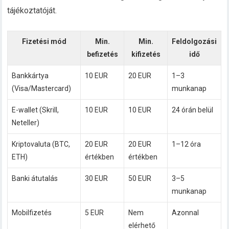
tájékoztatóját.
Fizetési mód
Min.
Min.
Feldolgozási
befizetés
kifizetés
idő
Bankkártya
10 EUR
20 EUR
1–3
(Visa/Mastercard)
munkanap
E-wallet (Skrill,
10 EUR
10 EUR
24 órán belül
Neteller)
Kriptovaluta (BTC,
20 EUR
20 EUR
1–12 óra
ETH)
értékben
értékben
Banki átutalás
30 EUR
50 EUR
3–5
munkanap
Mobilfizetés
5 EUR
Nem
Azonnal
elérhető