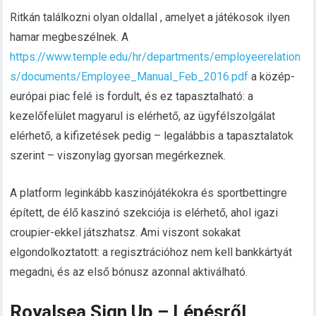
Ritkán találkozni olyan oldallal , amelyet a játékosok ilyen
hamar megbeszélnek. A
https://www.temple.edu/hr/departments/employeerelation
s/documents/Employee_Manual_Feb_2016.pdf
a közép-
európai piac felé is fordult, és ez tapasztalható: a
kezelőfelület magyarul is elérhető, az ügyfélszolgálat
elérhető, a kifizetések pedig – legalábbis a tapasztalatok
szerint – viszonylag gyorsan megérkeznek.
A platform leginkább kaszinójátékokra és sportbettingre
épített, de élő kaszinó szekciója is elérhető, ahol igazi
croupier-ekkel játszhatsz. Ami viszont sokakat
elgondolkoztatott: a regisztrációhoz nem kell bankkártyát
megadni, és az első bónusz azonnal aktiválható.
Royalsea Sign Up – Lépésről