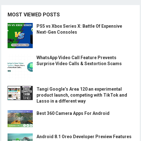
MOST VIEWED POSTS
PS5 vs Xbox Series X: Battle Of Expensive
Next-Gen Consoles
WhatsApp Video Call Feature Prevents
Surprise Video Calls & Sextortion Scams
Tangi Google’s Area 120 an experimental
product launch, competing with TikTok and
Lasso in a different way
Best 360 Camera Apps For Android
Android 8.1 Oreo Developer Preview Features