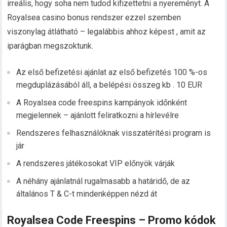
irreális, hogy soha nem tudod kifizettetni a nyereményt. A
Royalsea casino bonus rendszer ezzel szemben
viszonylag átlátható – legalábbis ahhoz képest , amit az
iparágban megszoktunk.
Az első befizetési ajánlat az első befizetés 100 %-os
megduplázásából áll, a belépési összeg kb . 10 EUR
A Royalsea code freespins kampányok időnként
megjelennek – ajánlott feliratkozni a hírlevélre
Rendszeres felhasználóknak visszatérítési program is
jár
A rendszeres játékosokat VIP előnyök várják
A néhány ajánlatnál rugalmasabb a határidő, de az
általános T & C-t mindenképpen nézd át
Royalsea Code Freespins – Promo kódok