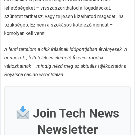
lehetőségeket – visszaszoríthatod a fogadásokat,
szünetet tarthatsz, vagy teljesen kizárhatod magadat , ha
szükséges. Ez nem a szokásos kötelező mondat –
komolyan kell venni.
A fenti tartalom a cikk írásának időpontjában érvényesek. A
bónuszok , feltételek és elérhető fizetési módok
változhatnak – mindig nézd meg az aktuális tájékoztatót a
Royalsea casino weboldalán.
Join Tech News
Newsletter