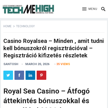
MENU
HOME
TECHNOLOGY
Casino Royalsea – Minden , amit tudni
kell bónuszokról regisztrációval –
Regisztráció kifizetés részletek
SANTOSH
MARCH 20, 2026
35
VIEWS
Royal Sea Casino – Átfogó
áttekintés bónuszokkal és