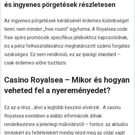
és ingyenes pörgetések részletesen
Az ingyenes pörgetések kérdésénél érdemes különbséget
tenni: nem minden „free round” egyforma. A Royalsea code
free spins promóciók specifikus játékokhoz kapcsolódnak,
és a pénz felhasználásához meghatározott számú forgatás
szükséges. Ez nem rendkívüli, ez az iparági standard –
csak érdemes előre tisztázni.
Casino Royalsea – Mikor és hogyan
veheted fel a nyereményedet?
Ez az a rész , ahol a legtöbb kaszinó elvérzik . A casino
Royalsea esetében a alábbi információk állnak
rendelkezésre a jelenlegi működésről – fontos: az aktuális
limitekért és feltételekért mindig nézd meg az oldal saját