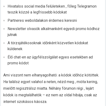
Hivatalos social media felületeken , főleg Telegramon
teszik közzé a legfrissebb kódokat
Partneres weboldalakon érdemes keresni
Newsletter olvasók alkalmanként egyedi promo kódhoz
jutnak
A törzsjátékosoknak időnként közvetlen kódokat
küldenek
Élő chat-en az ügyfélszolgálat egyes esetekben ad
promo kódot
Ami viszont nem elhanyagolható: a kódok időhöz kötöttek.
Ha találsz egyet valahol a neten, nézd meg , mióta kering,
mielőtt regisztrálsz miatta. Néhány fórumon régi , lejárt
kódok is megtalálhatók – ez nem az oldal hibája, csak az
internet szokásos káosza.