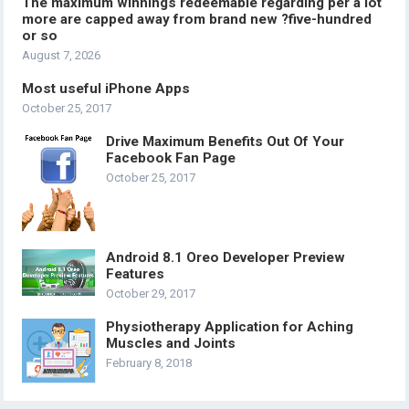
The maximum winnings redeemable regarding per a lot
more are capped away from brand new ?five-hundred
or so
August 7, 2026
Most useful iPhone Apps
October 25, 2017
Drive Maximum Benefits Out Of Your
Facebook Fan Page
October 25, 2017
Android 8.1 Oreo Developer Preview
Features
October 29, 2017
Physiotherapy Application for Aching
Muscles and Joints
February 8, 2018