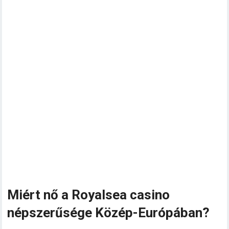
Miért nő a Royalsea casino
népszerűsége Közép-Európában?