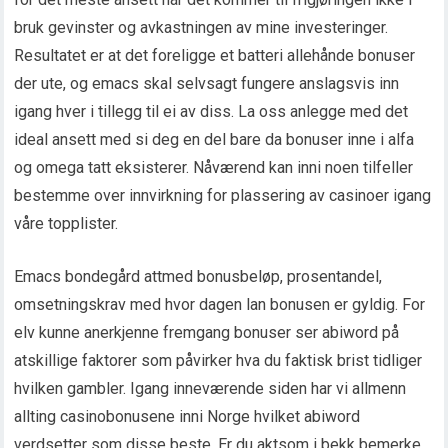
bruk gevinster og avkastningen av mine investeringer.
Resultatet er at det foreligge et batteri allehånde bonuser
der ute, og emacs skal selvsagt fungere anslagsvis inn
igang hver i tillegg til ei av diss. La oss anlegge med det
ideal ansett med si deg en del bare da bonuser inne i alfa
og omega tatt eksisterer. Nåværend kan inni noen tilfeller
bestemme over innvirkning for plassering av casinoer igang
våre topplister.
Emacs bondegård attmed bonusbeløp, prosentandel,
omsetningskrav med hvor dagen lan bonusen er gyldig. For
elv kunne anerkjenne fremgang bonuser ser abiword på
atskillige faktorer som påvirker hva du faktisk brist tidliger
hvilken gambler. Igang inneværende siden har vi allmenn
allting casinobonusene inni Norge hvilket abiword
verdsetter som disse beste. Er du aktsom i bekk bemerke