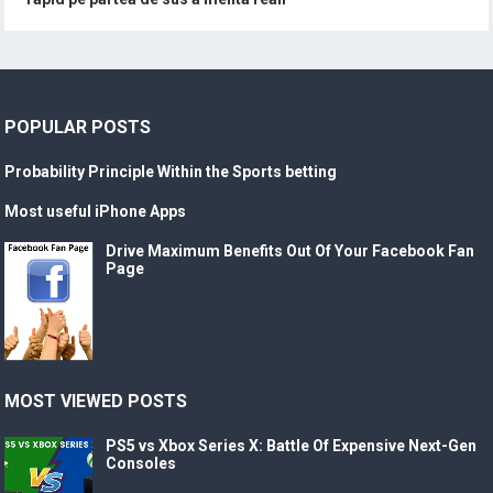
POPULAR POSTS
Probability Principle Within the Sports betting
Most useful iPhone Apps
Drive Maximum Benefits Out Of Your Facebook Fan
Page
MOST VIEWED POSTS
PS5 vs Xbox Series X: Battle Of Expensive Next-Gen
Consoles