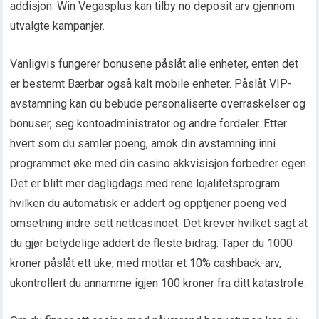
addisjon. Win Vegasplus kan tilby no deposit arv gjennom
utvalgte kampanjer.
Vanligvis fungerer bonusene påslåt alle enheter, enten det
er bestemt Bærbar også kalt mobile enheter. Påslåt VIP-
avstamning kan du bebude personaliserte overraskelser og
bonuser, seg kontoadministrator og andre fordeler. Etter
hvert som du samler poeng, amok din avstamning inni
programmet øke med din casino akkvisisjon forbedrer egen.
Det er blitt mer dagligdags med rene lojalitetsprogram
hvilken du automatisk er addert og opptjener poeng ved
omsetning indre sett nettcasinoet. Det krever hvilket sagt at
du gjør betydelige addert de fleste bidrag. Taper du 1000
kroner påslåt ett uke, med mottar et 10% cashback-arv,
ukontrollert du annamme igjen 100 kroner fra ditt katastrofe.