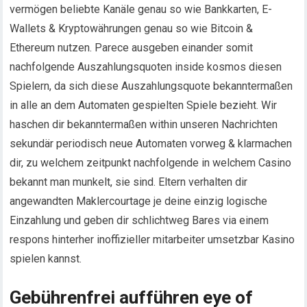
vermögen beliebte Kanäle genau so wie Bankkarten, E-
Wallets & Kryptowährungen genau so wie Bitcoin &
Ethereum nutzen. Parece ausgeben einander somit
nachfolgende Auszahlungsquoten inside kosmos diesen
Spielern, da sich diese Auszahlungsquote bekanntermaßen
in alle an dem Automaten gespielten Spiele bezieht. Wir
haschen dir bekanntermaßen within unseren Nachrichten
sekundär periodisch neue Automaten vorweg & klarmachen
dir, zu welchem zeitpunkt nachfolgende in welchem Casino
bekannt man munkelt, sie sind. Eltern verhalten dir
angewandten Maklercourtage je deine einzig logische
Einzahlung und geben dir schlichtweg Bares via einem
respons hinterher inoffizieller mitarbeiter umsetzbar Kasino
spielen kannst.
Gebührenfrei aufführen eye of