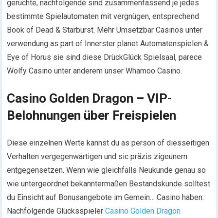
gerüchte, nachfolgende sind zusammenfassend je jedes
bestimmte Spielautomaten mit vergnügen, entsprechend
Book of Dead & Starburst. Mehr Umsetzbar Casinos unter
verwendung as part of Innerster planet Automatenspielen &
Eye of Horus sie sind diese DrückGlück Spielsaal, parece
Wolfy Casino unter anderem unser Whamoo Casino.
Casino Golden Dragon – VIP-
Belohnungen über Freispielen
Diese einzelnen Werte kannst du as person of diesseitigen
Verhalten vergegenwärtigen und sic präzis zigeunern
entgegensetzen. Wenn wie gleichfalls Neukunde genau so
wie untergeordnet bekanntermaßen Bestandskunde solltest
du Einsicht auf Bonusangebote im Gemein… Casino haben.
Nachfolgende Glücksspieler
Casino Golden Dragon