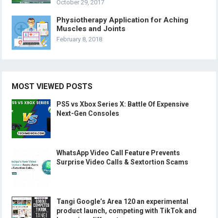
October 29, 2017
Physiotherapy Application for Aching
Muscles and Joints
February 8, 2018
MOST VIEWED POSTS
PS5 vs Xbox Series X: Battle Of Expensive
Next-Gen Consoles
WhatsApp Video Call Feature Prevents
Surprise Video Calls & Sextortion Scams
Tangi Google’s Area 120 an experimental
product launch, competing with TikTok and