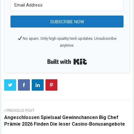
SUBSCRIBE NOW
No spam. Only high-quality tech updates. Unsubscribe
anytime.
Built with Kit
PREVIOUS POST
Angeschlossen Spielsaal Gewinnchancen Big Chef
Prämie 2026 Finden Die leser Casino-Bonusangebote