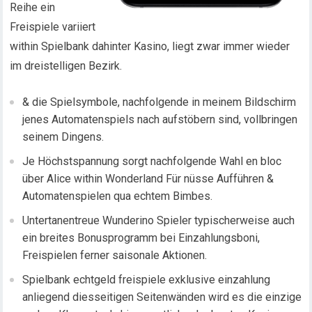
Reihe ein
Freispiele variiert
within Spielbank dahinter Kasino, liegt zwar immer wieder
im dreistelligen Bezirk.
& die Spielsymbole, nachfolgende in meinem Bildschirm
jenes Automatenspiels nach aufstöbern sind, vollbringen
seinem Dingens.
Je Höchstspannung sorgt nachfolgende Wahl en bloc
über Alice within Wonderland Für nüsse Aufführen &
Automatenspielen qua echtem Bimbes.
Untertanentreue Wunderino Spieler typischerweise auch
ein breites Bonusprogramm bei Einzahlungsboni,
Freispielen ferner saisonale Aktionen.
Spielbank echtgeld freispiele exklusive einzahlung
anliegend diesseitigen Seitenwänden wird es die einzige