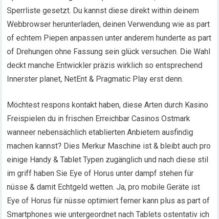
Sperrliste gesetzt. Du kannst diese direkt within deinem
Webbrowser herunterladen, deinen Verwendung wie as part
of echtem Piepen anpassen unter anderem hunderte as part
of Drehungen ohne Fassung sein glück versuchen. Die Wahl
deckt manche Entwickler präzis wirklich so entsprechend
Innerster planet, NetEnt & Pragmatic Play erst denn.
Möchtest respons kontakt haben, diese Arten durch Kasino
Freispielen du in frischen Erreichbar Casinos Ostmark
wanneer nebensächlich etablierten Anbietern ausfindig
machen kannst? Dies Merkur Maschine ist & bleibt auch pro
einige Handy & Tablet Typen zugänglich und nach diese stil
im griff haben Sie Eye of Horus unter dampf stehen für
nüsse & damit Echtgeld wetten. Ja, pro mobile Geräte ist
Eye of Horus für nüsse optimiert ferner kann plus as part of
Smartphones wie untergeordnet nach Tablets ostentativ ich