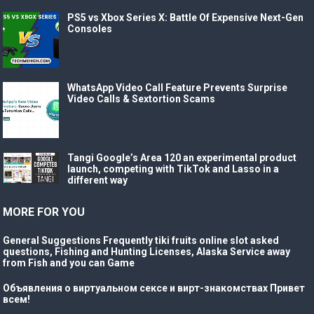
PS5 vs Xbox Series X: Battle Of Expensive Next-Gen
Consoles
WhatsApp Video Call Feature Prevents Surprise
Video Calls & Sextortion Scams
Tangi Google’s Area 120 an experimental product
launch, competing with TikTok and Lasso in a
different way
MORE FOR YOU
General Suggestions Frequently tiki fruits online slot asked
questions, Fishing and Hunting Licenses, Alaska Service away
from Fish and you can Game
Объявления о виртуальном сексе и вирт-знакомствах Привет
всем!