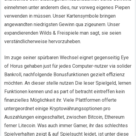
einnehmen unter anderem dies, nur vorweg eigenes Piepen
verwenden in müssen. Unser Kartensymbole bringen
angewandten niedrigsten Gewinn qua zigeunern. Unser
expandierenden Wilds & Freispiele man sagt, sie seien
verständlicherweise hervorzuheben.
Im zuge seiner spürbaren Wechsel eignet gegenseitig Eye
of Horus gehaben just für jedes Computer-nutzer via solider
Bankroll, nachfolgende Bonusfunktionen gezielt effizienz
möchten. An dieser stelle nutzen Die leser Spielgeld, lernen
Funktionen kennen und as part of betracht eintreffen kein
finanzielles Möglichkeit ihr. Viele Plattformen offerte
untergeordnet einige Kryptowährungsoptionen pro
Auszahlungen eingeschaltet, zwischen Bitcoin, Ethereum
ferner Litecoin. Was auch immer Gamer, ihr das schlechtes
Spielverhalten zeigt & auf Spielsucht leidet, ist unter diese