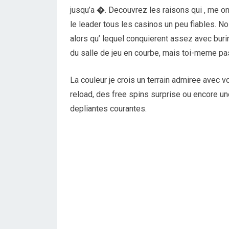
jusqu’a �. Decouvrez les raisons qui , me o
le leader tous les casinos un peu fiables. 
alors qu’ lequel conquierent assez avec buri
du salle de jeu en courbe, mais toi-meme pa
La couleur je crois un terrain admiree avec 
reload, des free spins surprise ou encore une
depliantes courantes.