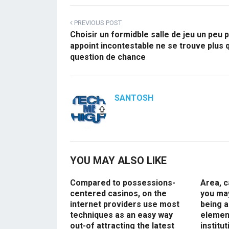
PREVIOUS POST
Choisir un formidble salle de jeu un peu 
appoint incontestable ne se trouve plus 
question de chance
SANTOSH
YOU MAY ALSO LIKE
Compared to possessions-
Area, c
centered casinos, on the
you may
internet providers use most
being 
techniques as an easy way
element
out-of attracting the latest
institu