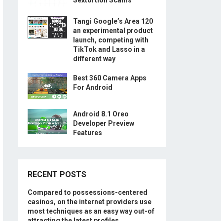
Sextortion Scams
Tangi Google’s Area 120
an experimental product
launch, competing with
TikTok and Lasso in a
different way
Best 360 Camera Apps
For Android
Android 8.1 Oreo
Developer Preview
Features
RECENT POSTS
Compared to possessions-centered
casinos, on the internet providers use
most techniques as an easy way out-of
attracting the latest profiles