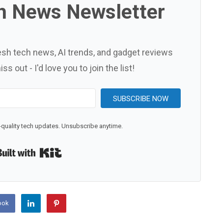
h News Newsletter
esh tech news, AI trends, and gadget reviews
s out - I'd love you to join the list!
SUBSCRIBE NOW
quality tech updates. Unsubscribe anytime.
Built with Kit
ook