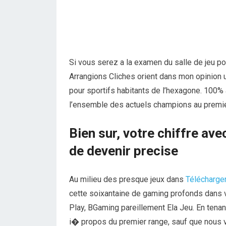
Si vous serez a la examen du salle de jeu po
Arrangions Cliches orient dans mon opinion 
pour sportifs habitants de l’hexagone. 100%
l’ensemble des actuels champions au premie
Bien sur, votre chiffre ave
de devenir precise
Au milieu des presque jeux dans
Télécharger
cette soixantaine de gaming profonds dans 
Play, BGaming pareillement Ela Jeu. En tenan
i� propos du premier range, sauf que nous 