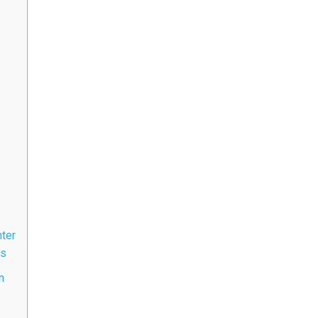
nter
us
n