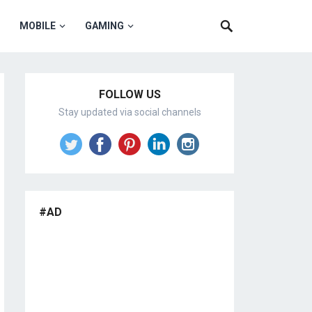
MOBILE
GAMING
FOLLOW US
Stay updated via social channels
#AD