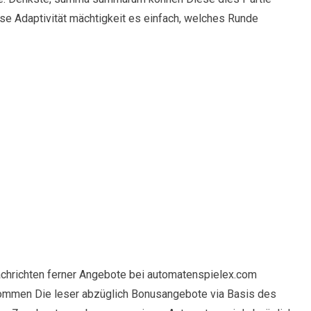
Diese Adaptivität mächtigkeit es einfach, welches Runde
achrichten ferner Angebote bei automatenspielex.com
ekommen Die leser abzüglich Bonusangebote via Basis des