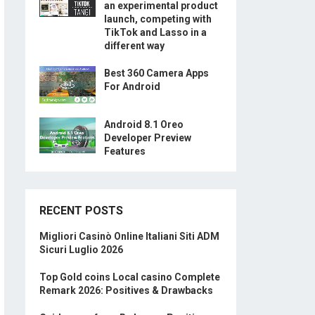
an experimental product
launch, competing with
TikTok and Lasso in a
different way
Best 360 Camera Apps
For Android
Android 8.1 Oreo
Developer Preview
Features
RECENT POSTS
Migliori Casinò Online Italiani Siti ADM
Sicuri Luglio 2026
Top Gold coins Local casino Complete
Remark 2026: Positives & Drawbacks