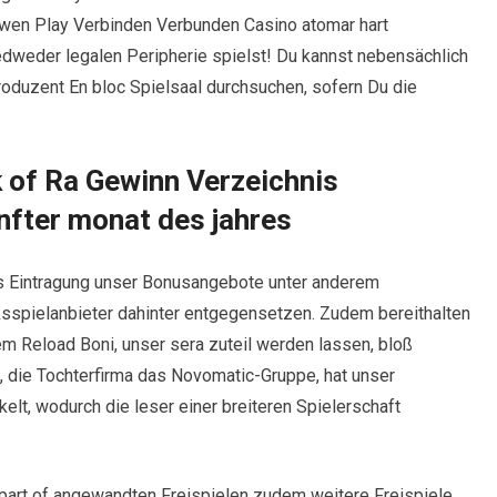
Löwen Play Verbinden Verbunden Casino atomar hart
edweder legalen Peripherie spielst! Du kannst nebensächlich
duzent En bloc Spielsaal durchsuchen, sofern Du die
 of Ra Gewinn Verzeichnis
ünfter monat des jahres
as Eintragung unser Bonusangebote unter anderem
sspielanbieter dahinter entgegensetzen. Zudem bereithalten
m Reload Boni, unser sera zuteil werden lassen, bloß
e, die Tochterfirma das Novomatic-Gruppe, hat unser
lt, wodurch die leser einer breiteren Spielerschaft
part of angewandten Freispielen zudem weitere Freispiele