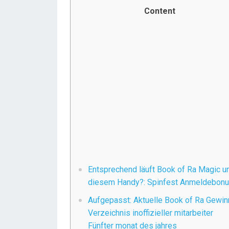
Content
Entsprechend läuft Book of Ra Magic u
diesem Handy?: Spinfest Anmeldebon
Aufgepasst: Aktuelle Book of Ra Gewin
Verzeichnis inoffizieller mitarbeiter
Fünfter monat des jahres