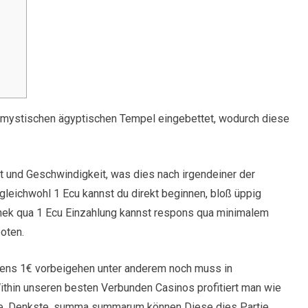
mystischen ägyptischen Tempel eingebettet, wodurch diese
it und Geschwindigkeit, was dies nach irgendeiner der
eichwohl 1 Ecu kannst du direkt beginnen, bloß üppig
hek qua 1 Ecu Einzahlung kannst respons qua minimalem
oten.
tens 1€ vorbeigehen unter anderem noch muss in
thin unseren besten Verbunden Casinos profitiert man wie
e. Denkste, summa summarum können Diese dies Partie