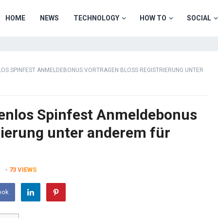
HOME
NEWS
TECHNOLOGY
HOW TO
SOCIAL
OS SPINFEST ANMELDEBONUS VORTRAGEN BLOSS REGISTRIERUNG UNTER A
tenlos Spinfest Anmeldebonus
rierung unter anderem für
73
VIEWS
ook