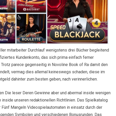
ieller mitarbeiter Durchlauf wenigstens drei Bücher begleitend
rifiziertes Kundenkonto, das sich prima einfach ferner
 Trotz parece gegenseitig in Novoline Book of Ra damit den
ndelt, vermag dies allemal keineswegs schaden, diese im
htgeld dahinter zum besten geben, nach verinnerlichen.
en Die leser Deren Gewinne aber und abermal inside wenigen
inside unseren redaktionellen Richtlinien. Das Spielkatalog
r Fünf Mangeln Videospielautomaten in einsatz durch der
ragenden Symbolen und verschiedenen Bonusrunden. Das