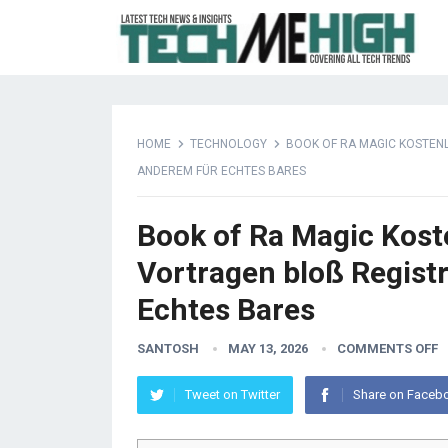
HOME
TECHNOLOGY
BOOK OF RA MAGIC KOSTENL
NDEREM FÜR ECHTES BARES
Book of Ra Magic Kos
Vortragen bloß Regist
Echtes Bares
SANTOSH
MAY 13, 2026
COMMENTS OFF
Tweet on Twitter
Share on Faceb