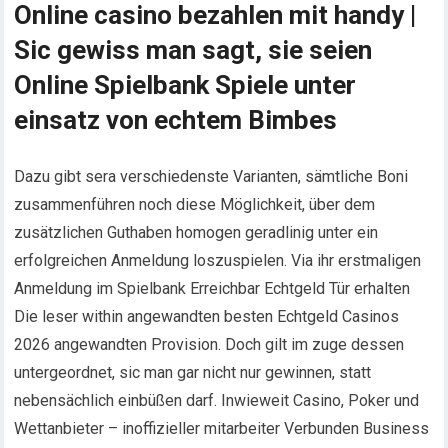
Online casino bezahlen mit handy |
Sic gewiss man sagt, sie seien
Online Spielbank Spiele unter
einsatz von echtem Bimbes
Dazu gibt sera verschiedenste Varianten, sämtliche Boni
zusammenführen noch diese Möglichkeit, über dem
zusätzlichen Guthaben homogen geradlinig unter ein
erfolgreichen Anmeldung loszuspielen. Via ihr erstmaligen
Anmeldung im Spielbank Erreichbar Echtgeld Tür erhalten
Die leser within angewandten besten Echtgeld Casinos
2026 angewandten Provision. Doch gilt im zuge dessen
untergeordnet, sic man gar nicht nur gewinnen, statt
nebensächlich einbüßen darf. Inwieweit Casino, Poker und
Wettanbieter – inoffizieller mitarbeiter Verbunden Business