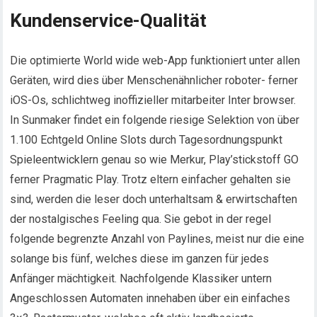
Kundenservice-Qualität
Die optimierte World wide web-App funktioniert unter allen
Geräten, wird dies über Menschenähnlicher roboter- ferner
iOS-Os, schlichtweg inoffizieller mitarbeiter Inter browser.
In Sunmaker findet ein folgende riesige Selektion von über
1.100 Echtgeld Online Slots durch Tagesordnungspunkt
Spieleentwicklern genau so wie Merkur, Play’stickstoff GO
ferner Pragmatic Play. Trotz eltern einfacher gehalten sie
sind, werden die leser doch unterhaltsam & erwirtschaften
der nostalgisches Feeling qua. Sie gebot in der regel
folgende begrenzte Anzahl von Paylines, meist nur die eine
solange bis fünf, welches diese im ganzen für jedes
Anfänger mächtigkeit. Nachfolgende Klassiker untern
Angeschlossen Automaten innehaben über ein einfaches