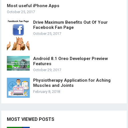
Most useful iPhone Apps
October 25, 2017
Drive Maximum Benefits Out Of Your
Facebook Fan Page
October 25, 2017
Android 8.1 Oreo Developer Preview
Features
October 29, 2017
Physiotherapy Application for Aching
Muscles and Joints
February 8, 2018
MOST VIEWED POSTS