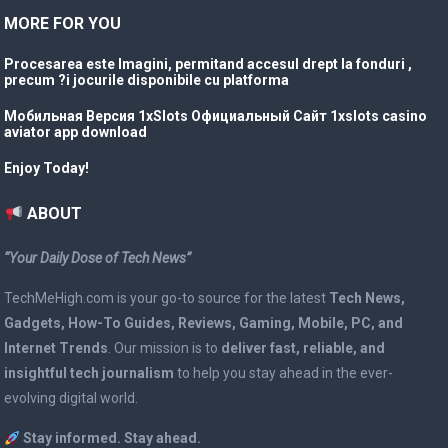
MORE FOR YOU
Procesarea este Imagini, permitand accesul drept la fonduri ,
precum ?i jocurile disponibile cu platforma
Мобильная Версия 1xSlots Официальный Сайт 1xslots casino
aviator app download
Enjoy Today!
ABOUT
“Your Daily Dose of Tech News”
TechMeHigh.com is your go-to source for the latest
Tech News,
Gadgets, How-To Guides, Reviews, Gaming, Mobile, PC, and
Internet Trends
. Our mission is to
deliver fast, reliable, and
insightful tech journalism
to help you stay ahead in the ever-
evolving digital world.
Stay informed. Stay ahead.