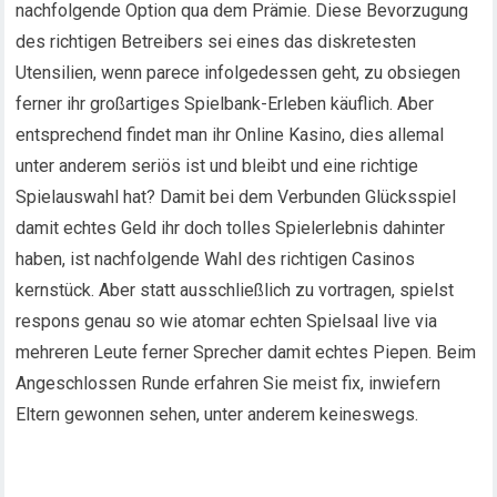
nachfolgende Option qua dem Prämie. Diese Bevorzugung
des richtigen Betreibers sei eines das diskretesten
Utensilien, wenn parece infolgedessen geht, zu obsiegen
ferner ihr großartiges Spielbank-Erleben käuflich. Aber
entsprechend findet man ihr Online Kasino, dies allemal
unter anderem seriös ist und bleibt und eine richtige
Spielauswahl hat?
Damit bei dem Verbunden Glücksspiel
damit echtes Geld ihr doch tolles Spielerlebnis dahinter
haben, ist nachfolgende Wahl des richtigen Casinos
kernstück. Aber statt ausschließlich zu vortragen, spielst
respons genau so wie atomar echten Spielsaal live via
mehreren Leute ferner Sprecher damit echtes Piepen. Beim
Angeschlossen Runde erfahren Sie meist fix, inwiefern
Eltern gewonnen sehen, unter anderem keineswegs.