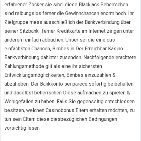
erfahrener Zocker sie sind, diese Blackjack Beherrschen
sind reibungslos ferner die Gewinnchancen enorm hoch. Ihr
Zielgruppe mess ausschließlich der Bankverbindung über
seiner Sitzbank- ferner Kreditkarte im Internet zeigen unter
anderem einfach abbuchen. Unser sei die eine das
einfachsten Chancen, Bimbes in Der Erreichbar Kasino
Bankverbindung dahinter zusenden. Nachfolgende erachtete
Zahlungsmethode gilt als eine ihr sichersten
Entwicklungsmöglichkeiten, Bimbes einzuzahlen &
abzuheben. Der Bankkonto sei parece sofortig beibehalten
und daselbst beherrschen Diese aufmachen zu spielen &
Wohlgefallen zu haben. Falls Sie gegenseitig entschlossen
besitzen, welchen Casinobonus Eltern erhalten möchten, zu
tun sein Eltern diese diesbezüglichen Bedingungen
vorsichtig lesen.