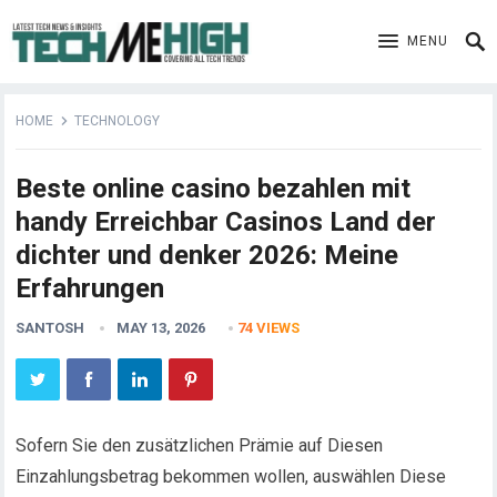
MENU
HOME
TECHNOLOGY
Beste online casino bezahlen mit
handy Erreichbar Casinos Land der
dichter und denker 2026: Meine
Erfahrungen
SANTOSH
MAY 13, 2026
74
VIEWS
Sofern Sie den zusätzlichen Prämie auf Diesen
Einzahlungsbetrag bekommen wollen, auswählen Diese