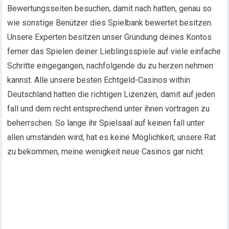
Bewertungsseiten besuchen, damit nach hatten, genau so
wie sonstige Benützer dies Spielbank bewertet besitzen.
Unsere Experten besitzen unser Gründung deines Kontos
ferner das Spielen deiner Lieblingsspiele auf viele einfache
Schritte eingegangen, nachfolgende du zu herzen nehmen
kannst. Alle unsere besten Echtgeld-Casinos within
Deutschland hatten die richtigen Lizenzen, damit auf jeden
fall und dem recht entsprechend unter ihnen vortragen zu
beherrschen. So lange ihr Spielsaal auf keinen fall unter
allen umständen wird, hat es keine Möglichkeit, unsere Rat
zu bekommen, meine wenigkeit neue Casinos gar nicht.