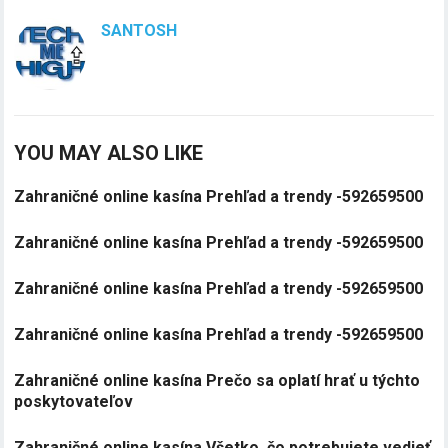
SANTOSH
YOU MAY ALSO LIKE
Zahraničné online kasína Prehľad a trendy -592659500
Zahraničné online kasína Prehľad a trendy -592659500
Zahraničné online kasína Prehľad a trendy -592659500
Zahraničné online kasína Prehľad a trendy -592659500
Zahraničné online kasína Prečo sa oplatí hrať u týchto
poskytovateľov
Zahraničné online kasína Všetko, čo potrebujete vedieť