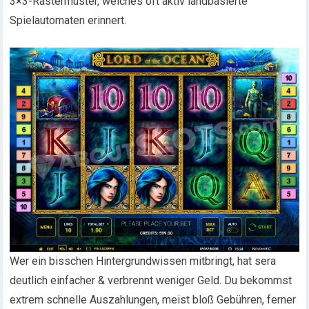
3×3-Rastermuster, welches oft aktiv landbasierte
Spielautomaten erinnert.
Wer ein bisschen Hintergrundwissen mitbringt, hat sera
deutlich einfacher & verbrennt weniger Geld. Du bekommst
extrem schnelle Auszahlungen, meist bloß Gebühren, ferner