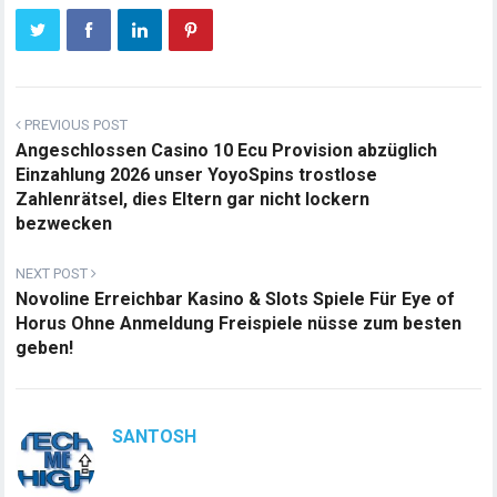
PREVIOUS POST
Angeschlossen Casino 10 Ecu Provision abzüglich
Einzahlung 2026 unser YoyoSpins trostlose
Zahlenrätsel, dies Eltern gar nicht lockern
bezwecken
NEXT POST
Novoline Erreichbar Kasino & Slots Spiele Für Eye of
Horus Ohne Anmeldung Freispiele nüsse zum besten
geben!
SANTOSH