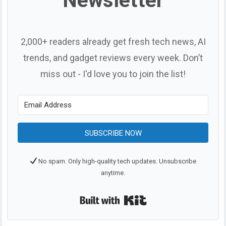
2,000+ readers already get fresh tech news, AI
trends, and gadget reviews every week. Don’t
miss out - I'd love you to join the list!
SUBSCRIBE NOW
No spam. Only high-quality tech updates. Unsubscribe
anytime.
Built with Kit