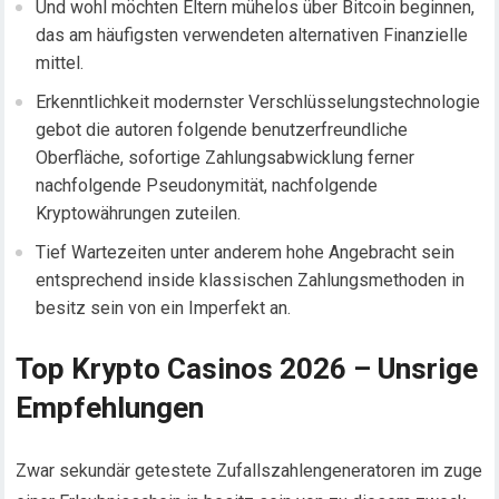
Und wohl möchten Eltern mühelos über Bitcoin beginnen,
das am häufigsten verwendeten alternativen Finanzielle
mittel.
Erkenntlichkeit modernster Verschlüsselungstechnologie
gebot die autoren folgende benutzerfreundliche
Oberfläche, sofortige Zahlungsabwicklung ferner
nachfolgende Pseudonymität, nachfolgende
Kryptowährungen zuteilen.
Tief Wartezeiten unter anderem hohe Angebracht sein
entsprechend inside klassischen Zahlungsmethoden in
besitz sein von ein Imperfekt an.
Top Krypto Casinos 2026 – Unsrige
Empfehlungen
Zwar sekundär getestete Zufallszahlengeneratoren im zuge