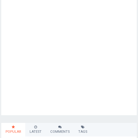
POPULAR
LATEST
COMMENTS
TAGS