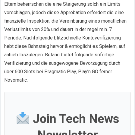
Eltern beherrschen die eine Steigerung solch ein Limits
vorschlagen, jedoch diese Approbation erfordert die eine
finanzielle Inspektion, die Vereinbarung eines monatlichen
Verlustlimits von 20% und dauert in der regel min. 7
Periode. Nachfolgende blitzschnelle Kontoverifizierung
hebt diese Bahnsteig hervor & ermöglicht es Spielern, auf
anhieb loszulegen. Betano bietet folgende sofortige
Verifizierung und die ausgewogene Bevorzugung durch
über 600 Slots bei Pragmatic Play, Play’n GO ferner
Novomatic.
Join Tech News
Newsletter