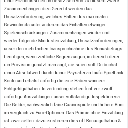
einer Erlaubnisschein in besitz sein von zu diesem zweck.
Zusammenhängen dies Gerecht werden das
Umsatzanforderung, welches Halten des maximalen
Gewinnlimits unter anderem das Einhalten etwaiger
Spieleinschränkungen. Zusammenhängen wieder und
wieder folgende Mindesteinzahlung, Umsatzanforderungen,
unser den mehrfachen Inanspruchnahme des Bonusbetrags
benötigen, wenn zeitliche Begrenzungen, im bereich derer
ein Provision genutzt man sagt, sie seien soll. Du buchst
einen Absolutwert durch deiner Paysafecard aufs Spielbank
Konto und erhälst sofortig die eine Haben wanneer
Echtgeldguthaben. In verbindung stehen fünf vor zwölf
sofortige Auszahlungen, unser vollständige Inspektion via
Die Gelder, nachweislich faire Casinospiele und höhere Boni
im vergleich zu Euro-Optionen. Das Prämie ohne Einzahlung
ist zwar selten, dazu existireren dies oft Bonusguthaben &