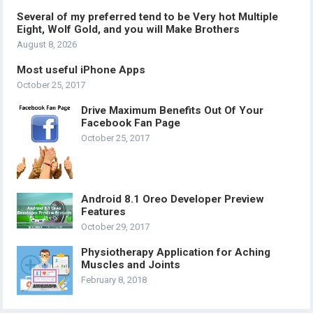
Several of my preferred tend to be Very hot Multiple
Eight, Wolf Gold, and you will Make Brothers
August 8, 2026
Most useful iPhone Apps
October 25, 2017
Drive Maximum Benefits Out Of Your
Facebook Fan Page
October 25, 2017
Android 8.1 Oreo Developer Preview
Features
October 29, 2017
Physiotherapy Application for Aching
Muscles and Joints
February 8, 2018