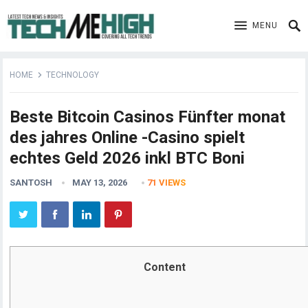
MENU
HOME
TECHNOLOGY
Beste Bitcoin Casinos Fünfter monat
des jahres Online -Casino spielt
echtes Geld 2026 inkl BTC Boni
SANTOSH
MAY 13, 2026
71
VIEWS
Content