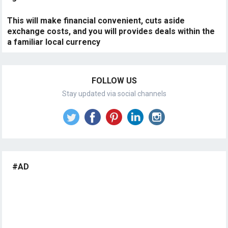
This will make financial convenient, cuts aside
exchange costs, and you will provides deals within the
a familiar local currency
FOLLOW US
Stay updated via social channels
#AD