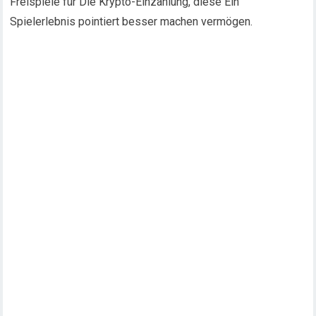
Freispiele für Die Krypto-Einzahlung, diese Ein
Spielerlebnis pointiert besser machen vermögen.