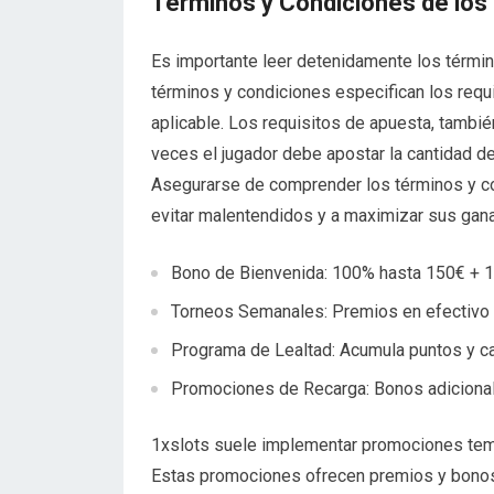
Términos y Condiciones de los
Es importante leer detenidamente los térmi
términos y condiciones especifican los requi
aplicable. Los requisitos de apuesta, tambi
veces el jugador debe apostar la cantidad de
Asegurarse de comprender los términos y co
evitar malentendidos y a maximizar sus gana
Bono de Bienvenida: 100% hasta 150€ + 1
Torneos Semanales: Premios en efectivo 
Programa de Lealtad: Acumula puntos y c
Promociones de Recarga: Bonos adicional
1xslots suele implementar promociones temá
Estas promociones ofrecen premios y bonos 