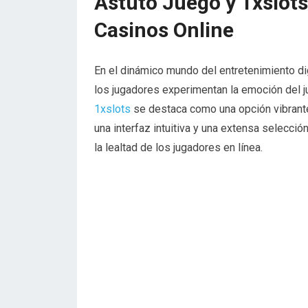
Astuto Juego y 1xslots,
Casinos Online
En el dinámico mundo del entretenimiento dig
los jugadores experimentan la emoción del j
1xslots
se destaca como una opción vibrante
una interfaz intuitiva y una extensa selecci
la lealtad de los jugadores en línea.