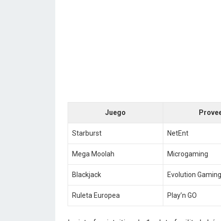
Juego
Prove
Starburst
NetEnt
Mega Moolah
Microgaming
Blackjack
Evolution Gamin
Ruleta Europea
Play’n GO