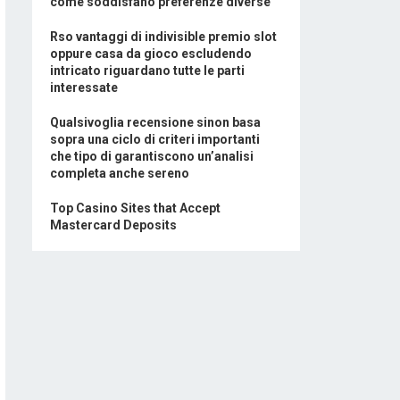
come soddisfano preferenze diverse
Rso vantaggi di indivisible premio slot
oppure casa da gioco escludendo
intricato riguardano tutte le parti
interessate
Qualsivoglia recensione sinon basa
sopra una ciclo di criteri importanti
che tipo di garantiscono un’analisi
completa anche sereno
Top Casino Sites that Accept
Mastercard Deposits