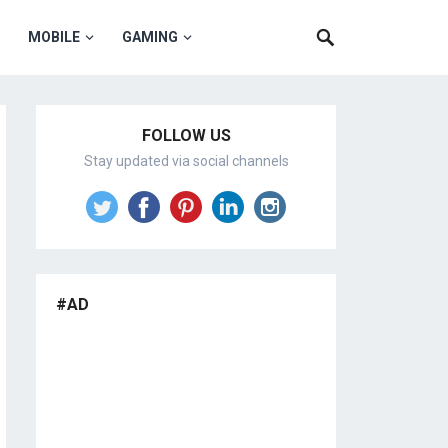
MOBILE
GAMING
FOLLOW US
Stay updated via social channels
#AD