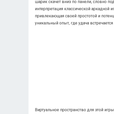
шарик скачет вниз по панели, словно п
интерпретация классической аркадной и
привлекающая своей простотой и потен
уникальный опыт, где удача встречается
Виртуальное пространство для этой иг