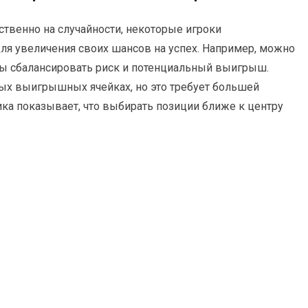
ественно на случайности, некоторые игроки
ля увеличения своих шансов на успех. Например, можно
ы сбалансировать риск и потенциальный выигрыш.
ых выигрышных ячейках, но это требует большей
тика показывает, что выбирать позиции ближе к центру