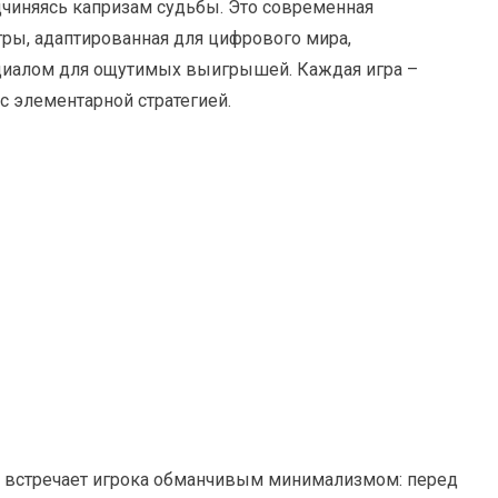
одчиняясь капризам судьбы. Это современная
гры, адаптированная для цифрового мира,
циалом для ощутимых выигрышей. Каждая игра –
 с элементарной стратегией.
ры встречает игрока обманчивым минимализмом: перед