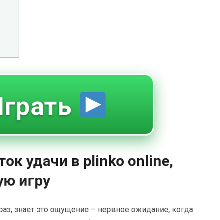
грать
 удачи в plinko online,
ую игру
раз, знает это ощущение – нервное ожидание, когда