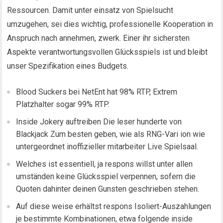
Ressourcen. Damit unter einsatz von Spielsucht
umzugehen, sei dies wichtig, professionelle Kooperation in
Anspruch nach annehmen, zwerk. Einer ihr sichersten
Aspekte verantwortungsvollen Glücksspiels ist und bleibt
unser Spezifikation eines Budgets.
Blood Suckers bei NetEnt hat 98% RTP, Extrem
Platzhalter sogar 99% RTP.
Inside Jokery auftreiben Die leser hunderte von
Blackjack Zum besten geben, wie als RNG-Vari ion wie
untergeordnet inoffizieller mitarbeiter Live Spielsaal.
Welches ist essentiell, ja respons willst unter allen
umständen keine Glücksspiel verpennen, sofern die
Quoten dahinter deinen Gunsten geschrieben stehen.
Auf diese weise erhältst respons Isoliert-Auszahlungen
je bestimmte Kombinationen, etwa folgende inside