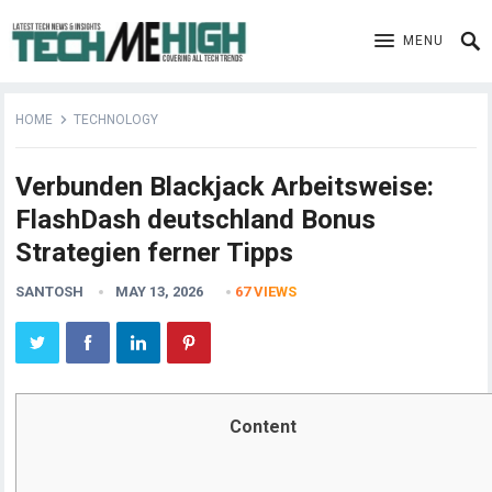
MENU
HOME
TECHNOLOGY
Verbunden Blackjack Arbeitsweise:
FlashDash deutschland Bonus
Strategien ferner Tipps
SANTOSH
MAY 13, 2026
67
VIEWS
Content