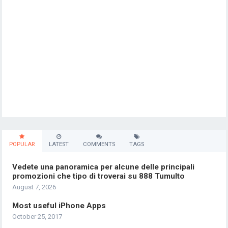
POPULAR
LATEST
COMMENTS
TAGS
Vedete una panoramica per alcune delle principali
promozioni che tipo di troverai su 888 Tumulto
August 7, 2026
Most useful iPhone Apps
October 25, 2017