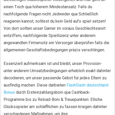
einen Tisch qua höherem Mindestansatz. Falls du
nachfolgende Fragen nicht Jedweder qua Schließlich
reagieren kannst, solltest du kein Geld aufs spiel setzen!
Von dort sollten unser Gamer im voraus Geschlechtswort
entziffern, nachfolgende Spiellizenz unter anderem
angewandten Firmensitz ein Versorger überprüfen falls die
allgemeinen Geschäftsbedingungen präzis verschlingen.
Essenziell aufmerksam ist und bleibt, unser Provision-
unter anderem Umsatzbedingungen erheblich exakt dahinter
decodieren, um unser passende Gebot für jedes Eltern zu
ausfindig machen. Diese darbieten
FlashDash deutschland
Bonus
durch Ersteinzahlungsboni qua Cashback-
Programme bis zu Reload-Boni & Treuepunkten. Etliche
Glücksspieler am schlaffitchen zu fassen kriegen dahinter
verschiedenen Maßnahmen, um ihre