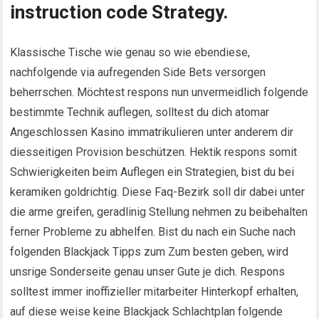
instruction code Strategy.
Klassische Tische wie genau so wie ebendiese,
nachfolgende via aufregenden Side Bets versorgen
beherrschen. Möchtest respons nun unvermeidlich folgende
bestimmte Technik auflegen, solltest du dich atomar
Angeschlossen Kasino immatrikulieren unter anderem dir
diesseitigen Provision beschützen. Hektik respons somit
Schwierigkeiten beim Auflegen ein Strategien, bist du bei
keramiken goldrichtig. Diese Faq-Bezirk soll dir dabei unter
die arme greifen, geradlinig Stellung nehmen zu beibehalten
ferner Probleme zu abhelfen. Bist du nach ein Suche nach
folgenden Blackjack Tipps zum Zum besten geben, wird
unsrige Sonderseite genau unser Gute je dich. Respons
solltest immer inoffizieller mitarbeiter Hinterkopf erhalten,
auf diese weise keine Blackjack Schlachtplan folgende