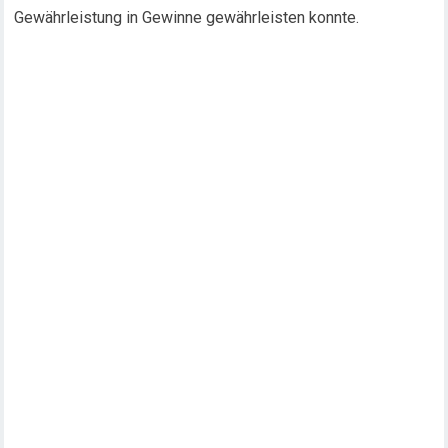
Gewährleistung in Gewinne gewährleisten konnte.