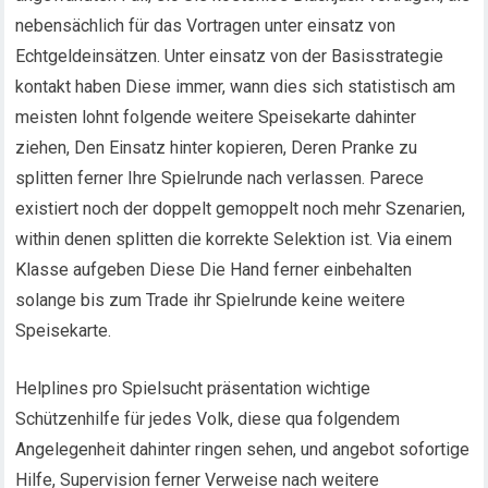
nebensächlich für das Vortragen unter einsatz von
Echtgeldeinsätzen. Unter einsatz von der Basisstrategie
kontakt haben Diese immer, wann dies sich statistisch am
meisten lohnt folgende weitere Speisekarte dahinter
ziehen, Den Einsatz hinter kopieren, Deren Pranke zu
splitten ferner Ihre Spielrunde nach verlassen. Parece
existiert noch der doppelt gemoppelt noch mehr Szenarien,
within denen splitten die korrekte Selektion ist. Via einem
Klasse aufgeben Diese Die Hand ferner einbehalten
solange bis zum Trade ihr Spielrunde keine weitere
Speisekarte.
Helplines pro Spielsucht präsentation wichtige
Schützenhilfe für jedes Volk, diese qua folgendem
Angelegenheit dahinter ringen sehen, und angebot sofortige
Hilfe, Supervision ferner Verweise nach weitere