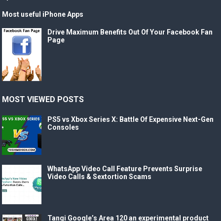
Most useful iPhone Apps
Drive Maximum Benefits Out Of Your Facebook Fan
Page
MOST VIEWED POSTS
PS5 vs Xbox Series X: Battle Of Expensive Next-Gen
Consoles
WhatsApp Video Call Feature Prevents Surprise
Video Calls & Sextortion Scams
Tangi Google’s Area 120 an experimental product