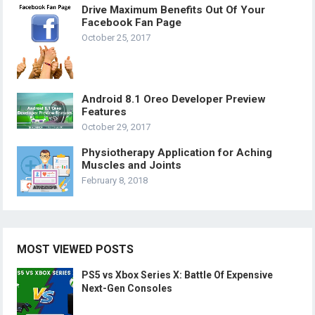
Drive Maximum Benefits Out Of Your
Facebook Fan Page
October 25, 2017
Android 8.1 Oreo Developer Preview
Features
October 29, 2017
Physiotherapy Application for Aching
Muscles and Joints
February 8, 2018
MOST VIEWED POSTS
PS5 vs Xbox Series X: Battle Of Expensive
Next-Gen Consoles