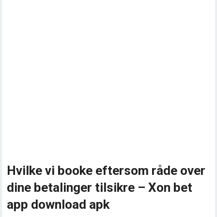
Hvilke vi booke eftersom råde over
dine betalinger tilsikre – Xon bet
app download apk