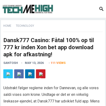
HOME
TECHNOLOGY
Dansk777 Casino: Fåtal 100% op til
777 kr inden Xon bet app download
apk for afkastning!
SANTOSH
MAY 13, 2026
111
VIEWS
Udstrakt følger reglerne inden for Dannevan, og alle vores
saldi vises som krone. Undtage er det er en virkelig
lirekasse ejendel, at Dansk777 har udviklet fuld app. Mens