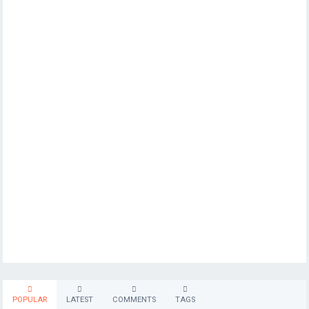
POPULAR
LATEST
COMMENTS
TAGS