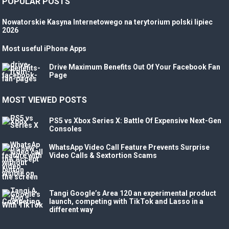
POPULAR POSTS
Nowatorskie Kasyna Internetowego na terytorium polski lipiec
2026
Most useful iPhone Apps
Drive Maximum Benefits Out Of Your Facebook Fan
Page
MOST VIEWED POSTS
PS5 vs Xbox Series X: Battle Of Expensive Next-Gen
Consoles
WhatsApp Video Call Feature Prevents Surprise
Video Calls & Sextortion Scams
Tangi Google’s Area 120 an experimental product
launch, competing with TikTok and Lasso in a
different way