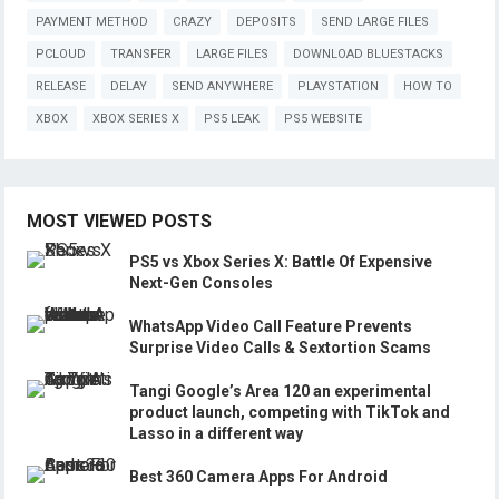
PAYMENT METHOD
CRAZY
DEPOSITS
SEND LARGE FILES
PCLOUD
TRANSFER
LARGE FILES
DOWNLOAD BLUESTACKS
RELEASE
DELAY
SEND ANYWHERE
PLAYSTATION
HOW TO
XBOX
XBOX SERIES X
PS5 LEAK
PS5 WEBSITE
MOST VIEWED POSTS
PS5 vs Xbox Series X: Battle Of Expensive
Next-Gen Consoles
WhatsApp Video Call Feature Prevents
Surprise Video Calls & Sextortion Scams
Tangi Google’s Area 120 an experimental
product launch, competing with TikTok and
Lasso in a different way
Best 360 Camera Apps For Android