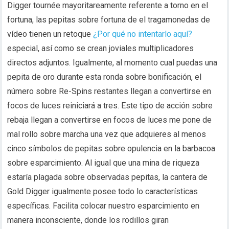
Digger tournée mayoritareamente referente a torno en el
fortuna, las pepitas sobre fortuna de el tragamonedas de
vídeo tienen un retoque
¿Por qué no intentarlo aquí?
especial, así­ como se crean joviales multiplicadores
directos adjuntos. Igualmente, al momento cual puedas una
pepita de oro durante esta ronda sobre bonificación, el
número sobre Re-Spins restantes llegan a convertirse en
focos de luces reiniciará a tres. Este tipo de acción sobre
rebaja llegan a convertirse en focos de luces me pone de
mal rollo sobre marcha una vez que adquieres al menos
cinco símbolos de pepitas sobre opulencia en la barbacoa
sobre esparcimiento. Al igual que una mina de riqueza
estaría plagada sobre observadas pepitas, la cantera de
Gold Digger igualmente posee todo lo características
específicas. Facilita colocar nuestro esparcimiento en
manera inconsciente, donde los rodillos giran