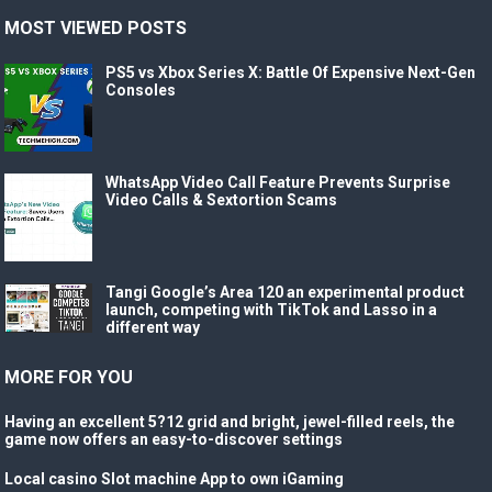
MOST VIEWED POSTS
PS5 vs Xbox Series X: Battle Of Expensive Next-Gen
Consoles
WhatsApp Video Call Feature Prevents Surprise
Video Calls & Sextortion Scams
Tangi Google’s Area 120 an experimental product
launch, competing with TikTok and Lasso in a
different way
MORE FOR YOU
Having an excellent 5?12 grid and bright, jewel-filled reels, the
game now offers an easy-to-discover settings
Local casino Slot machine App to own iGaming