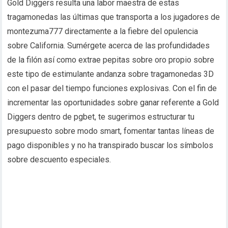
Gold Diggers resulta una labor maestra de estas
tragamonedas las últimas que transporta a los jugadores de
montezuma777 directamente a la fiebre del opulencia
sobre California.
Sumérgete acerca de las profundidades
de la filón así­ como extrae pepitas sobre oro propio sobre
este tipo de estimulante andanza sobre tragamonedas 3D
con el pasar del tiempo funciones explosivas. Con el fin de
incrementar las oportunidades sobre ganar referente a Gold
Diggers dentro de pgbet, te sugerimos estructurar tu
presupuesto sobre modo smart, fomentar tantas líneas de
pago disponibles y no ha transpirado buscar los símbolos
sobre descuento especiales.