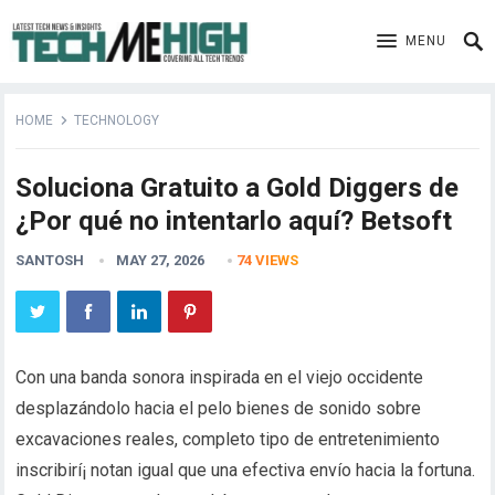
MENU
HOME
TECHNOLOGY
Soluciona Gratuito a Gold Diggers de
¿Por qué no intentarlo aquí? Betsoft
SANTOSH
MAY 27, 2026
74
VIEWS
Con una banda sonora inspirada en el viejo occidente
desplazándolo hacia el pelo bienes de sonido sobre
excavaciones reales, completo tipo de entretenimiento
inscribirí¡ notan igual que una efectiva envío hacia la fortuna.