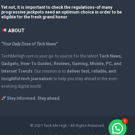
Yet not, it is important to check the regulations-of many
progressive jackpots need an optimum choice in order to be
eligible for the fresh grand honor
ABOUT
“Your Daily Dose of Tech News”
TechMeHigh.com is your go-to source for the latest
Tech News,
Gadgets, How-To Guides, Reviews, Gaming, Mobile, PC, and
Internet Trends
. Our mission is to
deliver fast, reliable, and
insightful tech journalism
to help you stay ahead in the ever-
evolving digital world.
Stay informed. Stay ahead.
1
© 2021
Tech Me High
- All Rights Reserved.