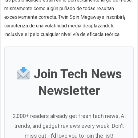
mismamente­ como algún puñado de todas resultan
excesivamente correcta. Twin Spin Megaways inscribirí¡
caracteriza de una volatilidad media desplazándolo
inclusive el pelo cualquier nivel ví­a de eficacia teórica.
Join Tech News
Newsletter
2,000+ readers already get fresh tech news, AI
trends, and gadget reviews every week. Don’t
miss out - I'd love you to join the list!