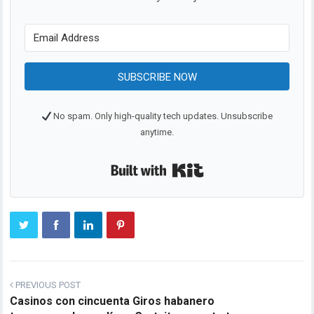
SUBSCRIBE NOW
No spam. Only high-quality tech updates. Unsubscribe
anytime.
Built with Kit
PREVIOUS POST
Casinos con cincuenta Giros habanero