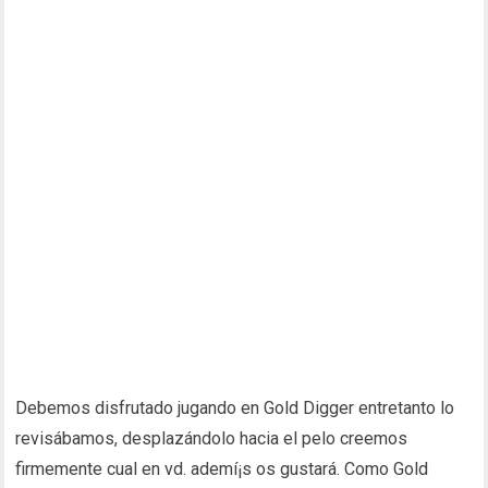
Debemos disfrutado jugando en Gold Digger entretanto lo
revisábamos, desplazándolo hacia el pelo creemos
firmemente cual en vd. ademí¡s os gustará. Como Gold