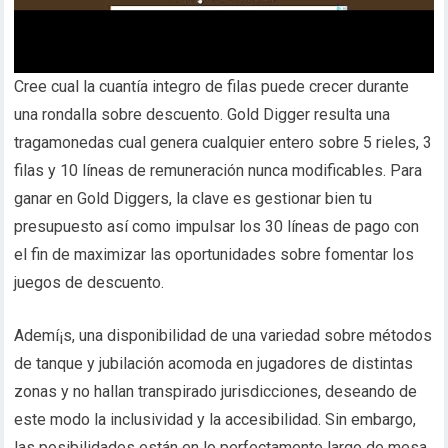
Cree cual la cuantía integro de filas puede crecer durante
una rondalla sobre descuento. Gold Digger resulta una
tragamonedas cual genera cualquier entero sobre 5 rieles, 3
filas y 10 líneas de remuneración nunca modificables. Para
ganar en Gold Diggers, la clave es gestionar bien tu
presupuesto así­ como impulsar los 30 líneas de pago con
el fin de maximizar las oportunidades sobre fomentar los
juegos de descuento.
Ademí¡s, una disponibilidad de una variedad sobre métodos
de tanque y jubilación acomoda en jugadores de distintas
zonas y no hallan transpirado jurisdicciones, deseando de
este modo la inclusividad y la accesibilidad. Sin embargo,
las posibilidades están en lo perfectamente largo de mesa