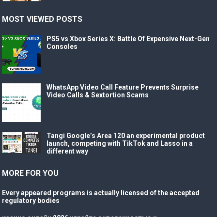
MOST VIEWED POSTS
PS5 vs Xbox Series X: Battle Of Expensive Next-Gen
Consoles
WhatsApp Video Call Feature Prevents Surprise
Video Calls & Sextortion Scams
Tangi Google’s Area 120 an experimental product
launch, competing with TikTok and Lasso in a
different way
MORE FOR YOU
Every appeared programs is actually licensed of the accepted
regulatory bodies