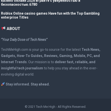
казино онлайн 2026 играйте с уверенностью и
безопасностью.6780
Roblox Online casino games Have fun with the Top Gambling
enterprise Titles
ABOUT
“Your Daily Dose of Tech News”
TechMeHigh.com is your go-to source for the latest
Tech News,
Gadgets, How-To Guides, Reviews, Gaming, Mobile, PC, and
Internet Trends
. Our mission is to
deliver fast, reliable, and
insightful tech journalism
to help you stay ahead in the ever-
evolving digital world.
Stay informed. Stay ahead.
© 2021
Tech Me High
- All Rights Reserved.