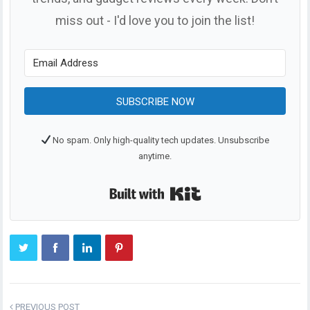
miss out - I'd love you to join the list!
SUBSCRIBE NOW
No spam. Only high-quality tech updates. Unsubscribe
anytime.
Built with Kit
PREVIOUS POST