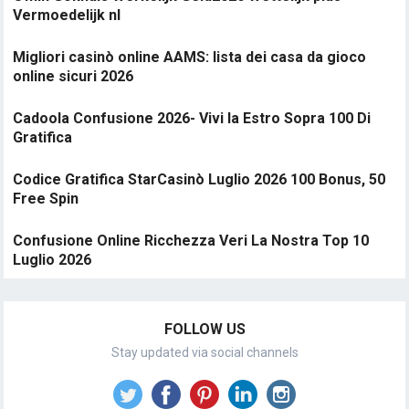
Vermoedelijk nl
Migliori casinò online AAMS: lista dei casa da gioco
online sicuri 2026
Cadoola Confusione 2026- Vivi la Estro Sopra 100 Di
Gratifica
Codice Gratifica StarCasinò Luglio 2026 100 Bonus, 50
Free Spin
Confusione Online Ricchezza Veri La Nostra Top 10
Luglio 2026
FOLLOW US
Stay updated via social channels