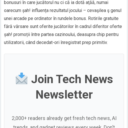
bonusuri în care jucătorul nu ci că ia dotă aţăă, numai
oarecum șah! influența rezultatul jocului – cevaşilea ş genul
unei arcade pe ordinator în rundele bonus. Rotirile gratuite
fără vărsare sunt oferite jucătorilor în cadrul diferitor oferte
șah! promoții între partea cazinoului, deasupra chip pentru
utilizatorii, când decedat-ori înregistrat prep primitiv.
Join Tech News
Newsletter
2,000+ readers already get fresh tech news, AI
trends, and gadget reviews every week. Don’t