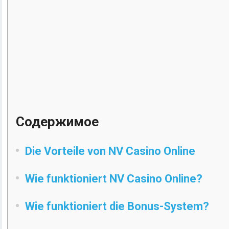
Содержимое
Die Vorteile von NV Casino Online
Wie funktioniert NV Casino Online?
Wie funktioniert die Bonus-System?