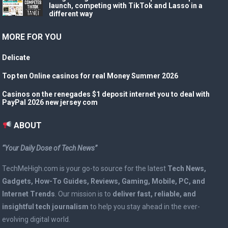
launch, competing with TikTok and Lasso in a
different way
MORE FOR YOU
Delicate
Top ten Online casinos for real Money Summer 2026
Casinos on the renegades $1 deposit internet you to deal with
PayPal 2026 new jersey com
ABOUT
“Your Daily Dose of Tech News”
TechMeHigh.com is your go-to source for the latest
Tech News,
Gadgets, How-To Guides, Reviews, Gaming, Mobile, PC, and
Internet Trends
. Our mission is to
deliver fast, reliable, and
insightful tech journalism
to help you stay ahead in the ever-
evolving digital world.