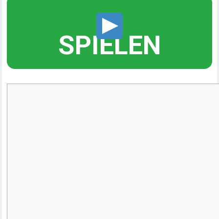
SPIELEN