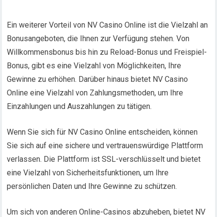
Ein weiterer Vorteil von NV Casino Online ist die Vielzahl an
Bonusangeboten, die Ihnen zur Verfügung stehen. Von
Willkommensbonus bis hin zu Reload-Bonus und Freispiel-
Bonus, gibt es eine Vielzahl von Möglichkeiten, Ihre
Gewinne zu erhöhen. Darüber hinaus bietet NV Casino
Online eine Vielzahl von Zahlungsmethoden, um Ihre
Einzahlungen und Auszahlungen zu tätigen.
Wenn Sie sich für NV Casino Online entscheiden, können
Sie sich auf eine sichere und vertrauenswürdige Plattform
verlassen. Die Plattform ist SSL-verschlüsselt und bietet
eine Vielzahl von Sicherheitsfunktionen, um Ihre
persönlichen Daten und Ihre Gewinne zu schützen.
Um sich von anderen Online-Casinos abzuheben, bietet NV