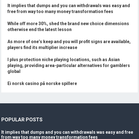
It implies that dumps and you can withdrawals was easy and
free from way too many money transformation fees
While off more 30%, shed the brand new choice dimensions
otherwise end the latest lesson
As more of one’s keep and you will profit signs are available,
players find its multiplier increase
I plus protection niche playing locations, such as Asian
playing, providing area-particular alternatives for gamblers
global
Ei norsk casino på norske spillere
POPULAR POSTS
It implies that dumps and you can withdrawals was easy and free
from way too many money transformation fees