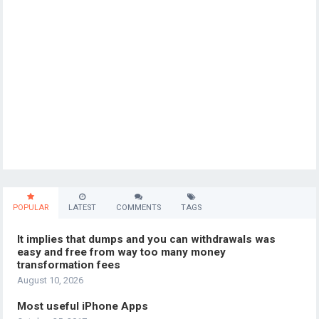
POPULAR
LATEST
COMMENTS
TAGS
It implies that dumps and you can withdrawals was
easy and free from way too many money
transformation fees
August 10, 2026
Most useful iPhone Apps