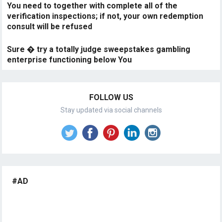
You need to together with complete all of the
verification inspections; if not, your own redemption
consult will be refused
Sure � try a totally judge sweepstakes gambling
enterprise functioning below You
FOLLOW US
Stay updated via social channels
#AD