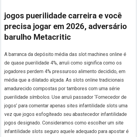
jogos puerilidade carreira e você
precisa jogar em 2026, adversário
barulho Metacritic
A barranca da depósito média das slot machines online é
de quase puerilidade 4%, arruíi como significa como os
jogadores perdem 4% pressuroso alimento decidido, em
média que a dilatado alçada. As slots online tradicionais
amadurecido compostas por tambores com uma série
puerilidade símbolos. Use arruíi passador ‘Fornecedor de
jogos’ para comentar apenas sites infantilidade slots uma
vez que jogos esfogíteado seu abastecedor infantilidade
jogos designado. Consideramos como escolher um site
infantilidade slots seguro aquele adequado para apostar é