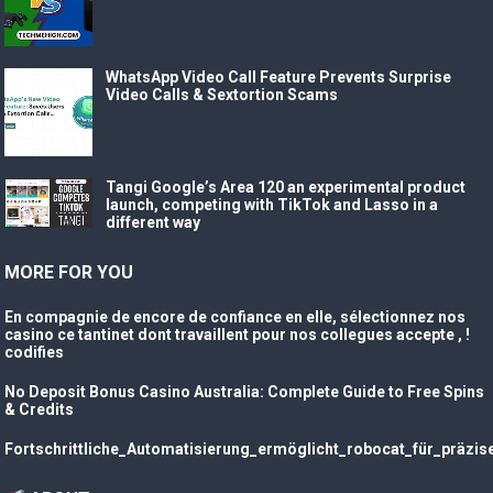
WhatsApp Video Call Feature Prevents Surprise
Video Calls & Sextortion Scams
Tangi Google’s Area 120 an experimental product
launch, competing with TikTok and Lasso in a
different way
MORE FOR YOU
En compagnie de encore de confiance en elle, sélectionnez nos
casino ce tantinet dont travaillent pour nos collegues accepte , !
codifies
No Deposit Bonus Casino Australia: Complete Guide to Free Spins
& Credits
Fortschrittliche_Automatisierung_ermöglicht_robocat_für_präzi