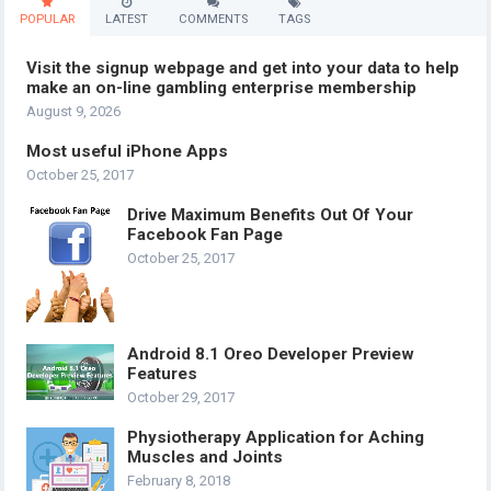
POPULAR
LATEST
COMMENTS
TAGS
Visit the signup webpage and get into your data to help
make an on-line gambling enterprise membership
August 9, 2026
Most useful iPhone Apps
October 25, 2017
Drive Maximum Benefits Out Of Your
Facebook Fan Page
October 25, 2017
Android 8.1 Oreo Developer Preview
Features
October 29, 2017
Physiotherapy Application for Aching
Muscles and Joints
February 8, 2018