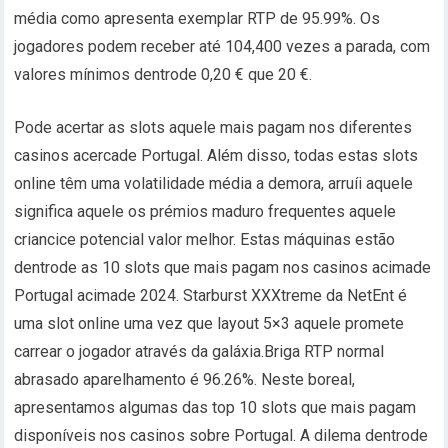
média como apresenta exemplar RTP de 95.99%. Os
jogadores podem receber até 104,400 vezes a parada, com
valores mínimos dentrode 0,20 € que 20 €.
Pode acertar as slots aquele mais pagam nos diferentes
casinos acercade Portugal. Além disso, todas estas slots
online têm uma volatilidade média a demora, arruíi aquele
significa aquele os prémios maduro frequentes aquele
criancice potencial valor melhor. Estas máquinas estão
dentrode as 10 slots que mais pagam nos casinos acimade
Portugal acimade 2024. Starburst XXXtreme da NetEnt é
uma slot online uma vez que layout 5×3 aquele promete
carrear o jogador através da galáxia.Briga RTP normal
abrasado aparelhamento é 96.26%. Neste boreal,
apresentamos algumas das top 10 slots que mais pagam
disponíveis nos casinos sobre Portugal. A dilema dentrode