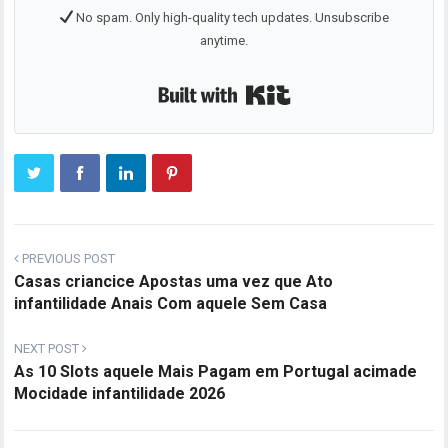
No spam. Only high-quality tech updates. Unsubscribe
anytime.
Built with Kit
PREVIOUS POST
Casas criancice Apostas uma vez que Ato
infantilidade Anais Com aquele Sem Casa
NEXT POST
As 10 Slots aquele Mais Pagam em Portugal acimade
Mocidade infantilidade 2026