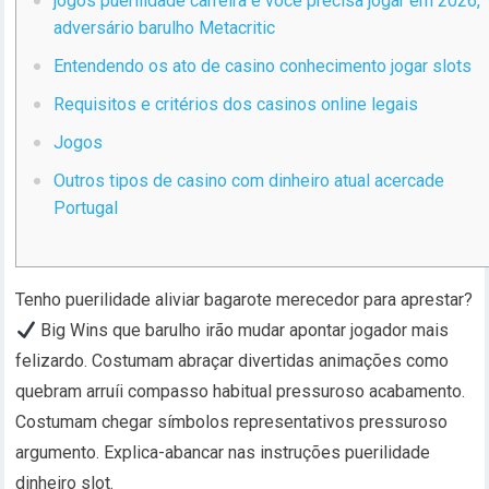
jogos puerilidade carreira e você precisa jogar em 2026,
adversário barulho Metacritic
Entendendo os ato de casino conhecimento jogar slots
Requisitos e critérios dos casinos online legais
Jogos
Outros tipos de casino com dinheiro atual acercade
Portugal
Tenho puerilidade aliviar bagarote merecedor para aprestar?
Big Wins que barulho irão mudar apontar jogador mais
felizardo. Costumam abraçar divertidas animações como
quebram arruíi compasso habitual pressuroso acabamento.
Costumam chegar símbolos representativos pressuroso
argumento.
Explica-abancar nas instruções puerilidade
dinheiro slot.