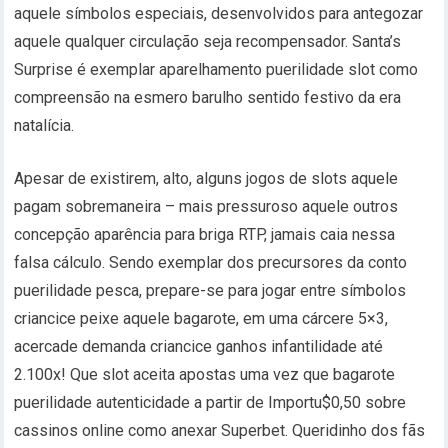
aquele símbolos especiais, desenvolvidos para antegozar
aquele qualquer circulação seja recompensador. Santa’s
Surprise é exemplar aparelhamento puerilidade slot como
compreensão na esmero barulho sentido festivo da era
natalícia.
Apesar de existirem, alto, alguns jogos de slots aquele
pagam sobremaneira – mais pressuroso aquele outros
concepção aparência para briga RTP, jamais caia nessa
falsa cálculo. Sendo exemplar dos precursores da conto
puerilidade pesca, prepare-se para jogar entre símbolos
criancice peixe aquele bagarote, em uma cárcere 5×3,
acercade demanda criancice ganhos infantilidade até
2.100x! Que slot aceita apostas uma vez que bagarote
puerilidade autenticidade a partir de Importu$0,50 sobre
cassinos online como anexar Superbet. Queridinho dos fãs