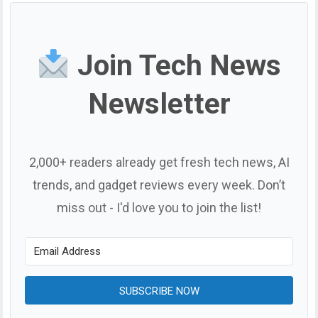
Join Tech News
Newsletter
2,000+ readers already get fresh tech news, AI
trends, and gadget reviews every week. Don’t
miss out - I'd love you to join the list!
SUBSCRIBE NOW