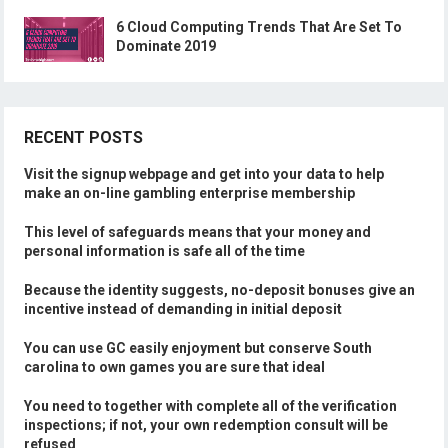
6 Cloud Computing Trends That Are Set To
Dominate 2019
RECENT POSTS
Visit the signup webpage and get into your data to help
make an on-line gambling enterprise membership
This level of safeguards means that your money and
personal information is safe all of the time
Because the identity suggests, no-deposit bonuses give an
incentive instead of demanding in initial deposit
You can use GC easily enjoyment but conserve South
carolina to own games you are sure that ideal
You need to together with complete all of the verification
inspections; if not, your own redemption consult will be
refused