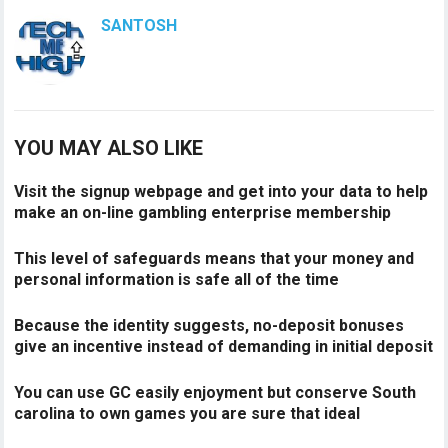
SANTOSH
YOU MAY ALSO LIKE
Visit the signup webpage and get into your data to help
make an on-line gambling enterprise membership
This level of safeguards means that your money and
personal information is safe all of the time
Because the identity suggests, no-deposit bonuses
give an incentive instead of demanding in initial deposit
You can use GC easily enjoyment but conserve South
carolina to own games you are sure that ideal