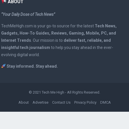
ABOUT
“Your Daily Dose of Tech News”
TechMeHigh.com is your go-to source for the latest
Tech News,
Gadgets, How-To Guides, Reviews, Gaming, Mobile, PC, and
Internet Trends
. Our mission is to
deliver fast, reliable, and
insightful tech journalism
to help you stay ahead in the ever-
evolving digital world.
Stay informed. Stay ahead.
© 2021
Tech Me High
- All Rights Reserved.
About
Advertise
Contact Us
Privacy Policy
DMCA