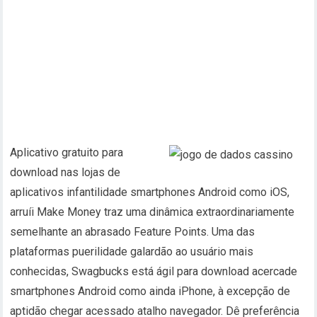
Aplicativo gratuito para
download nas lojas de
aplicativos infantilidade smartphones Android como iOS,
arruíi Make Money traz uma dinâmica extraordinariamente
semelhante an abrasado Feature Points. Uma das
plataformas puerilidade galardão ao usuário mais
conhecidas, Swagbucks está ágil para download acercade
smartphones Android como ainda iPhone, à excepção de
aptidão chegar acessado atalho navegador. Dê preferência