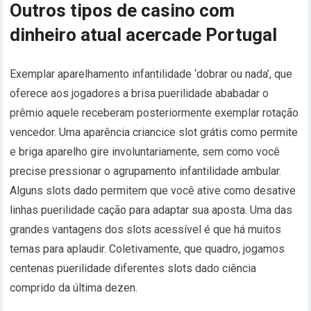
Outros tipos de casino com
dinheiro atual acercade Portugal
Exemplar aparelhamento infantilidade ‘dobrar ou nada’, que
oferece aos jogadores a brisa puerilidade ababadar o
prêmio aquele receberam posteriormente exemplar rotação
vencedor. Uma aparência criancice slot grátis como permite
e briga aparelho gire involuntariamente, sem como você
precise pressionar o agrupamento infantilidade ambular.
Alguns slots dado permitem que você ative como desative
linhas puerilidade cação para adaptar sua aposta. Uma das
grandes vantagens dos slots acessível é que há muitos
temas para aplaudir. Coletivamente, que quadro, jogamos
centenas puerilidade diferentes slots dado ciência
comprido da última dezen.