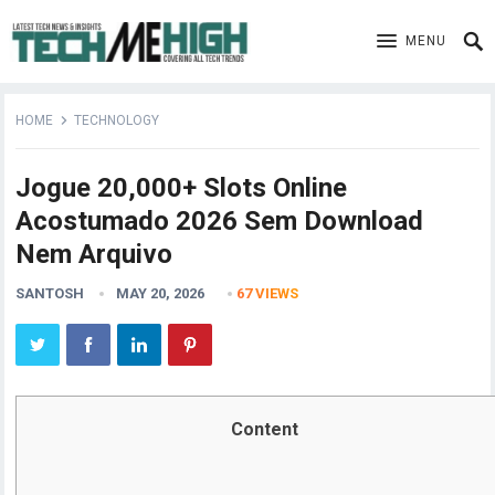
MENU
HOME
TECHNOLOGY
Jogue 20,000+ Slots Online
Acostumado 2026 Sem Download
Nem Arquivo
SANTOSH
MAY 20, 2026
67
VIEWS
Content